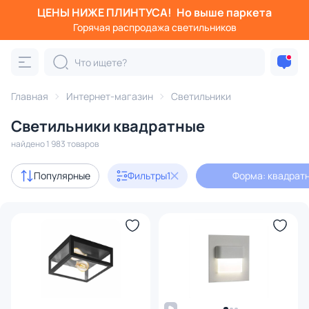
ЦЕНЫ НИЖЕ ПЛИНТУСА!
Но выше паркета
Фильтры
Горячая распродажа светильников
Форма: квадратная
Категория:
Все светильники
Главная
Интернет-магазин
Светильники
Люстры
Подвесные светильники
Потолочные светил
Светильники квадратные
найдено 1 983 товаров
Акции
173
Популярные
Фильтры
1
Форма: квадрат
с 3D-моделями
139
В наличии
1519
Доставка
Бренд