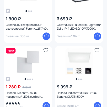
1 900 ₽
3 699 ₽
Светильник встраиваемый
Светильник накладной Lightstar
светодиодный Feron AL2117 40W
Zolla IP44 LED-SQ 10W 3000K
41308
211927 черный
В наличии 300 шт.
В наличии 136 шт.
- 60 %
1 280 ₽
9 999 ₽
3 161 ₽
Настенный светильник
Накладной светильник Citilux
поворотный LED NovoTech
Бейсик CL738K500V
SMENA 357858
В наличии 85 шт.