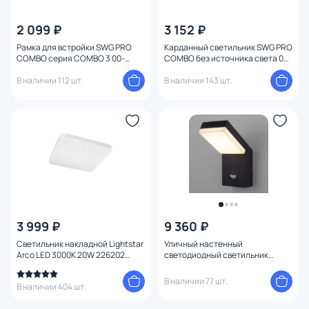
2 099 ₽
3 152 ₽
Рамка для встройки SWG PRO
Карданный светильник SWG PRO
COMBO серия COMBO 3 00-
COMBO без источника света 00-
00005956 белый
00006672 черный
В наличии 112 шт.
В наличии 143 шт.
3 999 ₽
9 360 ₽
Светильник накладной Lightstar
Уличный настенный
Arco LED 3000K 20W 226202
светодиодный светильник
белый
Elektrostandard Sensor IP54 (с
датчиком движения) 1541
В наличии 77 шт.
В наличии 404 шт.
TECHNO LED черный