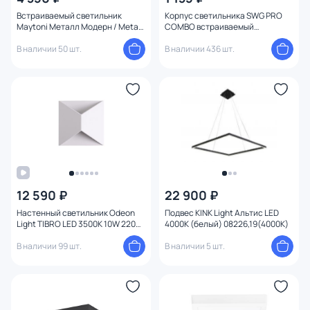
Встраиваемый светильник
Корпус светильника SWG PRO
Maytoni Металл Модерн / Metal
COMBO встраиваемый
Modern 12W 50° с
квадратный 00-00004173 белый
переключателем цветовой
В наличии 50 шт.
В наличии 436 шт.
температуры DL008-12W2.7-3-
4K-W
12 590 ₽
22 900 ₽
Настенный светильник Odeon
Подвес KINK Light Альтис LED
Light TIBRO LED 3500K 10W 220V
4000К (белый) 08226,19(4000K)
IP65 3909/10WL
В наличии 99 шт.
В наличии 5 шт.