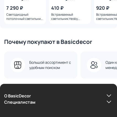
7 290 ₽
410 ₽
920 ₽
Светодиодный
Встраиваемый
Встраиваемы
потолочный светильник
светильник Hesby
светильник H
Eglo MINERARIO IP54 LED
Lighting AtLas 10W GU5.3
Lighting Dra
3000K 20.4W 901575
HSBL_0087
GU10 HSBL_00
Почему покупают в Basicdecor
Большой ассортимент с
Один к
удобным поиском
менед
О BasicDecor
Cпециалистам