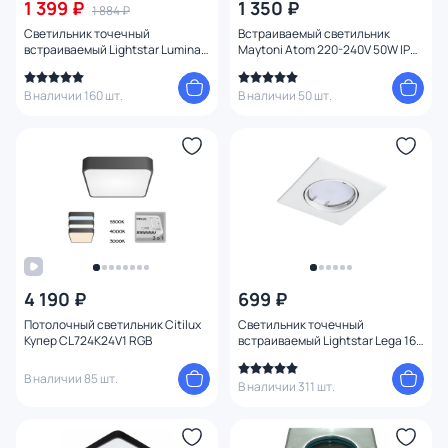
1 399 ₽
1 350 ₽
1 884 ₽
Светильник точечный
Встраиваемый светильник
встраиваемый Lightstar Lumina
Maytoni Atom 220-240V 50W IP20
LED 3000K 1W 212146 белый
DL024-2-01W
В наличии 160 шт.
В наличии 50 шт.
4 190 ₽
699 ₽
Потолочный светильник Citilux
Светильник точечный
Купер CL724K24V1 RGB
встраиваемый Lightstar Lega 16
011030
В наличии 85 шт.
В наличии 311 шт.