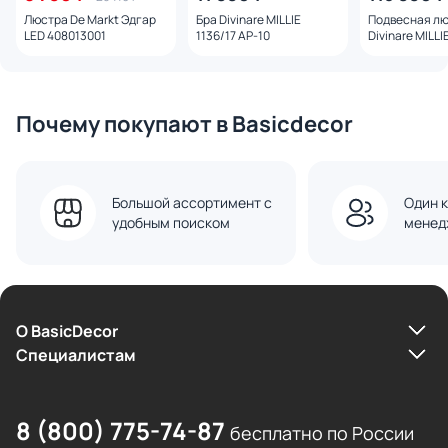
Люстра De Markt Эдгар
Бра Divinare MILLIE
Подвесная л
LED 408013001
1136/17 AP-10
Divinare MILLI
(теплый) 1136
Почему покупают в Basicdecor
Большой ассортимент с
Один к
удобным поиском
менед
О BasicDecor
Cпециалистам
8 (800) 775-74-87
бесплатно по России