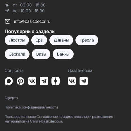
пн - пт : 09:00 - 18:00
сб - вс : 10:00 - 18:00
info@basicdecor.ru
Популярные разделы
Люстры
Бра
Диваны
Кресла
Зеркала
Вазы
Ванны
Соц. сети
Дизайнерам
Оферта
Политика конфиденциальности
Пользовательское Соглашение на заимствование и размещение
материалов на Сайте basicdecor.ru