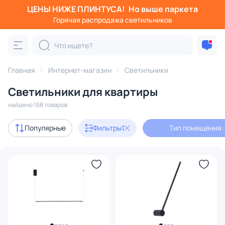
ЦЕНЫ НИЖЕ ПЛИНТУСА!
Но выше паркета
Фильтры
Горячая распродажа светильников
Тип помещения: квартира
Категория:
Все светильники
Главная
Интернет-магазин
Светильники
Люстры
Подвесные светильники
Потолочные светил
Светильники для квартиры
найдено 168 товаров
Акции
2
Популярные
Фильтры
1
Тип помещения:
с 3D-моделями
12
В наличии
110
Бренд
Цвет