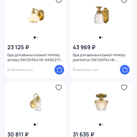
Функции
Тема
Конструкция
23 125 ₽
43 969 ₽
Бра для ванных комнат Hinkley
Бра для ванных комнат Hinkley
Мощность ламп
ainsley 3W G9 IP44 HK-AINSLEY1-
plantation 3W G9 IP44 HK-
BATH-BB
PLANTATION1-BATH-BB
В наличии 4 шт.
В наличии 4 шт.
Умный дом
30 811 ₽
31 635 ₽