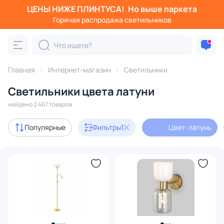
ЦЕНЫ НИЖЕ ПЛИНТУСА!
Но выше паркета
Фильтры
Горячая распродажа светильников
Цвет: латунь
Категория:
Все светильники
Главная
Интернет-магазин
Светильники
Люстры
Подвесные светильники
Потолочные светил
Светильники цвета латуни
найдено 2 467 товаров
Акции
101
Популярные
Фильтры
1
Цвет: латунь
с 3D-моделями
300
В наличии
1819
Доставка
Бренд