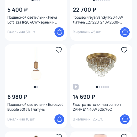
5 400 ₽
22 700 ₽
Подвесной светильник Freya
Торшер Freya Sandy IP20 40W
Loft Izza IP20 40W Черный и
Латунь E27 220-240V 2600-
Латунь FR4008PL-01BBS
2900K FR5118FL-01BS
В наличии 50 шт.
В наличии 45 шт.
6 980 ₽
14 690 ₽
Подвесной светильник Eurosvet
Люстра потолочная Lumion
Bubble 50151/1 латунь
ZAHA E14 40W 5257/6C
В наличии 10 шт.
В наличии 123 шт.