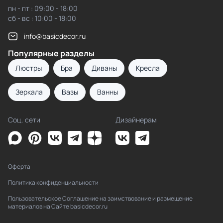
пн - пт : 09:00 - 18:00
сб - вс : 10:00 - 18:00
info@basicdecor.ru
Популярные разделы
Люстры
Бра
Диваны
Кресла
Зеркала
Вазы
Ванны
Соц. сети
Дизайнерам
Оферта
Политика конфиденциальности
Пользовательское Соглашение на заимствование и размещение
материалов на Сайте basicdecor.ru