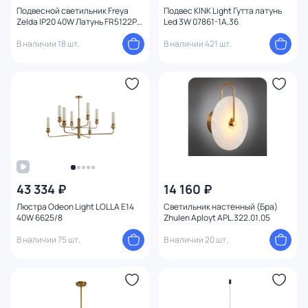
Подвесной светильник Freya
Подвес KINK Light Гутта латунь
Zelda IP20 40W Латунь FR5122PL-
Led 3W 07861-1A,36
01BS
В наличии 18 шт.
В наличии 421 шт.
43 334 ₽
14 160 ₽
Люстра Odeon Light LOLLA E14
Светильник настенный (Бра)
40W 6625/8
Zhulen Aployt APL.322.01.05
В наличии 75 шт.
В наличии 20 шт.