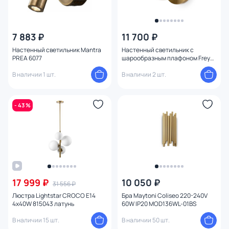
7 883 ₽
11 700 ₽
Настенный светильник Mantra
Настенный светильник с
PREA 6077
шарообразным плафоном Freya
Zelda FR5125WL-01BS
В наличии 1 шт.
В наличии 2 шт.
- 43 %
17 999 ₽
10 050 ₽
31 556 ₽
Люстра Lightstar CROCO E14
Бра Maytoni Coliseo 220-240V
4х40W 815043 латунь
60W IP20 MOD136WL-01BS
В наличии 15 шт.
В наличии 50 шт.