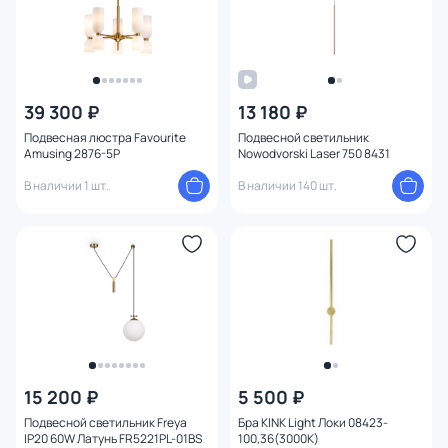
39 300 ₽
13 180 ₽
Подвесная люстра Favourite
Подвесной светильник
Amusing 2876-5P
Nowodvorski Laser 750 8431
В наличии 1 шт.
В наличии 140 шт.
15 200 ₽
5 500 ₽
Подвесной светильник Freya
Бра KINK Light Локи 08423-
IP20 60W Латунь FR5221PL-01BS
100,36(3000K)