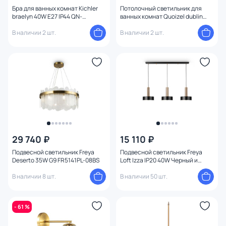
Бра для ванных комнат Kichler
Потолочный светильник для
braelyn 40W E27 IP44 QN-
ванных комнат Quoizel dublin
BRAELYN1-BB
40W G9 IP44 QZ-DUBLIN-SF-PNBR
В наличии 2 шт.
В наличии 2 шт.
29 740 ₽
15 110 ₽
Подвесной светильник Freya
Подвесной светильник Freya
Deserto 35W G9 FR5141PL-08BS
Loft Izza IP20 40W Черный и
Латунь FR4008PL-03BBS
В наличии 8 шт.
В наличии 50 шт.
- 61 %