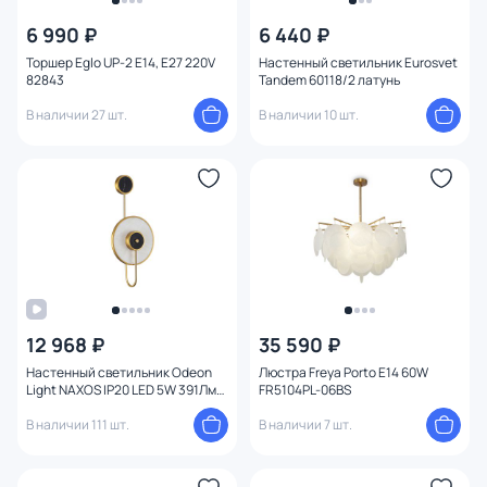
6 990 ₽
6 440 ₽
Цвет
1
Торшер Eglo UP-2 E14, E27 220V
Настенный светильник Eurosvet
82843
Tandem 60118/2 латунь
Стиль
В наличии 27 шт.
В наличии 10 шт.
Страна
Материал
Вид лампы
Тип помещения
12 968 ₽
35 590 ₽
Форма
Настенный светильник Odeon
Люстра Freya Porto E14 60W
Light NAXOS IP20 LED 5W 391Лм
FR5104PL-06BS
3000K 4312/5WL
Форма плафона
В наличии 111 шт.
В наличии 7 шт.
Оформление