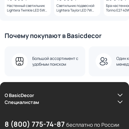
Настенный светильник
Светильник подвесной
Бра настенное
Lightera Twinkle LED 5W
Lightera Taylor LED 7W
Torino E27 40
LE222W-2G латунь
3000К LE242L-1G латунь
1G латунь
Почему покупают в Basicdecor
Большой ассортимент с
Один к
удобным поиском
менед
О BasicDecor
Cпециалистам
8 (800) 775-74-87
бесплатно по России