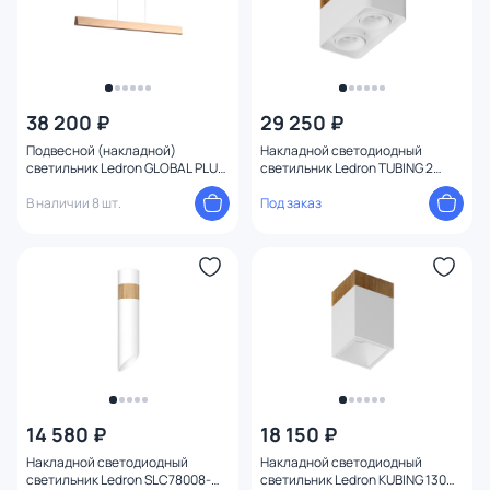
38 200 ₽
29 250 ₽
Подвесной (накладной)
Накладной светодиодный
светильник Ledron GLOBAL PLUS
светильник Ledron TUBING 2
1500 3000K IP40 00000019115
Wooden 30 White 3000K IP40
В наличии 8 шт.
00000015641
Под заказ
14 580 ₽
18 150 ₽
Накладной светодиодный
Накладной светодиодный
светильник Ledron SLC78008-
светильник Ledron KUBING 130