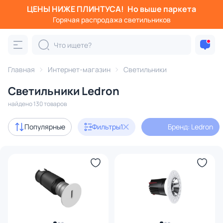
ЦЕНЫ НИЖЕ ПЛИНТУСА!
Но выше паркета
Фильтры
Горячая распродажа светильников
Бренд: Ledron
Категория:
Все светильники
Главная
Интернет-магазин
Светильники
Люстры
Подвесные светильники
Потолочные светил
Светильники Ledron
найдено 130 товаров
В наличии
33
Популярные
Фильтры
1
Бренд: Ledron
Доставка
Бренд
1
Серия
Цвет