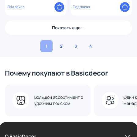
7W-29 Wooden White 3000K IP40
Wooden White 3000-4000K IP40
00000015653
Под заказ
00000015660
Под заказ
Показать еще ...
1
2
3
4
Почему покупают в Basicdecor
Большой ассортимент с
Один к
удобным поиском
менед
О BasicDecor