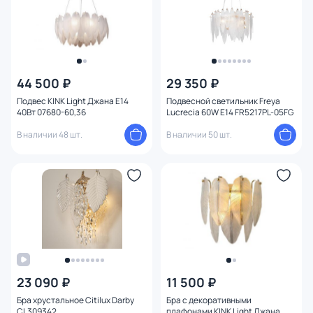
44 500 ₽
29 350 ₽
Подвес KINK Light Джана E14
Подвесной светильник Freya
40Вт 07680-60,36
Lucrecia 60W E14 FR5217PL-05FG
В наличии 48 шт.
В наличии 50 шт.
23 090 ₽
11 500 ₽
Бра хрустальное Citilux Darby
Бра с декоративными
CL309342
плафонами KINK Light Джана