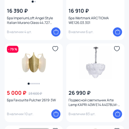
16 390 ₽
16 910 ₽
Бра ImperiumLoft Angel Style
Бра Wertmark ARCTIOMA
Italian Murano Glass 44.727
WE126.03.301
144113-22
В наличии 4 шт.
В наличии 6 шт.
- 79 %
5 000 ₽
26 990 ₽
23 600 ₽
Бра Favourite Pulcher 2619-3W
Подвесной светильник Arte
Lamp KAPRI 40W E14 A4078LM-
6CC
В наличии 10 шт.
В наличии 83 шт.