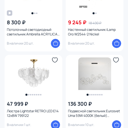
8 300 ₽
9 245 ₽
18 490 ₽
Потолочный светодиодный
Настенный светильник iLamp
светильник Ambrella ACRYLICA
Oro W2544-2 Nickel
FA447
В наличии 20 шт.
В наличии 20 шт.
47 999 ₽
136 300 ₽
Люстра Lightstar RETRO LED E14
Подвесной светильник Eurosvet
12х8W 799122
Uma 59W 4000К (белый)
4690389188398
В наличии 1 шт.
В наличии 10 шт.