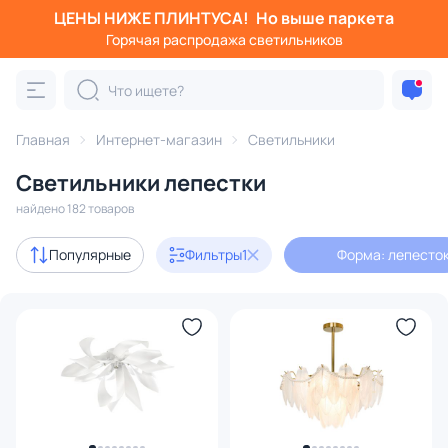
ЦЕНЫ НИЖЕ ПЛИНТУСА!
Но выше паркета
Фильтры
Горячая распродажа светильников
Форма: лепесток
Категория:
Все светильники
Главная
Интернет-магазин
Светильники
Люстры
Подвесные светильники
Потолочные светил
Светильники лепестки
найдено 182 товаров
Акции
21
Популярные
Фильтры
1
Форма: лепесто
с 3D-моделями
11
В наличии
121
Доставка
Бренд