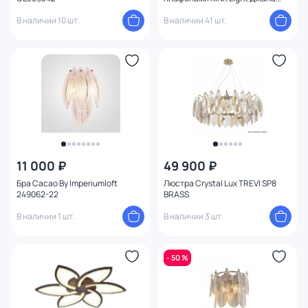
07680,36
В наличии 10 шт.
В наличии 41 шт.
11 000 ₽
49 900 ₽
Бра Cacao By Imperiumloft
Люстра Crystal Lux TREVI SP8
249062-22
BRASS
В наличии 1 шт.
В наличии 3 шт.
- 50 %