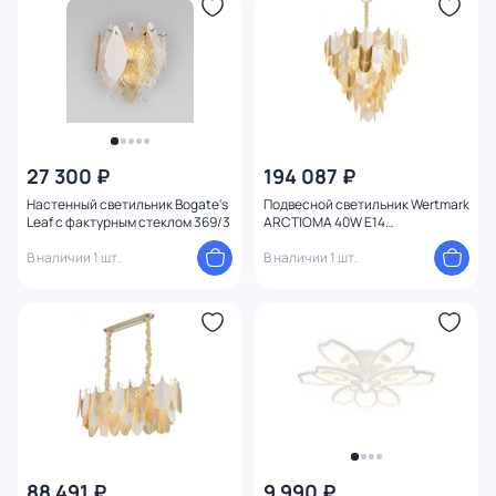
27 300 ₽
194 087 ₽
Настенный светильник Bogate's
Подвесной светильник Wertmark
Leaf с фактурным стеклом 369/3
ARCTIOMA 40W E14
WE126.51.303
В наличии 1 шт.
В наличии 1 шт.
88 491 ₽
9 990 ₽