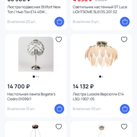
Люстра подвесная Stilfort New
Светильник настенный ST Luce
Ton / Нью Тон E14 40W
LIGHTSOME SL6135.201.02
2186/05/12P
В наличии 20 шт.
В наличии 9 шт.
14 700 ₽
14 132 ₽
Настольная лампа Bogate's
Люстра Lussole Верселли E14
Cedro 01099/1
LSQ-1907-05
В наличии 10 шт.
В наличии 30 шт.