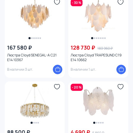
- 30 %
Тема
Конструкция
Мощность ламп
167 580 ₽
128 730 ₽
183 960 ₽
Люстра Cloyd SENEGAL-A C21
Люстра Cloyd TRAPESUND C19
Умный дом
E14 10367
E14 10662
В наличии 3 шт.
В наличии 1 шт.
- 20 %
88 500 ₽
4 690 ₽
5 860 ₽