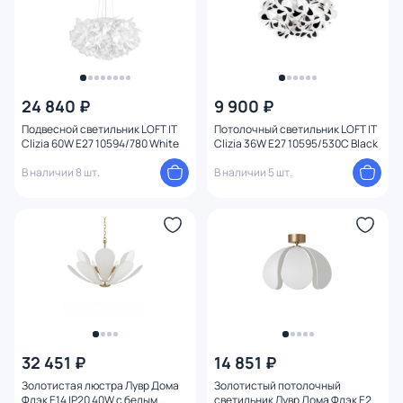
24 840 ₽
9 900 ₽
Подвесной светильник LOFT IT
Потолочный светильник LOFT IT
Clizia 60W E27 10594/780 White
Clizia 36W E27 10595/530C Black
В наличии 8 шт.
В наличии 5 шт.
32 451 ₽
14 851 ₽
Золотистая люстра Лувр Дома
Золотистый потолочный
Флэк E14 IP20 40W с белым
светильник Лувр Дома Флэк E27