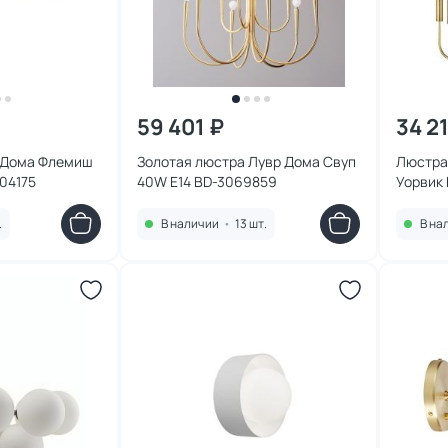
59 401 ₽
34 2
р Дома Флемиш
Золотая люстра Лувр Дома Свуп
Люстра
04175
40W E14 BD-3069859
Уорвик
.
В наличии
•
13 шт.
В на