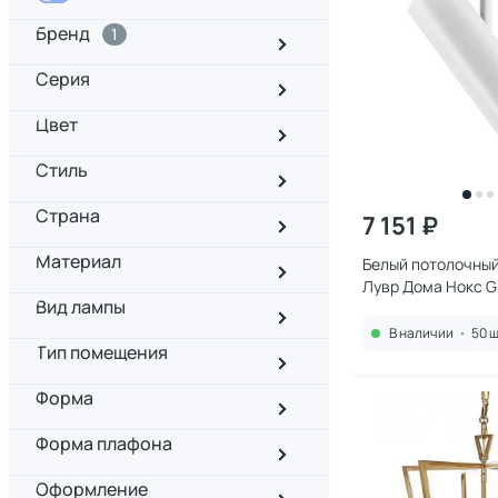
Бренд
1
Серия
Цвет
Стиль
Страна
7 151 ₽
Материал
Белый потолочный
Лувр Дома Нокс G
Вид лампы
3241369
В наличии
•
50 ш
Тип помещения
Форма
Форма плафона
Оформление