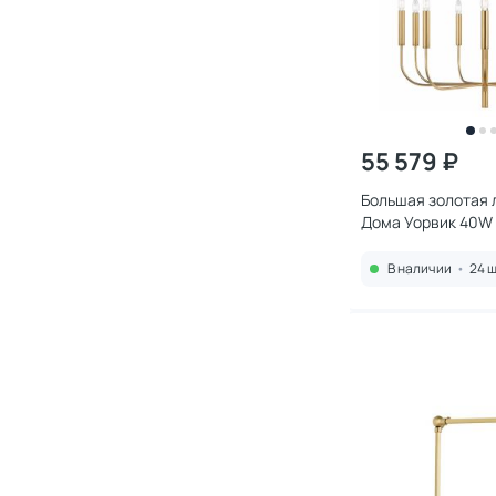
55 579 ₽
Большая золотая 
Дома Уорвик 40W 
3082124
В наличии
•
24 ш