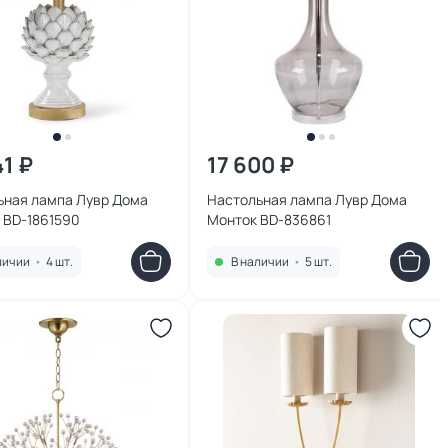
41 ₽
17 600 ₽
ьная лампа Лувр Дома
Настольная лампа Лувр Дома
 BD-1861590
Монток BD-836861
личии
•
4 шт.
В наличии
•
5 шт.