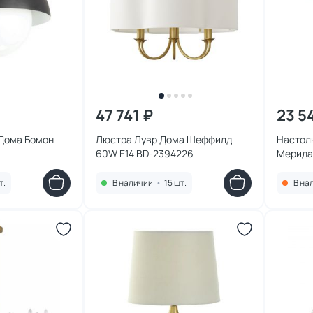
47 741 ₽
23 5
 Дома Бомон
Люстра Лувр Дома Шеффилд
Настол
60W E14 BD-2394226
Мерида
т.
В наличии
•
15 шт.
В на