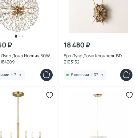
60 ₽
18 480 ₽
 Лувр Дома Норвич 60W
Бра Лувр Дома Кромвель BD-
1184209
2103152
личии
•
7 шт.
В наличии
•
37 шт.