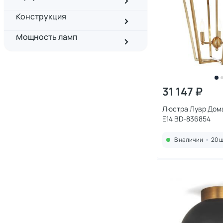
Конструкция
Мощность ламп
31 147 ₽
Люстра Лувр Дом
E14 BD-836854
В наличии
•
20 ш