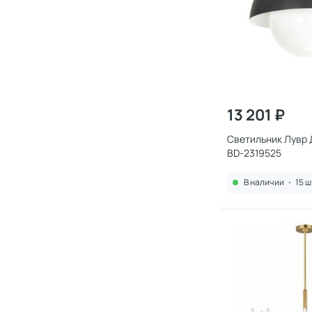
13 201 ₽
Светильник Лувр
BD-2319525
В наличии
•
15 ш