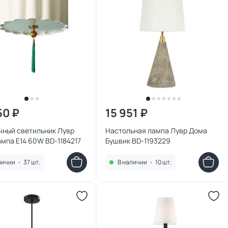
50 ₽
15 951 ₽
чный светильник Лувр
Настольная лампа Лувр Дома
мпа E14 60W BD-1184217
Бушвик BD-1193229
личии
•
37 шт.
В наличии
•
10 шт.