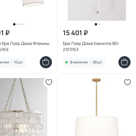
91 ₽
15 401 ₽
е бра Лувр Дома Флемиш
Бра Лувр Дома Камилла BD-
4169
2103163
личии
•
10 шт.
В наличии
•
28 шт.