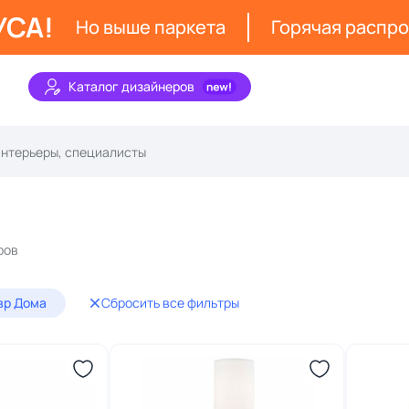
УСА!
Но выше паркета
Горячая распр
Каталог дизайнеров
ров
вр Дома
Сбросить все фильтры