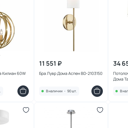
11 551 ₽
34 6
а Килиан 60W
Бра Лувр Дома Аспен BD-2103150
Потоло
Дома Та
.
В наличии
•
90 шт.
В на