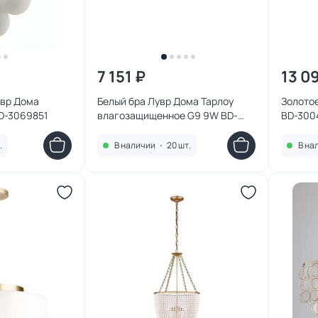
7 151 ₽
13 0
увр Дома
Белый бра Лувр Дома Тарлоу
Золото
D-3069851
влагозащищенное G9 9W BD-
BD-300
3164691
.
В наличии
•
20 шт.
В на