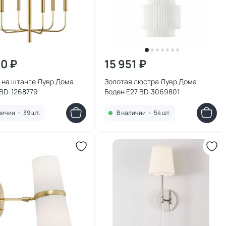
10 ₽
15 951 ₽
 на штанге Лувр Дома
Золотая люстра Лувр Дома
 BD-1268779
Боден E27 BD-3069801
личии
•
39 шт.
В наличии
•
54 шт.