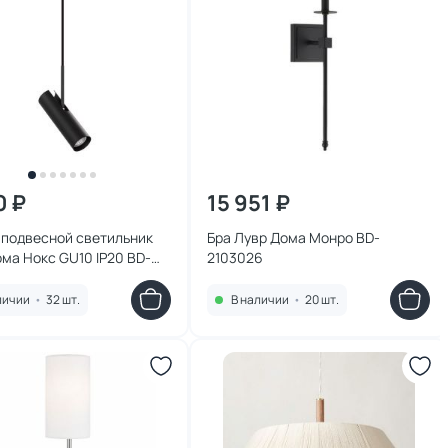
0 ₽
15 951 ₽
 подвесной светильник
Бра Лувр Дома Монро BD-
ма Нокс GU10 IP20 BD-
2103026
6
личии
•
32 шт.
В наличии
•
20 шт.