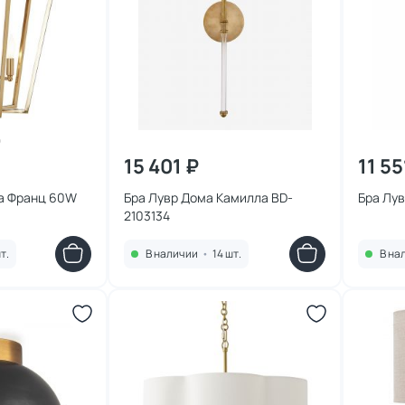
15 401 ₽
11 55
а Франц 60W
Бра Лувр Дома Камилла BD-
Бра Лув
2103134
т.
В наличии
•
14 шт.
В на