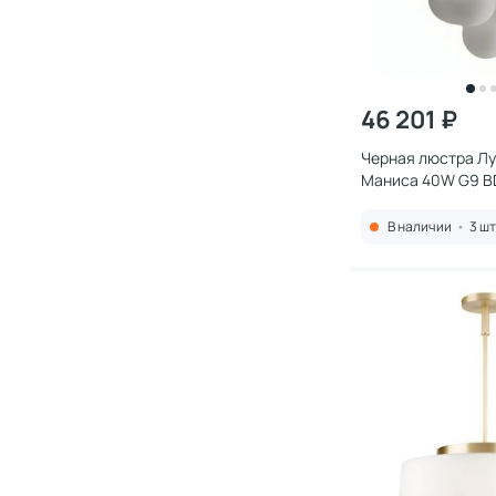
46 201 ₽
Черная люстра Л
Маниса 40W G9 B
В наличии
•
3 шт