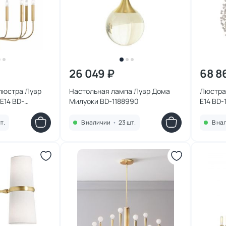
26 049 ₽
68 8
люстра Лувр
Настольная лампа Лувр Дома
Люстра
E14 BD-
Милуоки BD-1188990
E14 BD-
т.
В наличии
•
23 шт.
В на