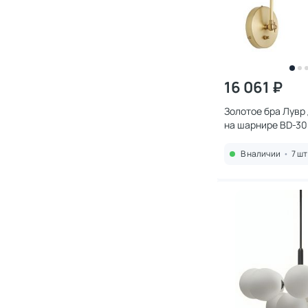
16 061 ₽
Золотое бра Лув
на шарнире BD-30
В наличии
•
7 шт