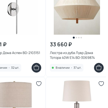
1 ₽
33 660 ₽
р Дома Аспен BD-2103151
Люстра из дуба Лувр Дома
Тотора 40W E14 BD-3069874
личии
•
32 шт.
В наличии
•
37 шт.