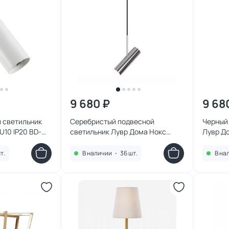
9 680 ₽
9 68
 светильник
Серебристый подвесной
Черный
U10 IP20 BD-
светильник Лувр Дома Нокс
Лувр До
GU10 IP20 BD-3241367
324136
т.
В наличии
•
36 шт.
В на