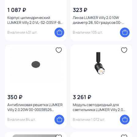
1 087 ₽
323 ₽
Форма
Корпус цилиндрический
Линза LUMKER Villy 2.0 10W
LUMKER Villy 2.0 VL-S2-D351F-BL
диаметр 28, 50 градусов 00-
Форма плафона
00-00038174 черный
00038181
В наличии 431 шт.
В наличии 105 шт.
Функции
Конструкция
Мощность ламп
Умный дом
350 ₽
3 261 ₽
Антибликовая решетка LUMKER
Модуль светодиодный для
Villy 2.0 20W 00-00038526
светильника LUMKER Villy 2.0
черная
2700K 10W 00-00040165
В наличии 84 шт.
В наличии 1 072 шт.