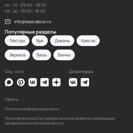
пн - пт : 09:00 - 18:00
сб - вс : 10:00 - 18:00
info@basicdecor.ru
Популярные разделы
Люстры
Бра
Диваны
Кресла
Зеркала
Вазы
Ванны
Соц. сети
Дизайнерам
Оферта
Политика конфиденциальности
Пользовательское Соглашение на заимствование и размещение
материалов на Сайте basicdecor.ru