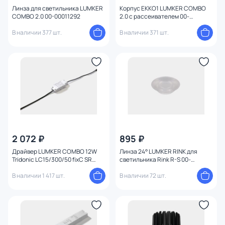
Линза для светильника LUMKER
Корпус EKKO1 LUMKER COMBO
COMBO 2.0 00-00011292
2.0 с рассеивателем 00-
00011665 белый
В наличии 377 шт.
В наличии 371 шт.
2 072 ₽
895 ₽
Драйвер LUMKER COMBO 12W
Линза 24° LUMKER RINK для
Tridonic LC15/300/50 fixC SR
светильника Rink R-S 00-
SNC2 00-00011710
00014423
В наличии 1 417 шт.
В наличии 72 шт.