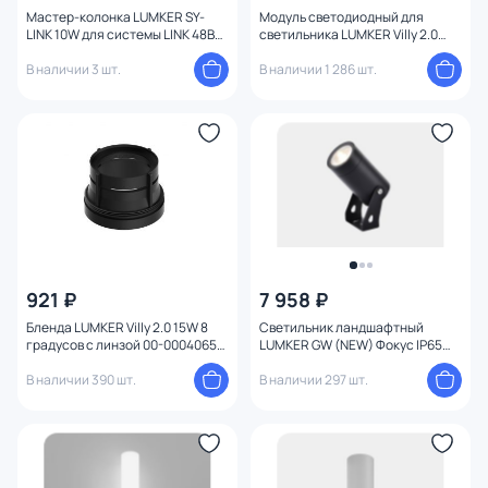
Мастер-колонка LUMKER SY-
Модуль светодиодный для
LINK 10W для системы LINK 48В
светильника LUMKER Villy 2.0
10Вт 00-00037067 черная
3000K 20W 00-00038510
В наличии 3 шт.
В наличии 1 286 шт.
921 ₽
7 958 ₽
Бленда LUMKER Villy 2.0 15W 8
Светильник ландшафтный
градусов с линзой 00-00040652
LUMKER GW (NEW) Фокус IP65
черная
3000K 6W 0,1 м 00-00045669
В наличии 390 шт.
В наличии 297 шт.