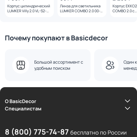
Корпус цилиндрический
Линза для светильника
Корпус EKKO
LUMKER Villy 2.0 VL-S2-
LUMKER COMBO 2.0 00-
COMBO 2.0 с
D351F-WH 00-00038175
00011293
рассеивателе
белый
00011666 бел
Почему покупают в Basicdecor
Большой ассортимент с
Один к
удобным поиском
менед
О BasicDecor
Cпециалистам
8 (800) 775-74-87
бесплатно по России