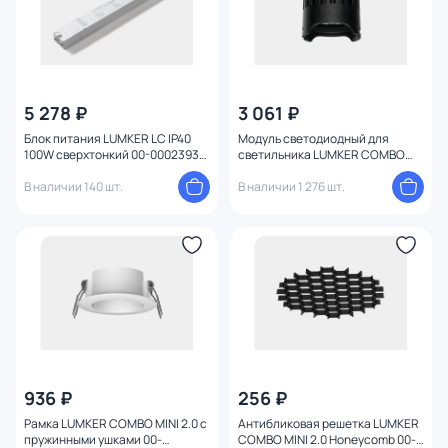
5 278 ₽
3 061 ₽
Блок питания LUMKER LC IP40
Модуль светодиодный для
100W сверхтонкий 00-00023930
светильника LUMKER COMBO
белый
MINI 2.0 4000K 10W 00-00036525
В наличии 140 шт.
белый
В наличии 1 276 шт.
936 ₽
256 ₽
Рамка LUMKER COMBO MINI 2.0 с
Антибликовая решетка LUMKER
пружинными ушками 00-
COMBO MINI 2.0 Honeycomb 00-