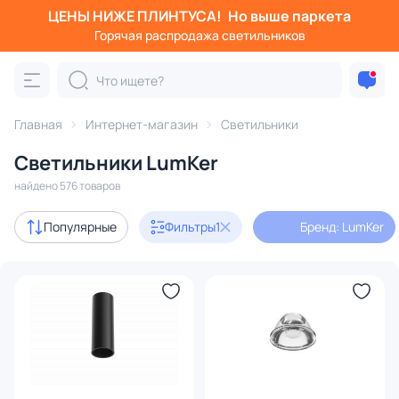
ЦЕНЫ НИЖЕ ПЛИНТУСА!
Но выше паркета
Фильтры
Горячая распродажа светильников
Бренд: LumKer
Категория:
Все светильники
Главная
Интернет-магазин
Светильники
Люстры
Подвесные светильники
Потолочные светил
Светильники LumKer
найдено 576 товаров
В наличии
466
Популярные
Фильтры
1
Бренд: LumKer
Бренд
1
Серия
Стиль
Материал