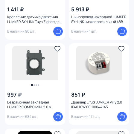
1 411 ₽
5 913 ₽
Крепление датчика движения
Шинопровод накладной LUMKER
LUMKER SY-LINK Tuya Zigbee для
SY-LINK низкопрофильный 48В
системы LINK 00-00042882
1000мм 00-00043212 черный
черный
В наличии 90 шт.
В наличии 1 шт.
997 ₽
851 ₽
Безрамочная закладная
Драйвер Lifud LUMKER Villy 2.0
LUMKER COMBO MINI 2.0 в
IP40 10W 00-00044143
натяжной потолок ПВХ Ø50*4mm
00-00043601
В наличии 684 шт.
В наличии 171 шт.