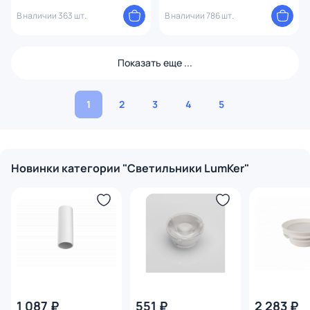
D60 0,55 м 00-00045672
В наличии 363 шт.
В наличии 786 шт.
Показать еще ...
1
2
3
4
5
Новинки категории "Светильники LumKer"
1 087 ₽
551 ₽
2 283 ₽