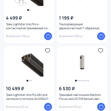
4 499 ₽
1 199 ₽
Трек Lightstar Uno Pro 4-
Токопроводящий
контактный встраиваемый со
двухконтактный Т-образный
стыковочным пазом 48V 2м
соединитель Lightstar Uno Pro к
509227P
В наличии 158 шт.
509027(P)/509037P/509227(P)/5
В наличии 198 шт.
09237P 509293P2
10 499 ₽
6 530 ₽
Трек Lightstar Uno Pro 48V для
Трековый светильник Maytoni
натяжного потолка 2м 509427
Focus Led LED 5W белый свет
черный
(4000К) TR143-1-5W4K-W-PT
В наличии 22 шт.
В наличии 50 шт.