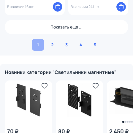
LED CLT 0.33 001 18W BL M4000K
LED CLT 0.33 001 18W WH M4000K
В наличии 16 шт.
В наличии 241 шт.
Показать еще ...
1
2
3
4
5
Новинки категории "Светильники магнитные"
70 ₽
80 ₽
2 450 ₽