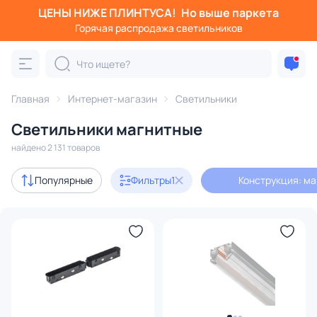
ЦЕНЫ НИЖЕ ПЛИНТУСА!
Но выше паркета
Фильтры
Горячая распродажа светильников
Конструкция: магнитные
Категория:
Все светильники
Главная
Интернет-магазин
Светильники
Люстры
Подвесные светильники
Потолочные светил
Светильники магнитные
найдено 2 131 товаров
Акции
170
Популярные
Фильтры
1
Конструкция: м
с 3D-моделями
198
В наличии
1932
Доставка
Бренд