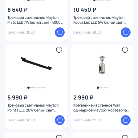
8 640 ₽
10 450 ₽
Трековый светильник Maytoni
Трековый светильник Maytoni
Plato LED 7W белый свет (4000К)
Focus Led LED 5W белый свет
TR152-1-7W4K-PT
(4000К) TR156-1-5W4K-PT
В наличии 26 шт.
В наличии 38 шт.
5 990 ₽
2 990 ₽
Трековый светильник Maytoni
Крепление настенное Wall
Points LED 20W белый свет
одинарное Maytoni Accessories
(4000К) TR193-1-20W4K-M-B
for tracks Flarity TRA155CW-S1-
В наличии 50 шт.
PT
В наличии 22 шт.