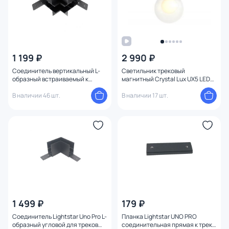
1 199 ₽
2 990 ₽
Соединитель вертикальный L-
Светильник трековый
образный встраиваемый к
магнитный Crystal Lux UX5 LED
509227(P)/509237P Lightstar Uno
CLT 0.36 004 5W BL 4000K
Pro 509257P
В наличии 46 шт.
В наличии 17 шт.
1 499 ₽
179 ₽
Соединитель Lightstar Uno Pro L-
Планка Lightstar UNO PRO
образный угловой для треков
соединительная прямая к треку