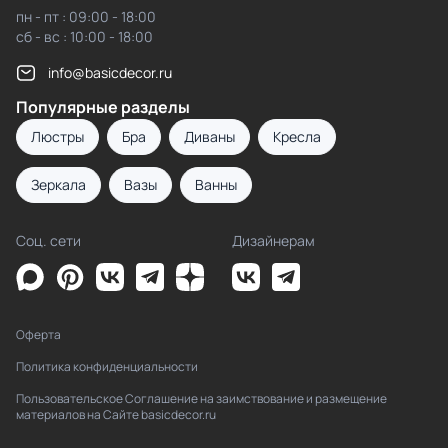
пн - пт : 09:00 - 18:00
сб - вс : 10:00 - 18:00
info@basicdecor.ru
Популярные разделы
Люстры
Бра
Диваны
Кресла
Зеркала
Вазы
Ванны
Соц. сети
Дизайнерам
Оферта
Политика конфиденциальности
Пользовательское Соглашение на заимствование и размещение
материалов на Сайте basicdecor.ru