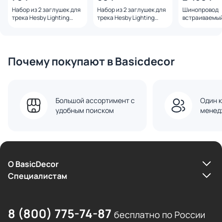
Набор из 2 заглушек для
Набор из 2 заглушек для
Шинопровод
трека Hesby Lighting
трека Hesby Lighting
встраиваемый
ElDeko HSBL_0057
ElDeko HSBL_0067
Lighting ElDek
HSBL_0060 48
черный
Почему покупают в Basicdecor
Большой ассортимент с
Один к
удобным поиском
менед
О BasicDecor
Cпециалистам
8 (800) 775-74-87
бесплатно по России