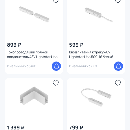
Конструкция
1
Мощность ламп
Умный дом
899 ₽
599 ₽
Токопроводящий прямой
Ввод питания к треку 48V
соединитель 48V Lightstar Uno
Lightstar Uno 509116 белый
509106 белый
В наличии 236 шт.
В наличии 237 шт.
1 399 ₽
799 ₽