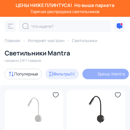
ЦЕНЫ НИЖЕ ПЛИНТУСА!
Но выше паркета
Фильтры
Горячая распродажа светильников
Бренд: Mantra
Категория:
Все светильники
Главная
Интернет-магазин
Светильники
Люстры
Подвесные светильники
Потолочные светил
Светильники Mantra
найдено 2 811 товаров
Акции
128
Популярные
Фильтры
1
Бренд: Mantra
с 3D-моделями
258
В наличии
1331
Доставка
Бренд
1