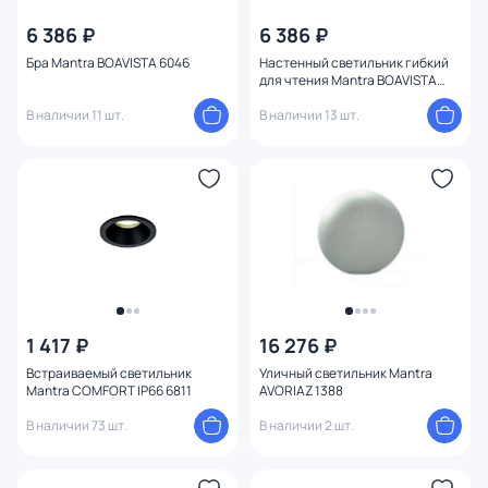
6 386 ₽
6 386 ₽
Серия
Бра Mantra BOAVISTA 6046
Настенный светильник гибкий
для чтения Mantra BOAVISTA
Цвет
6047
В наличии 11 шт.
В наличии 13 шт.
Стиль
Материал
Вид лампы
Тип помещения
1 417 ₽
16 276 ₽
Форма
Встраиваемый светильник
Уличный светильник Mantra
Mantra COMFORT IP66 6811
AVORIAZ 1388
Форма плафона
В наличии 73 шт.
В наличии 2 шт.
Оформление