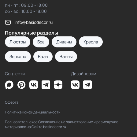
пн - пт : 09:00 - 18:00
сб - вс : 10:00 - 18:00
info@basicdecor.ru
Популярные разделы
Люстры
Бра
Диваны
Кресла
Зеркала
Вазы
Ванны
Соц. сети
Дизайнерам
Оферта
Политика конфиденциальности
Пользовательское Соглашение на заимствование и размещение
материалов на Сайте basicdecor.ru