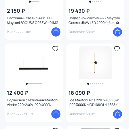
2 150 ₽
19 490 ₽
Настенный светильник LED
Подвесной светильник Maytoni
Maytoni FOCUS S C068WL-01MG
Cosmos 54W LED 4000К (белый)
MOD057PL-L54W4K
В наличии 1 шт.
В наличии 50 шт.
12 400 ₽
18 090 ₽
Подвесной светильник Maytoni
Бра Maytoni Axis 220-240V 16W
Vinder 220-240V IP20 4000K
IP20 3000K MOD106WL-L16B3K
P050PL-L40B4K
В наличии 50 шт.
В наличии 50 шт.