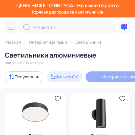
ЦЕНЫ НИЖЕ ПЛИНТУСА!
Но выше паркета
Фильтры
Горячая распродажа светильников
Материал: алюминий
Категория:
Все светильники
Главная
Интернет-магазин
Светильники
Люстры
Подвесные светильники
Потолочные светил
Светильники алюминиевые
найдено 6 790 товаров
Акции
354
Популярные
Фильтры
1
Материал: алю
с 3D-моделями
216
В наличии
5803
Доставка
Бренд