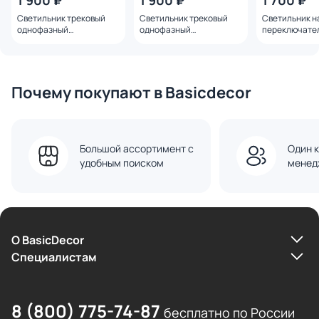
1 900 ₽
1 900 ₽
1 700 ₽
Светильник трековый
Светильник трековый
Светильник н
однофазный
однофазный
переключате
двухжильный NovoTech
двухжильный NovoTech
цветовой тем
Selene LED 10W 4000К
Selene LED 10W 4000К
NovoTech Sel
359902 белый
359903 черный
3000К-4000К
359925 черн
Почему покупают в Basicdecor
Большой ассортимент с
Один к
удобным поиском
менед
О BasicDecor
Cпециалистам
8 (800) 775-74-87
бесплатно по России