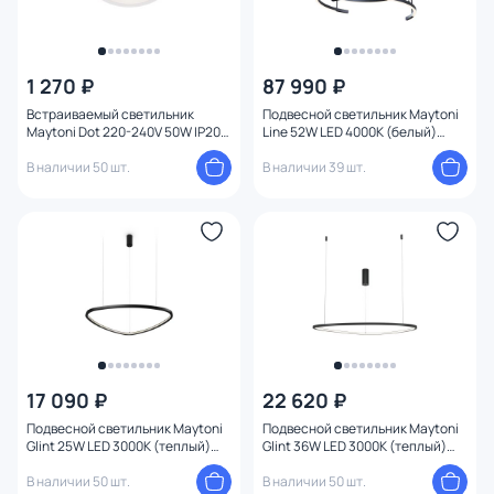
1 270 ₽
87 990 ₽
Встраиваемый светильник
Подвесной светильник Maytoni
Maytoni Dot 220-240V 50W IP20
Line 52W LED 4000К (белый)
DL028-2-01W
MOD016PL-L52BK
В наличии 50 шт.
В наличии 39 шт.
17 090 ₽
22 620 ₽
Подвесной светильник Maytoni
Подвесной светильник Maytoni
Glint 25W LED 3000К (теплый)
Glint 36W LED 3000К (теплый)
MOD072PL-L28B3K
MOD072PL-L36B3K
В наличии 50 шт.
В наличии 50 шт.