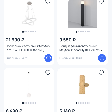
21 990 ₽
9 550 ₽
Подвесной светильник Maytoni
Ландшафтный светильник
Rim 61W LED 4000К (белый)
Maytoni Piccadilly 100-240V 23W
MOD058PL-L55W4K
IP44 0,8 м O018FL-01B
В наличии 6 шт.
В наличии 50 шт.
6 490 ₽
5 140 ₽