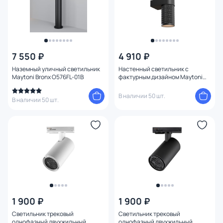
7 550 ₽
4 910 ₽
Наземный уличный светильник
Настенный светильник с
Maytoni Bronx O576FL-01B
фактурным дизайном Maytoni
Focus Design C069WL-02B
В наличии 50 шт.
В наличии 50 шт.
1 900 ₽
1 900 ₽
Светильник трековый
Светильник трековый
однофазный двухжильный
однофазный двухжильный