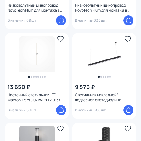
Низковольтный шинопровод
Низковольтный шинопровод
NovoTech Flum для монтажа в
NovoTech Flum для монтажа в
натяжной потолок 2м IP20 48V
натяжной потолок 2м IP20 48V
135353 белый Shino
В наличии 89 шт.
135354 черный Shino
В наличии 335 шт.
13 650 ₽
9 576 ₽
Настенный светильник LED
Светильник накладной/
Maytoni Pars C071WL-L12GB3K
подвесной светодиодный
NovoTech ITER LED 4000K 40W
В наличии 50 шт.
358866 OVER
В наличии 688 шт.