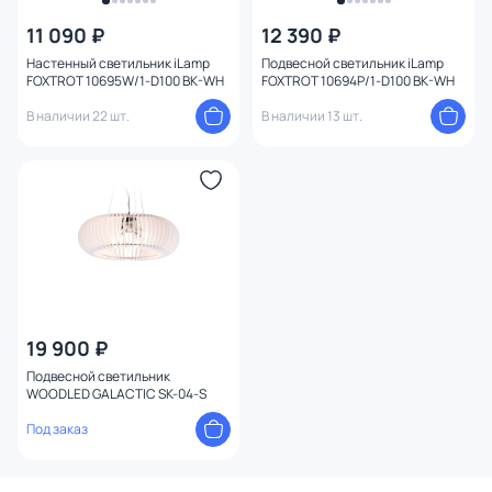
11 090 ₽
12 390 ₽
Вид лампы
Настенный светильник iLamp
Подвесной светильник iLamp
FOXTROT 10695W/1-D100 BK-WH
FOXTROT 10694P/1-D100 BK-WH
В наличии 22 шт.
В наличии 13 шт.
19 900 ₽
Подвесной светильник
WOODLED GALACTIC SK-04-S
Под заказ