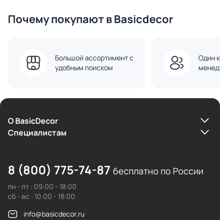
Почему покупают в Basicdecor
Большой ассортимент с
Один к
удобным поиском
менед
О BasicDecor
Cпециалистам
8 (800) 775-74-87
бесплатно по России
пн - пт : 09:00 - 18:00
сб - вс : 10:00 - 18:00
info@basicdecor.ru