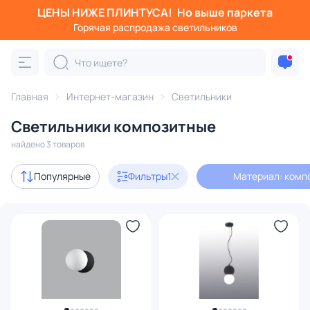
ЦЕНЫ НИЖЕ ПЛИНТУСА!
Но выше паркета
Фильтры
Горячая распродажа светильников
Материал: композит
Категория:
Все светильники
Главная
Интернет-магазин
Светильники
Люстры
Подвесные светильники
Потолочные светил
Светильники композитные
найдено 3 товаров
В наличии
2
Популярные
Фильтры
1
Материал: комп
Доставка
Бренд
Страна
Материал
1