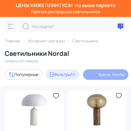
ЦЕНЫ НИЖЕ ПЛИНТУСА!
Но выше паркета
Фильтры
Горячая распродажа светильников
Бренд: Nordal
Категория:
Все светильники
Главная
Интернет-магазин
Светильники
Люстры
Подвесные светильники
Потолочные светил
Светильники Nordal
найдено 50 товаров
Бренд
1
Популярные
Фильтры
1
Бренд: Nordal
Серия
Цвет
Стиль
Материал