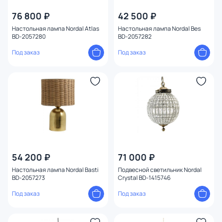
76 800 ₽
42 500 ₽
Вид лампы
Настольная лампа Nordal Atlas
Настольная лампа Nordal Bes
BD-2057280
BD-2057282
Форма
Под заказ
Под заказ
Форма плафона
Оформление
Конструкция
Мощность ламп
54 200 ₽
71 000 ₽
Настольная лампа Nordal Basti
Подвесной светильник Nordal
BD-2057273
Crystal BD-1415746
Под заказ
Под заказ