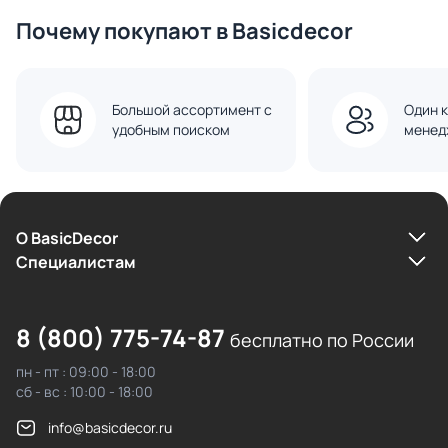
Почему покупают в Basicdecor
Большой ассортимент с
Один к
удобным поиском
менед
О BasicDecor
Cпециалистам
8 (800) 775-74-87
бесплатно по России
пн - пт : 09:00 - 18:00
сб - вс : 10:00 - 18:00
info@basicdecor.ru