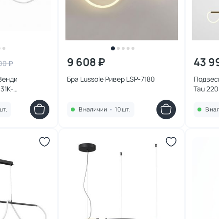
9 608 ₽
43 9
00 ₽
 Венди
Бра Lussole Ривер LSP-7180
Подвес
31K-
Tau 220
0K)
MOD166
шт.
В наличии
•
10 шт.
В на