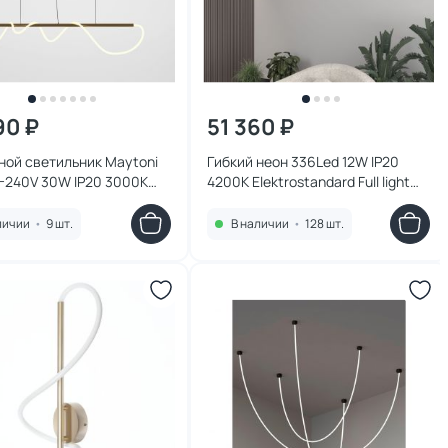
90 ₽
51 360 ₽
ной светильник Maytoni
Гибкий неон 336Led 12W IP20
-240V 30W IP20 3000K
4200K Elektrostandard Full light
PL-L30G3K
круглый дневной белый, 8 м
личии
•
9 шт.
В наличии
•
128 шт.