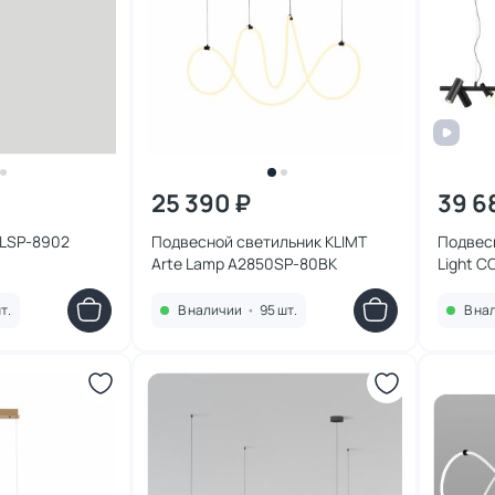
25 390 ₽
39 6
 LSP-8902
Подвесной светильник KLIMT
Подвес
Arte Lamp A2850SP-80BK
Light 
4000K 
т.
В наличии
•
95 шт.
В на