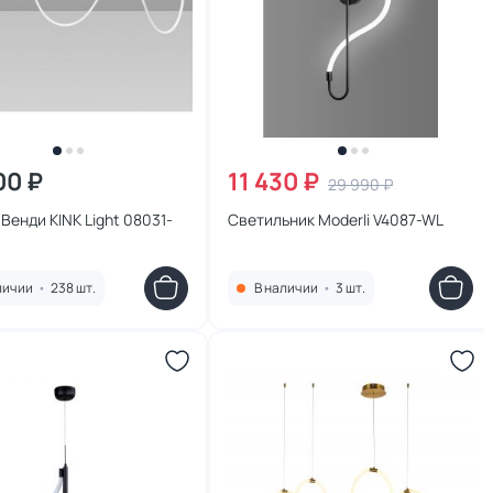
00 ₽
11 430 ₽
29 990 ₽
Венди KINK Light 08031-
Светильник Moderli V4087-WL
личии
•
238 шт.
В наличии
•
3 шт.