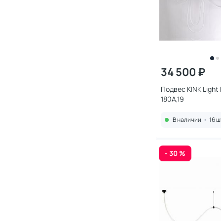
34 500 ₽
Подвес KINK Light
180A,19
В наличии
•
16 ш
- 30 %