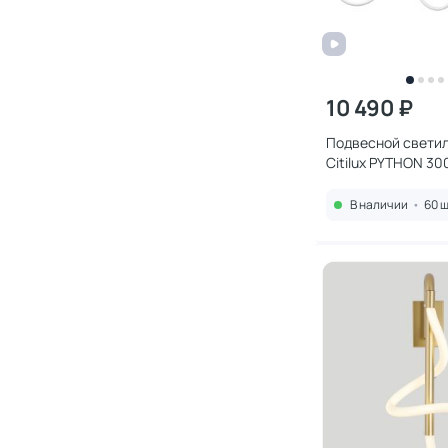
10 490 ₽
Подвесной светил
Citilux PYTHON 3
CL220121
В наличии
•
60 ш