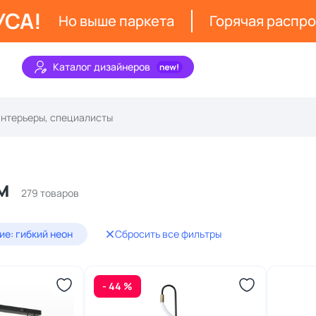
УСА!
Но выше паркета
Горячая распр
Каталог дизайнеров
м
279 товаров
е: гибкий неон
Сбросить все фильтры
- 44 %