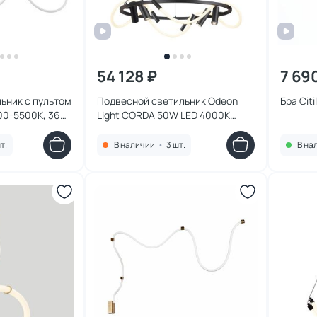
54 128 ₽
7 69
ьник с пультом
Подвесной светильник Odeon
Бра Cit
000-5500К, 36W
Light CORDA 50W LED 4000К
(белый) 4391/55L
т.
В наличии
•
3 шт.
В на