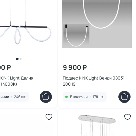
00 ₽
9 900 ₽
KINK Light Далия
Подвес KINK Light Венди 08031-
9(4000K)
200,19
личии
•
246 шт.
В наличии
•
178 шт.