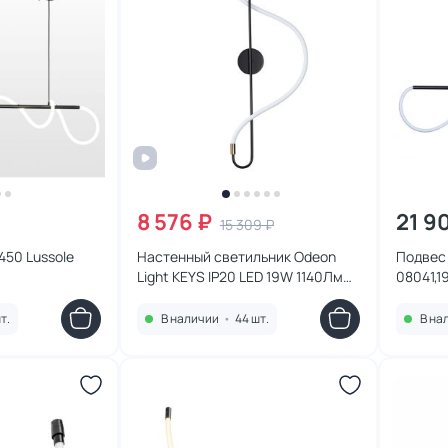
8 576 ₽
21 9
15 309 ₽
450 Lussole
Настенный светильник Odeon
Подвес 
Light KEYS IP20 LED 19W 1140Лм
08041,1
4000K 4303/19WL
т.
В наличии
•
44 шт.
В на