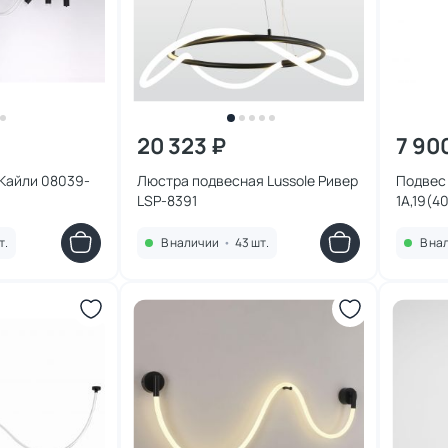
20 323 ₽
7 90
 Кайли 08039-
Люстра подвесная Lussole Ривер
Подвес 
LSP-8391
1A,19(4
т.
В наличии
•
43 шт.
В на