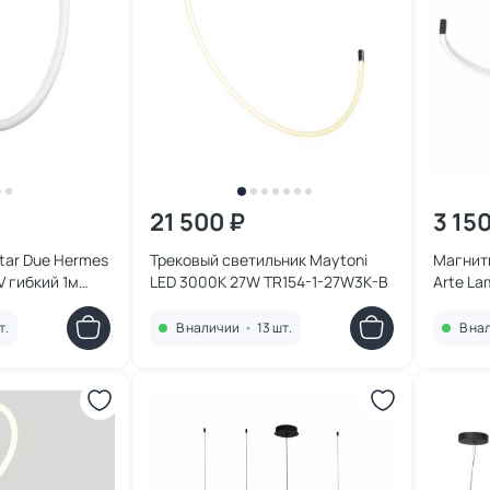
21 500 ₽
3 15
tar Due Hermes
Трековый светильник Maytoni
Магнит
V гибкий 1м
LED 3000K 27W TR154-1-27W3K-B
Arte La
A7278PL
т.
В наличии
•
13 шт.
В на