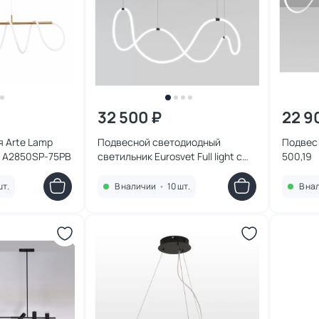
32 500 ₽
22 9
 Arte Lamp
Подвесной светодиодный
Подвес 
) A2850SP-75PB
светильник Eurosvet Full light с
500,19
регулировкой цветовой
температуры и яркости 90288/1
шт.
В наличии
•
10 шт.
В на
черный