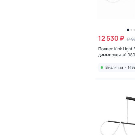
12 530 ₽
17 9
Подвес Kink Light
диммируемый 080
300,19(3000-600
В наличии
•
149 