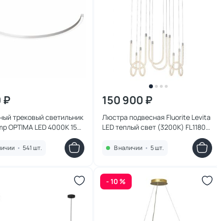
0 ₽
150 900 ₽
ный трековый светильник
Люстра подвесная Fluorite Levita
mp OPTIMA LED 4000K 15W
LED теплый свет (3200K) FL1180-
-1BK
6P белый
личии
•
541 шт.
В наличии
•
5 шт.
- 10 %