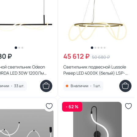
80 ₽
45 612 ₽
50 680 ₽
ной светильник Odeon
Светильник подвесной Lussole
CORDA LED 30W 1200Лм
Ривер LED 4000К (белый) LSP-
4391/30L
8367
личии
•
33 шт.
В наличии
•
1 шт.
- 62 %