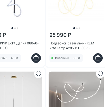
0 ₽
25 990 ₽
KINK Light Далия 08040-
Подвесной светильник KLIMT
000K)
Arte Lamp A2850SP-80PB
личии
•
48 шт.
В наличии
•
50 шт.