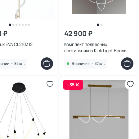
0 ₽
42 900 ₽
ilux EVA CL210312
Комплект подвесных
светильников Kink Light Венди
черный (комплект 3 подвеса
L200, L300, L400) Led 216w
личии
•
85 шт.
В наличии
•
37 шт.
(3000-6000K) диммируемый, с
пультом ДУ 08031-3S,19(3000-
6000K)
- 35 %