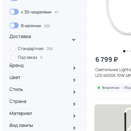
с 3D-моделями
47
В наличии
255
Доставка
Стандартная
255
Под заказ
5
6 799 ₽
Бренд
Светильник Lights
LED 4000K 10W 48
Цвет
270647 черный
В наличии
•
19 ш
Стиль
Страна
Материал
Вид лампы