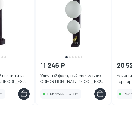
11 246 ₽
20 5
й светильник
Уличный фасадный светильник
Уличны
URE ODL_EX26
ODEON LIGHT NATURE ODL_EX26
торшер
 5434/1F черный
IP54 G9 2*15W max 5434/2W
ODL_EX2
черныйр LUMA
5434/3
т.
В наличии
•
41 шт.
В на