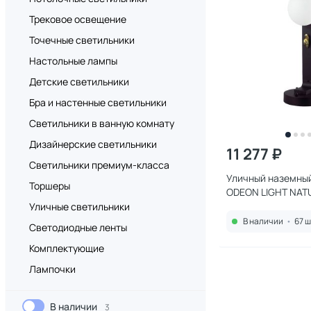
Трековое освещение
Точечные светильники
Настольные лампы
Детские светильники
Бра и настенные светильники
Светильники в ванную комнату
Дизайнерские светильники
11 277 ₽
Светильники премиум-класса
Уличный наземны
Торшеры
ODEON LIGHT NAT
IP54 G9 1*15W max
Уличные светильники
LUMA
В наличии
•
67 ш
Светодиодные ленты
Комплектующие
Лампочки
В наличии
3