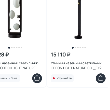
28 ₽
15 110 ₽
й наземный светильник-
Уличный наземный светильник
 ODEON LIGHT NATURE
ODEON LIGHT NATURE ODL_EX26
6 IP54 G9 3*15W max
IP54 G9 1*15W max 5434/1FA
FB черный LUMA
черный LUMA
личии
•
5 шт.
Уточняйте