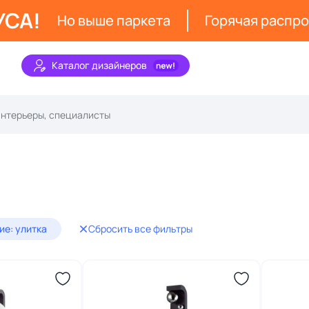
УСА!
Но выше паркета
Горячая распр
Каталог дизайнеров
е: улитка
Сбросить все фильтры