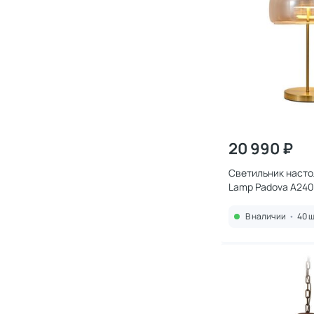
20 990 ₽
Светильник насто
Lamp Padova A240
В наличии
•
40 ш