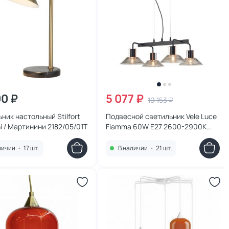
00 ₽
5 077 ₽
10 153 ₽
ник настольный Stilfort
Подвесной светильник Vele Luce
ni / Мартинини 2182/05/01T
Fiamma 60W E27 2600-2900К
(теплый) VL5822P04
личии
•
17 шт.
В наличии
•
21 шт.