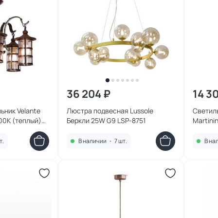
36 204 ₽
14 3
ьник Velante
Люстра подвесная Lussole
Светиль
00К (теплый)
Беркли 25W G9 LSP-8751
Martini
т.
В наличии
•
7 шт.
В на