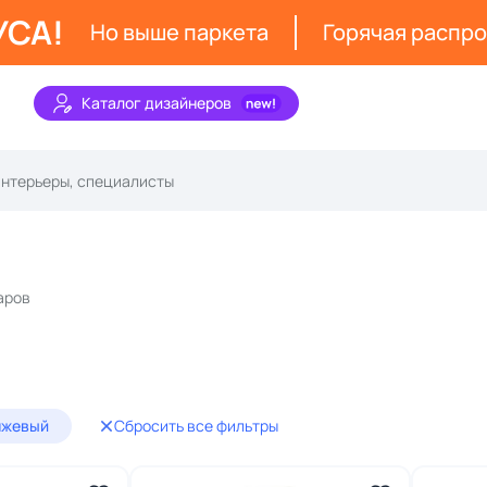
УСА!
Но выше паркета
Горячая распр
Каталог дизайнеров
аров
нжевый
Сбросить все фильтры