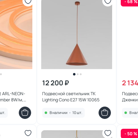
- 68 %
12 200 ₽
2 134
ht ARL-NEON-
Подвесной светильник TK
Подвесн
Amber 8W/м,
Lighting Cono E27 15W 10065
Дженкин
шт.
В наличии
•
10 шт.
В на
- 50 %