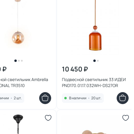
0 ₽
10 450 ₽
ой светильник Ambrella
Подвесной светильник 33 ИДЕИ
IONAL TR3510
PND170.01.17.032WH-DS27OR
личии
•
2 шт.
В наличии
•
20 шт.