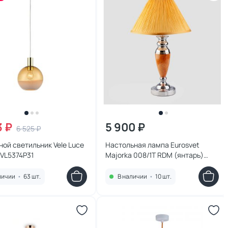
3 ₽
5 900 ₽
6 525 ₽
ой светильник Vele Luce
Настольная лампа Eurosvet
VL5374P31
Majorka 008/1T RDM (янтарь)
мал.(уп 10 шт)
личии
•
63 шт.
В наличии
•
10 шт.