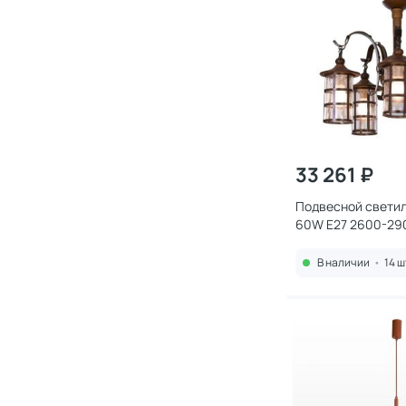
33 261 ₽
Подвесной светил
60W E27 2600-29
588-703-05
В наличии
•
14 ш