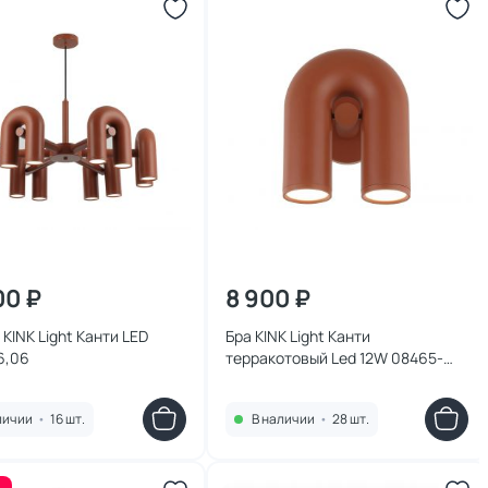
00 ₽
8 900 ₽
KINK Light Канти LED
Бра KINK Light Канти
6,06
терракотовый Led 12W 08465-
1,06
личии
•
16 шт.
В наличии
•
28 шт.