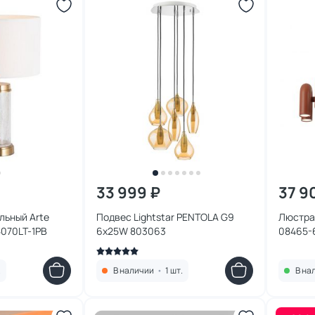
33 999 ₽
37 9
льный Arte
Подвес Lightstar PENTOLA G9
Люстра 
070LT-1PB
6х25W 803063
08465-
.
В наличии
•
1 шт.
В на