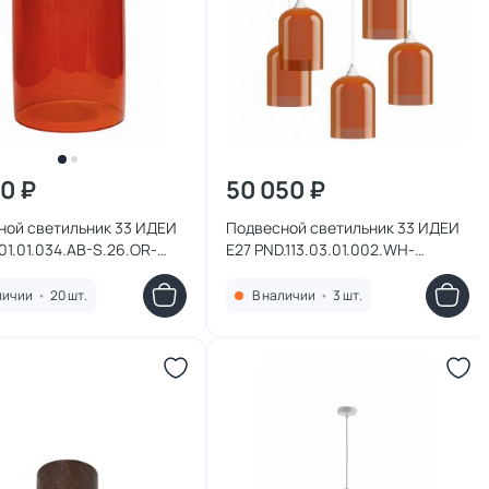
10 ₽
50 050 ₽
ной светильник 33 ИДЕИ
Подвесной светильник 33 ИДЕИ
.01.01.034.AB-S.26.OR-
E27 PND.113.03.01.002.WH-
H
S.26.OR-S.27.WH
личии
•
20 шт.
В наличии
•
3 шт.