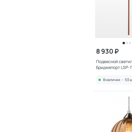
8 930 ₽
Подвесной светил
Бриджепорт LSP-
В наличии
•
53 ш