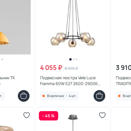
4 055 ₽
3 91
8 109 ₽
ьник TK
Подвесная люстра Vele Luce
Подвесн
4
Fiamma 60W E27 2600-2900К
TRADIT
(теплый) VL5832P05
т.
В наличии
•
4 шт.
В на
- 45 %