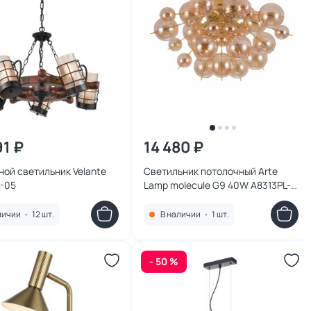
91 ₽
14 480 ₽
ой светильник Velante
Светильник потолочный Arte
3-05
Lamp molecule G9 40W A8313PL-
5GO
личии
•
12 шт.
В наличии
•
1 шт.
- 50 %