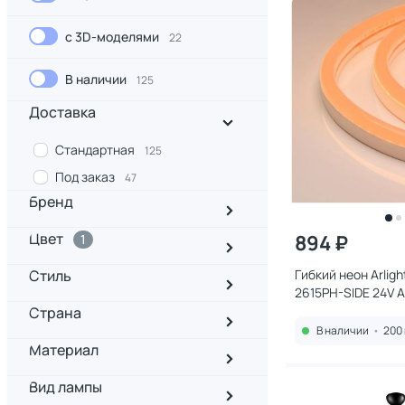
с 3D-моделями
22
В наличии
125
Доставка
Стандартная
125
Под заказ
47
Бренд
Цвет
894 ₽
1
Стиль
Гибкий неон Arlig
2615PH-SIDE 24V 
IP65 030871
Страна
В наличии
•
200 
Материал
Вид лампы