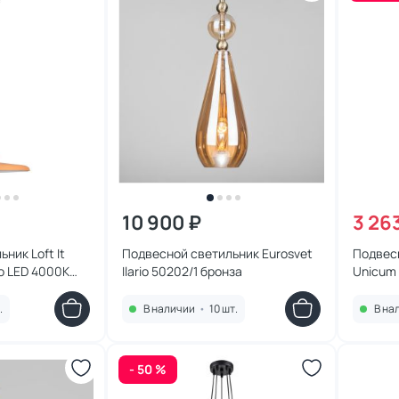
10 900 ₽
3 26
ник Loft It
Подвесной светильник Eurosvet
Подвесн
ato LED 4000K
Ilario 50202/1 бронза
Unicum 
.
В наличии
•
10 шт.
В на
- 50 %