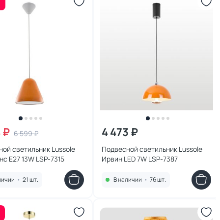
 ₽
4 473 ₽
6 599 ₽
ой светильник Lussole
Подвесной светильник Lussole
с E27 13W LSP-7315
Ирвин LED 7W LSP-7387
личии
•
21 шт.
В наличии
•
76 шт.