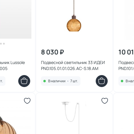
8 030 ₽
10 0
ьник Lussole
Подвесной светильник 33 ИДЕИ
Подвес
7005
PND.105.01.01.026.AC-S.18.AM
PND.101
S.27.W
т.
В наличии
•
7 шт.
В на