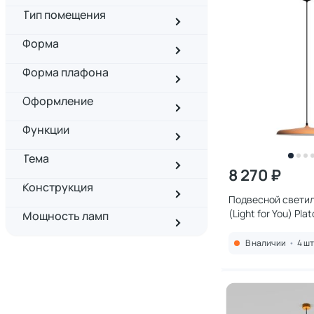
Тип помещения
Форма
Форма плафона
Оформление
Функции
Тема
8 270 ₽
Конструкция
Подвесной светиль
(Light for You) Pl
Мощность ламп
10119 Orange
В наличии
•
4 шт