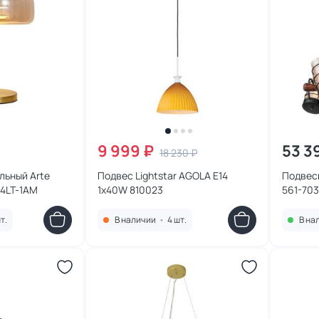
9 999 ₽
53 3
18 230 ₽
льный Arte
Подвес Lightstar AGOLA E14
Подвесн
4LT-1AM
1х40W 810023
561-70
т.
В наличии
•
4 шт.
В на