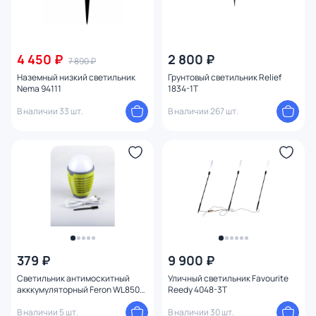
4 450 ₽
2 800 ₽
7 890 ₽
Наземный низкий светильник
Грунтовый светильник Relief
Nema 94111
1834-1T
В наличии 33 шт.
В наличии 267 шт.
379 ₽
9 900 ₽
Светильник антимоскитный
Уличный светильник Favourite
акккумуляторный Feron WL850
Reedy 4048-3T
32874
В наличии 5 шт.
В наличии 30 шт.