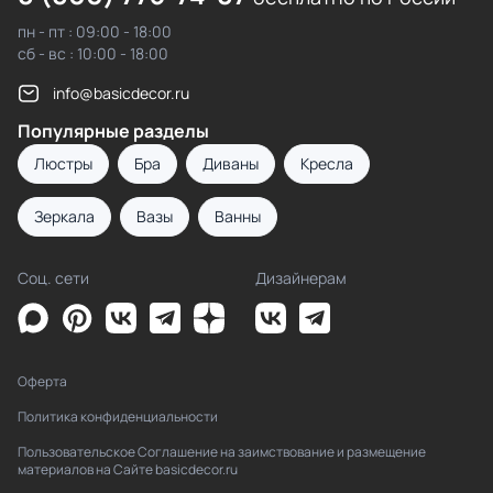
пн - пт : 09:00 - 18:00
сб - вс : 10:00 - 18:00
info@basicdecor.ru
Популярные разделы
Люстры
Бра
Диваны
Кресла
Зеркала
Вазы
Ванны
Соц. сети
Дизайнерам
Оферта
Политика конфиденциальности
Пользовательское Соглашение на заимствование и размещение
материалов на Сайте basicdecor.ru