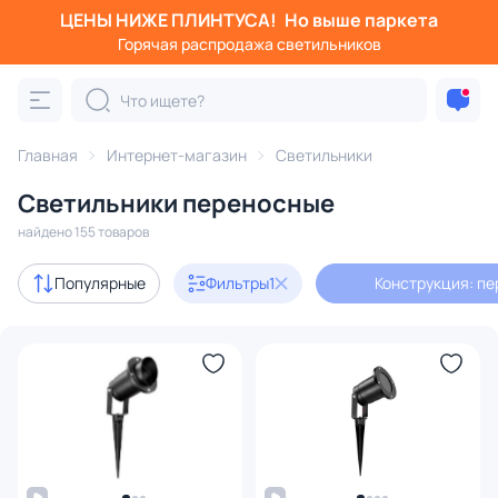
ЦЕНЫ НИЖЕ ПЛИНТУСА!
Но выше паркета
Фильтры
Горячая распродажа светильников
Конструкция: переносные
Категория:
Все светильники
Главная
Интернет-магазин
Светильники
Люстры
Подвесные светильники
Потолочные светил
Светильники переносные
найдено 155 товаров
Акции
13
Популярные
Фильтры
1
Конструкция: п
с 3D-моделями
15
В наличии
140
Доставка
Бренд