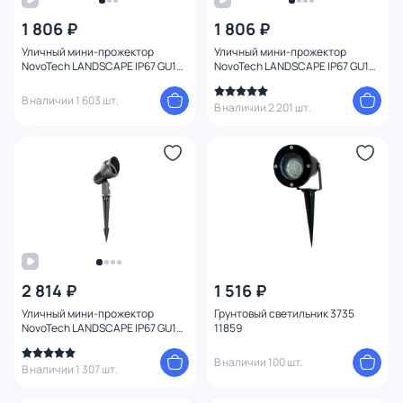
1 806 ₽
1 806 ₽
Цвет
Уличный мини-прожектор
Уличный мини-прожектор
NovoTech LANDSCAPE IP67 GU10
NovoTech LANDSCAPE IP67 GU10
Стиль
9W 369954 STREET черный
9W 369953 STREET
В наличии 1 603 шт.
В наличии 2 201 шт.
Страна
Материал
Вид лампы
Форма
2 814 ₽
1 516 ₽
Форма плафона
Уличный мини-прожектор
Грунтовый светильник 3735
NovoTech LANDSCAPE IP67 GU10
11859
9W 369956 STREET
Оформление
В наличии 100 шт.
В наличии 1 307 шт.
Функции