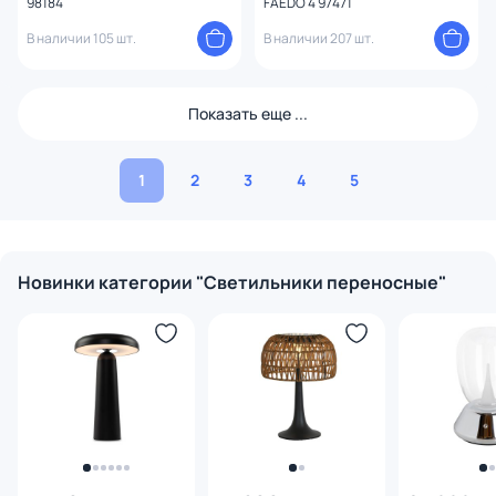
98184
FAEDO 4 97471
В наличии 105 шт.
В наличии 207 шт.
Показать еще ...
1
2
3
4
5
Новинки категории "Светильники переносные"