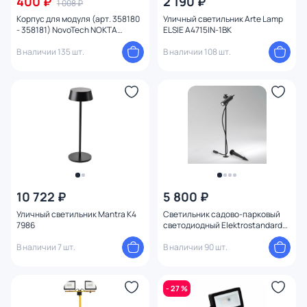
400 ₽
2 190 ₽
1 008 ₽
Корпус для модуля (арт. 358180
Уличный светильник Arte Lamp
- 358181) NovoTech NOKTA
ELSIE A4715IN-1BK
358182 STREET
В наличии 135 шт.
В наличии 108 шт.
10 722 ₽
5 800 ₽
Уличный светильник Mantra K4
Светильник садово-парковый
7986
светодиодный Elektrostandard
Covert черный 35173/S черный
В наличии 7 шт.
В наличии 90 шт.
- 27 %