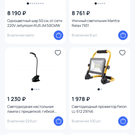
8 190 ₽
8 761 ₽
Одноцветный шар 50 см, от сети
Уличный светильник Mantra
220V Jellymoon RUS JM 50СМW
Relax 7931
В наличии мало
В наличии 8 шт.
1 230 ₽
1 978 ₽
Светодиодная настольная
Светодиодный прожектор Feron
лампа с прищепкой, гибкой
LL-512 29746
ножкой и аккумуляторной
В наличии 229 шт.
батареей Ambrella DESK DE703
В наличии 100 шт.