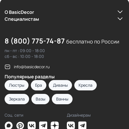
О BasicDecor
Cпециалистам
8 (800) 775-74-87
бесплатно по России
пн - пт : 09:00 - 18:00
сб - вс : 10:00 - 18:00
info@basicdecor.ru
Популярные разделы
Люстры
Бра
Диваны
Кресла
Зеркала
Вазы
Ванны
Соц. сети
Дизайнерам