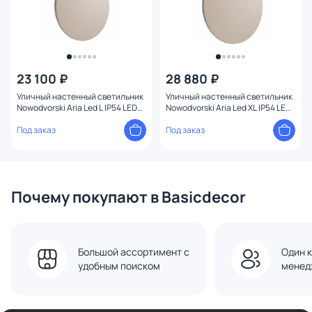
23 100 ₽
28 880 ₽
Уличный настенный светильник
Уличный настенный светильник
Nowodvorski Aria Led L IP54 LED
Nowodvorski Aria Led XL IP54 LED
3000К(теплый) 12W 11570
3000К(теплый) 15W 11573
Под заказ
Под заказ
Почему покупают в Basicdecor
Большой ассортимент с
Один к
удобным поиском
менед