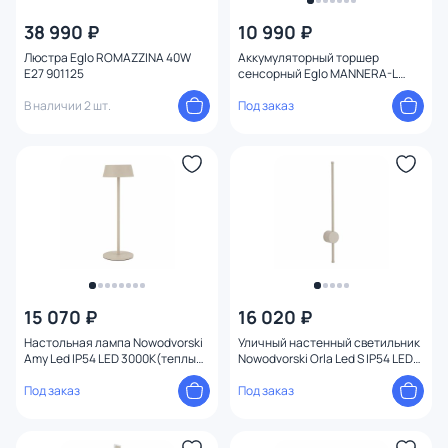
38 990 ₽
10 990 ₽
Форма плафона
Люстра Eglo ROMAZZINA 40W
Аккумуляторный торшер
E27 901125
сенсорный Eglo MANNERA-L
Мощность ламп
влагозащищенный, LED, теплый
В наличии 2 шт.
свет (2434К), 4,3W 901752
Под заказ
15 070 ₽
16 020 ₽
Настольная лампа Nowodvorski
Уличный настенный светильник
Amy Led IP54 LED 3000К(теплый)
Nowodvorski Orla Led S IP54 LED
2W 11533
12W 11551
Под заказ
Под заказ