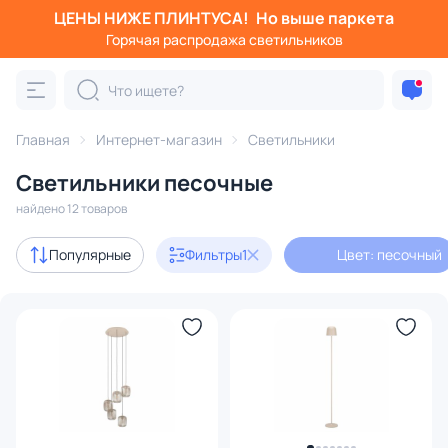
ЦЕНЫ НИЖЕ ПЛИНТУСА!
Но выше паркета
Фильтры
Горячая распродажа светильников
Цвет: песочный
Категория:
Все светильники
Главная
Интернет-магазин
Светильники
Люстры
Подвесные светильники
Потолочные светил
Светильники песочные
найдено 12 товаров
В наличии
1
Популярные
Фильтры
1
Цвет: песочный
Доставка
Бренд
Цвет
1
Стиль