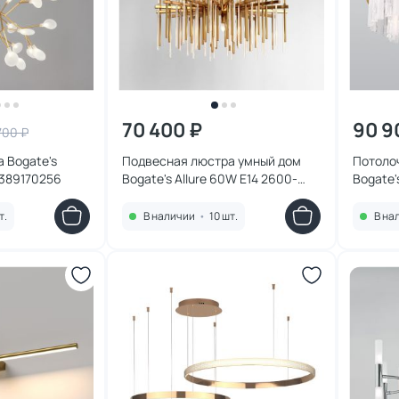
70 400 ₽
90 9
700 ₽
 Bogate's
Подвесная люстра умный дом
Потоло
0389170256
Bogate's Allure 60W E14 2600-
Bogate'
2900К (теплый) 4690389178351
469038
т.
В наличии
•
10 шт.
В на