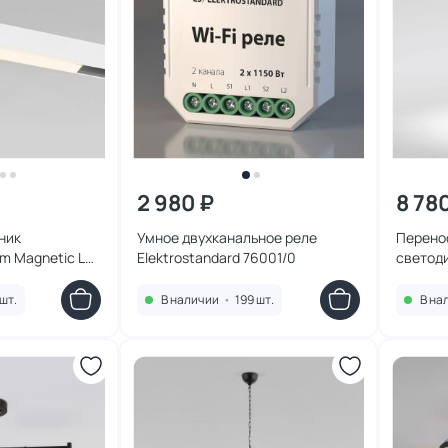
2 980 ₽
8 78
ник
Умное двухканальное реле
Перено
im Magnetic L01
Elektrostandard 76001/0
светоди
01 85000/01
Ritz че
шт.
В наличии
•
199 шт.
В на