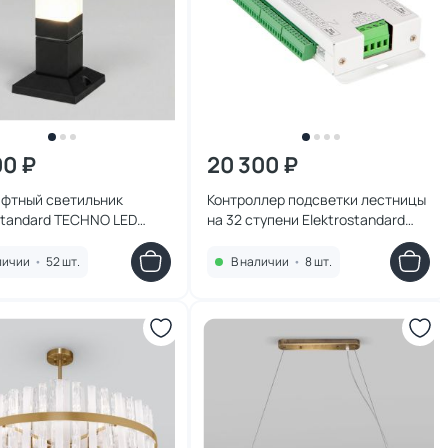
00 ₽
20 300 ₽
фтный светильник
Контроллер подсветки лестницы
standard TECHNO LED
на 32 ступени Elektrostandard
ерный IP54 0,25 м 1536
95008/00 белый
личии
•
52 шт.
В наличии
•
8 шт.