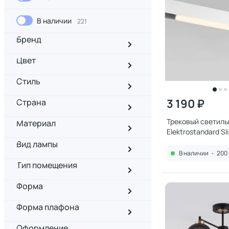
В наличии
221
Бренд
Цвет
Стиль
3 190 ₽
Страна
Трековый светиль
Материал
Elektrostandard Sl
10W 3000K 85000/
Вид лампы
белый
В наличии
•
200 
Тип помещения
Форма
Форма плафона
Оформление