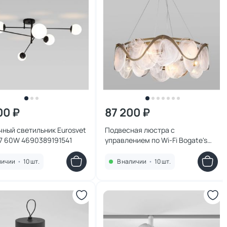
00 ₽
87 200 ₽
ный светильник Eurosvet
Подвесная люстра с
27 60W 4690389191541
управлением по Wi-Fi Bogate's
Galicia 60W E14 4690389172045
личии
•
10 шт.
В наличии
•
10 шт.