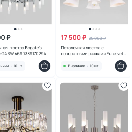
00 ₽
17 500 ₽
25 000 ₽
ная люстра Bogate's
Потолочная люстра с
e G4 3W 4690389170294
поворотными рожками Eurosvet
70114/5 белый
личии
•
10 шт.
В наличии
•
10 шт.