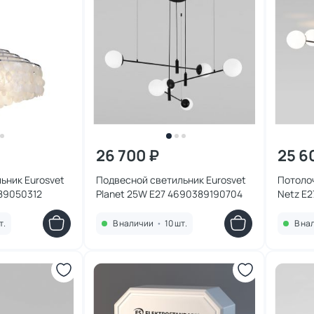
26 700 ₽
25 6
ьник Eurosvet
Подвесной светильник Eurosvet
Потолоч
89050312
Planet 25W E27 4690389190704
Netz E
т.
В наличии
•
10 шт.
В на