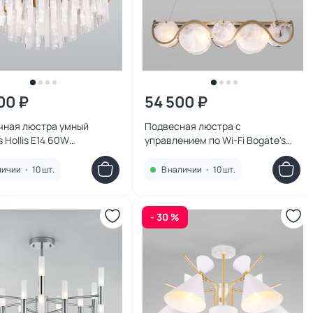
00 ₽
54 500 ₽
чная люстра умный
Подвесная люстра с
s Hollis E14 60W
управлением по Wi-Fi Bogate's
9185021
Galicia 60W E14 4690389172038
личии
•
10 шт.
В наличии
•
10 шт.
- 30 %