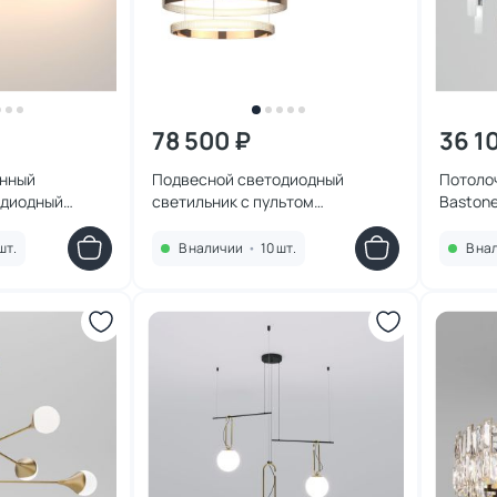
78 500 ₽
36 1
енный
Подвесной светодиодный
Потолоч
одиодный
светильник с пультом
Baston
uar LED 4000К
управления Eurosvet POSH
90175/3 медный
шт.
В наличии
•
10 шт.
В на