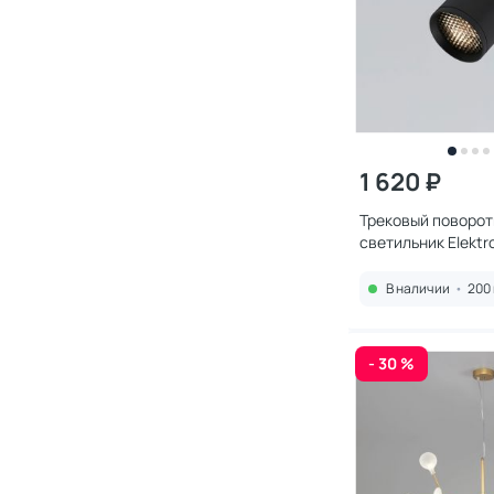
1 620 ₽
Трековый поворо
светильник Elektr
антибликовой ре
однофазный 8590
В наличии
•
200 
- 30 %