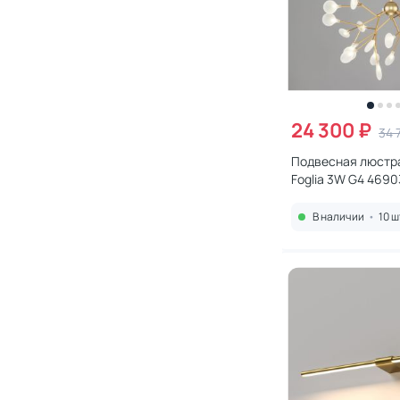
24 300 ₽
34 
Подвесная люстра
Foglia 3W G4 469
В наличии
•
10 ш