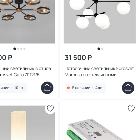
00 ₽
31 500 ₽
ный светильник в стиле
Потолочный светильник Eurosvet
rosvet Gallo 70121/6
Marbella со стеклянными
 черный
плафонами 60147/6 черный
личии
•
10 шт.
В наличии
•
4 шт.