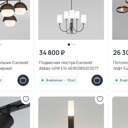
34 800 ₽
26 3
льник Eurosvet
Подвесная люстра Eurosvet
Потолоч
черный
Abbey 40W E14 4690389203077
лофт Eu
золото,
т.
В наличии
•
10 шт.
В на