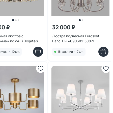
00 ₽
32 000 ₽
чная люстра с
Люстра подвесная Eurosvet
нием по Wi-Fi Bogate's
Banci E14 4690389150821
 339/8
личии
•
10 шт.
В наличии
•
7 шт.