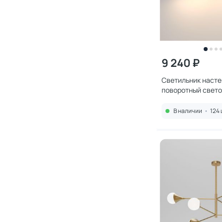
9 240 ₽
Светильник наст
поворотный свет
Elektrostandard L
12W латунь
В наличии
•
124 