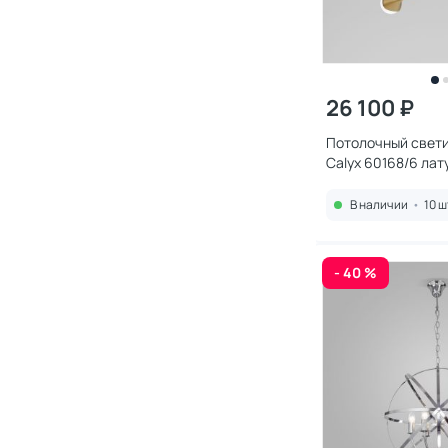
26 100 ₽
Потолочный свети
Calyx 60168/6 лат
В наличии
•
10 ш
- 40 %