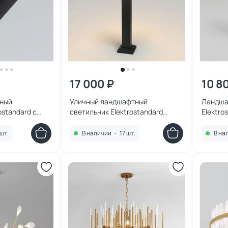
17 000 ₽
10 8
тный
Уличный ландшафтный
Ландша
ostandard с
светильник Elektrostandard
Elektro
шеткой GU10
3000K черный 0,603 м 1537
3000K ч
0/01 черный
шт.
В наличии
•
17 шт.
В на