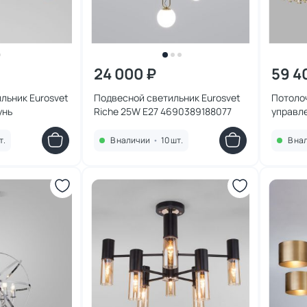
24 000 ₽
59 4
льник Eurosvet
Подвесной светильник Eurosvet
Потоло
унь
Riche 25W E27 4690389188077
управле
Zolletta
т.
В наличии
•
10 шт.
В на