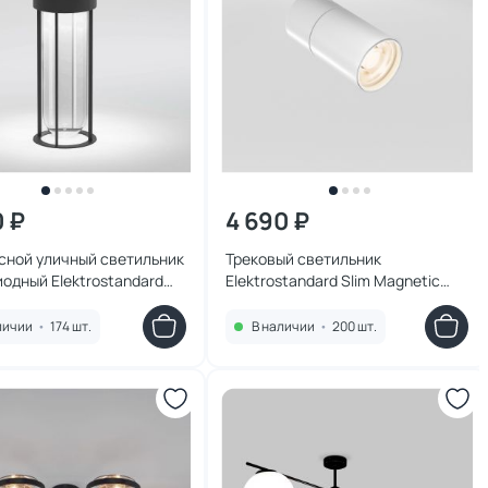
0 ₽
4 690 ₽
сной уличный светильник
Трековый светильник
одный Elektrostandard
Elektrostandard Slim Magnetic
рный 35183/S черный
R02 12W 3000K 85012/01 белый
личии
•
174 шт.
В наличии
•
200 шт.