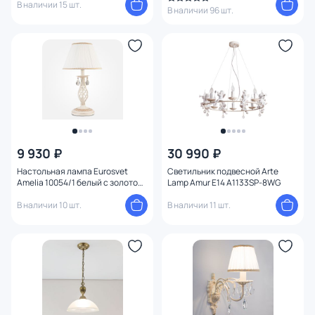
В наличии 15 шт.
В наличии 96 шт.
9 930 ₽
30 990 ₽
Настольная лампа Eurosvet
Светильник подвесной Arte
Amelia 10054/1 белый с золотом/
Lamp Amur E14 A1133SP-8WG
прозрачный хрусталь Strotskis
В наличии 10 шт.
В наличии 11 шт.