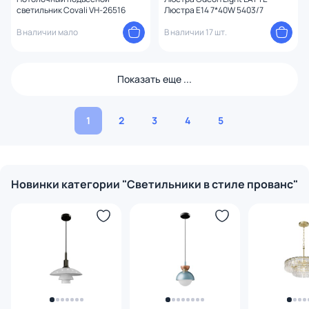
светильник Covali VH-26516
Люстра E14 7*40W 5403/7
В наличии мало
В наличии 17 шт.
Показать еще ...
1
2
3
4
5
Новинки категории "Светильники в стиле прованс"