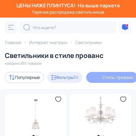
ЦЕНЫ НИЖЕ ПЛИНТУСА!
Но выше паркета
Фильтры
Горячая распродажа светильников
Стиль: прованс
Категория:
Все светильники
Главная
Интернет-магазин
Светильники
Люстры
Подвесные светильники
Потолочные светил
Светильники в стиле прованс
найдено 935 товаров
Акции
18
Популярные
Фильтры
1
Стиль: прованс
с 3D-моделями
51
В наличии
465
Доставка
Бренд