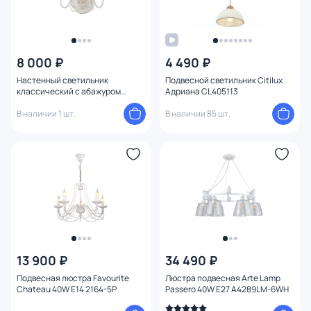
8 000 ₽
4 490 ₽
Настенный светильник
Подвесной светильник Citilux
классический с абажуром
Адриана CL405113
Favourite Malta 1730-2W
В наличии 1 шт.
В наличии 85 шт.
13 900 ₽
34 490 ₽
Подвесная люстра Favourite
Люстра подвесная Arte Lamp
Chateau 40W E14 2164-5P
Passero 40W E27 A4289LM-6WH