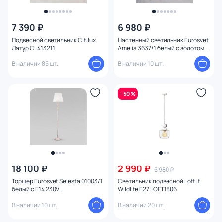
7 390 ₽
6 980 ₽
Подвесной светильник Citilux
Настенный светильник Eurosvet
Латур CL413211
Amelia 3637/1 белый с золотом/
прозрачный хрусталь Strotskis
В наличии 85 шт.
В наличии 10 шт.
- 50 %
18 100 ₽
2 990 ₽
5 980 ₽
Торшер Eurosvet Selesta 01003/1
Светильник подвесной Loft It
белый с E14 230V
Wildlife E27 LOFT1806
4690389075247
В наличии 10 шт.
В наличии 20 шт.