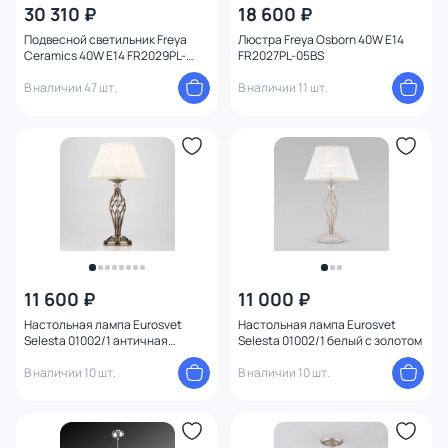
30 310 ₽
18 600 ₽
Подвесной светильник Freya
Люстра Freya Osborn 40W E14
Ceramics 40W E14 FR2029PL-
FR2027PL-05BS
08BS
В наличии 47 шт.
В наличии 11 шт.
11 600 ₽
11 000 ₽
Настольная лампа Eurosvet
Настольная лампа Eurosvet
Selesta 01002/1 античная
Selesta 01002/1 белый с золотом
бронза
В наличии 10 шт.
В наличии 10 шт.