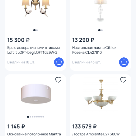
15 300 ₽
13 290 ₽
Бра с декоративными птицами
Настольная лампа Citilux
Loft It LOFT-beg LOFT1029W-2
Ровена CL427810
В наличии 10 шт.
В наличии 43 шт.
1 145 ₽
133 579 ₽
Основание потолочное Mantra
Люстра Ambiente E27 300W