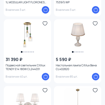
1L MODULAR LIGHT FLORONES
7539/5 WP
9354
В наличии 3 шт.
В наличии 3 шт.
31 390 ₽
5 590 ₽
Подвесной светильник Citilux
Настольная лампа Citilux Вена
TENDY Е14 180W CL244031
CL402820
В наличии 40 шт.
В наличии 85 шт.