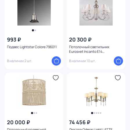
993 ₽
20 300 ₽
Подвес Lightstar Colore 796011
Потолочный светильник
Eurosvet Incanto E14
4690389121326
В наличии 2 шт.
В наличии 10 шт.
20 000 ₽
74 456 ₽
Потолочный подвесной
Люстра Odeon Light LATTE