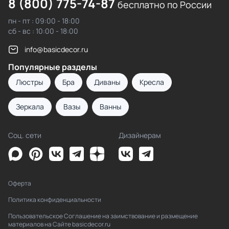
8 (800) 775-74-87
бесплатно по России
пн - пт : 09:00 - 18:00
сб - вс : 10:00 - 18:00
info@basicdecor.ru
Популярные разделы
Люстры
Бра
Диваны
Кресла
Зеркала
Вазы
Ванны
Соц. сети
Дизайнерам
Оферта
Политика конфиденциальности
Пользовательское Соглашение на заимствование и размещение
материалов на Сайте basicdecor.ru