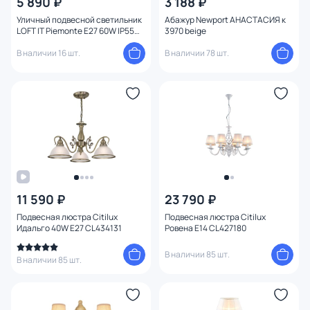
5 890 ₽
3 188 ₽
Уличный подвесной светильник
Абажур Newport АНАСТАСИЯ к
LOFT IT Piemonte E27 60W IP55
3970 beige
100022P
В наличии 16 шт.
В наличии 78 шт.
11 590 ₽
23 790 ₽
Подвесная люстра Citilux
Подвесная люстра Citilux
Идальго 40W E27 CL434131
Ровена E14 CL427180
В наличии 85 шт.
В наличии 85 шт.