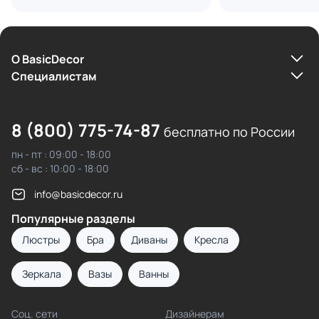
О BasicDecor
Cпециалистам
8 (800) 775-74-87
бесплатно по России
пн - пт : 09:00 - 18:00
сб - вс : 10:00 - 18:00
info@basicdecor.ru
Популярные разделы
Люстры
Бра
Диваны
Кресла
Зеркала
Вазы
Ванны
Соц. сети
Дизайнерам