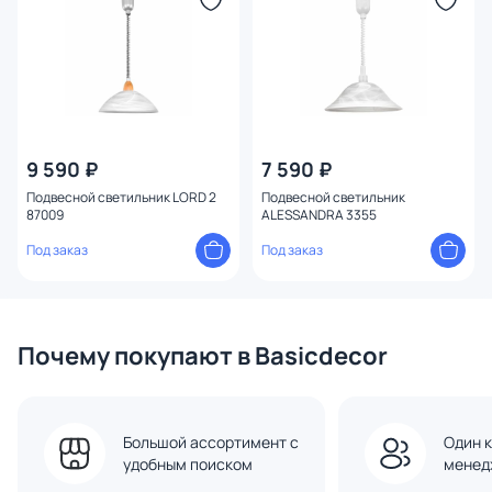
Тип помещения
плафон
5
Конструкция
1
9 590 ₽
7 590 ₽
Подвесной светильник LORD 2
Подвесной светильник
87009
ALESSANDRA 3355
Под заказ
Под заказ
Почему покупают в Basicdecor
Большой ассортимент с
Один к
удобным поиском
менед