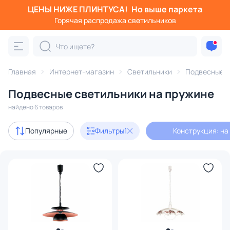
ЦЕНЫ НИЖЕ ПЛИНТУСА!
Но выше паркета
Фильтры
Горячая распродажа светильников
Конструкция: на пружине
Категория:
Подвесные светильники
Главная
Интернет-магазин
Светильники
Подвесные с
Подвесные светильники на пружине
шары
подвесы
одиночные
светодиодные
ли
найдено 6 товаров
Дизайнерский свет
2
Популярные
Фильтры
1
Конструкция: на
В наличии
2
Доставка
Цена
От
До