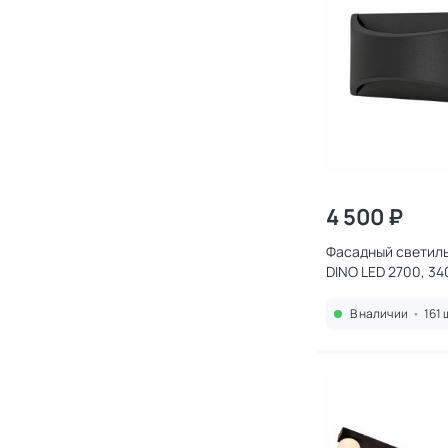
4 500 ₽
Фасадный светиль
DINO LED 2700, 3
A8288AL-1BK черн
В наличии
•
161 