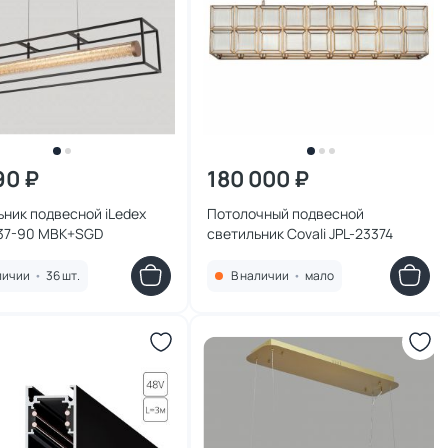
90 ₽
180 000 ₽
ник подвесной iLedex
Потолочный подвесной
737-90 MBK+SGD
светильник Covali JPL-23374
личии
•
36 шт.
В наличии
•
мало