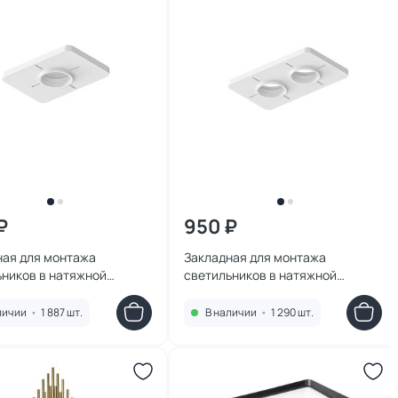
₽
950 ₽
ная для монтажа
Закладная для монтажа
ьников в натяжной
светильников в натяжной
 Arte Lamp DUCRE-
потолок Arte Lamp DUCRE-
ORIES A709001 белая
ACCESSORIES A709002 белая
личии
•
1 887 шт.
В наличии
•
1 290 шт.