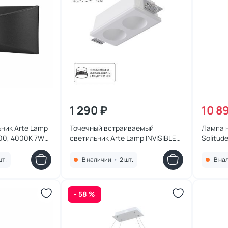
1 290 ₽
10 8
ник Arte Lamp
Точечный встраиваемый
Лампа н
400, 4000K 7W
светильник Arte Lamp INVISIBLE
Solitu
ый
GU10 35W A9286PL-2WH белый
шт.
В наличии
•
2 шт.
В на
- 58 %