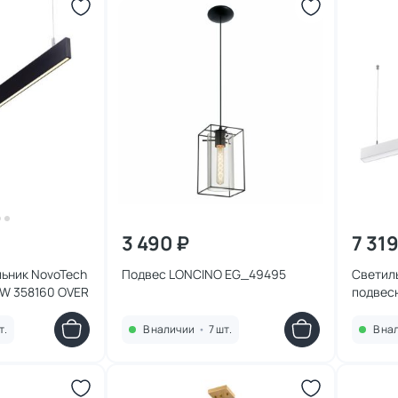
3 490 ₽
7 319
ьник NovoTech
Подвес LONCINO EG_49495
Светил
0W 358160 OVER
подвес
NovoTec
358867
т.
В наличии
•
7 шт.
В на