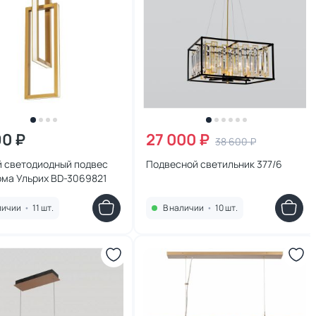
90 ₽
27 000 ₽
38 600 ₽
й светодиодный подвес
Подвесной светильник 377/6
ома Ульрих BD-3069821
личии
•
11 шт.
В наличии
•
10 шт.