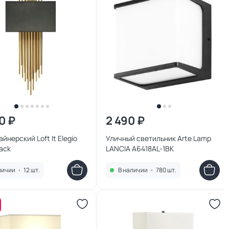
0 ₽
2 490 ₽
айнерский Loft It Elegio
Уличный светильник Arte Lamp
lack
LANCIA A6418AL-1BK
личии
•
12 шт.
В наличии
•
780 шт.