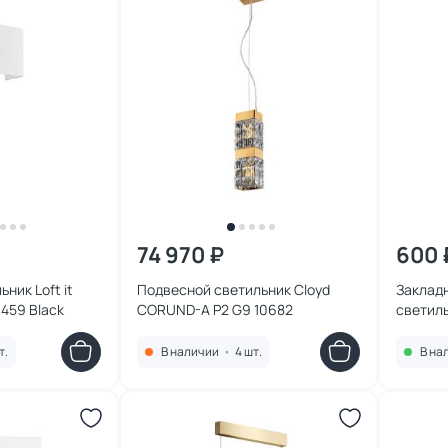
74 970 ₽
600 
ник Loft it
Подвесной светильник Cloyd
Заклад
459 Black
CORUND-A P2 G9 10682
светил
потолок
ACCESS
т.
В наличии
•
4 шт.
В на