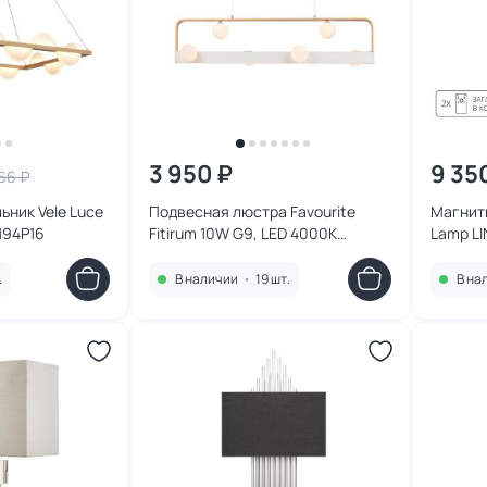
3 950 ₽
9 35
66 ₽
ьник Vele Luce
Подвесная люстра Favourite
Магнит
194P16
Fitirum 10W G9, LED 4000К
Lamp L
(белый) 4073-6P
A4603
.
В наличии
•
19 шт.
В на