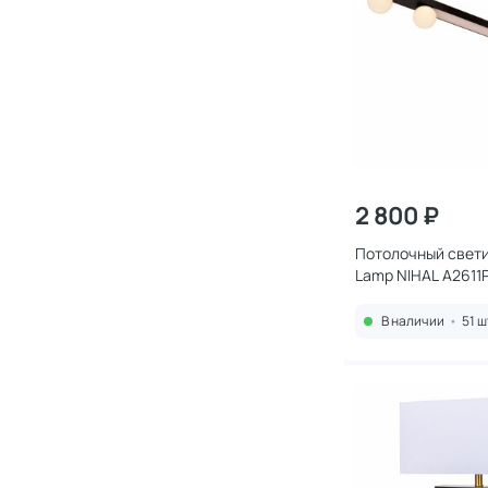
2 800 ₽
Потолочный свети
Lamp NIHAL A2611
В наличии
•
51 ш