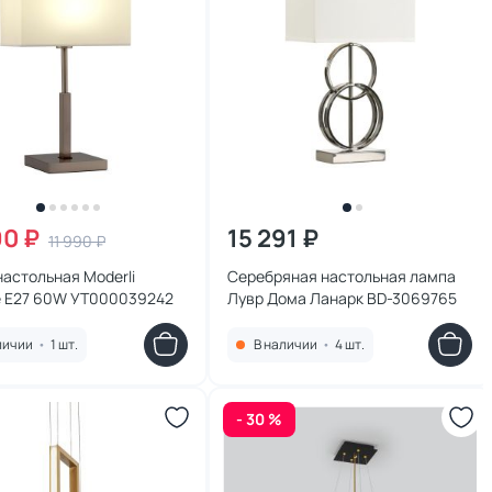
90 ₽
15 291 ₽
11 990 ₽
астольная Moderli
Серебряная настольная лампа
de E27 60W УТ000039242
Лувр Дома Ланарк BD-3069765
личии
•
1 шт.
В наличии
•
4 шт.
- 30 %