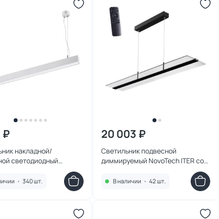
 ₽
20 003 ₽
ьник накладной/
Светильник подвесной
ной светодиодный
диммируемый NovoTech ITER со
h ITER LED 4000K 30W
сменой цветовой температуры
 OVER
LED 3000~6000К 50W 358992
личии
•
340 шт.
В наличии
•
42 шт.
OVER