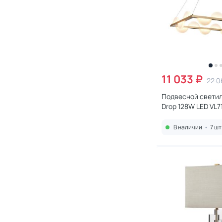
11 033 ₽
22 0
Подвесной светил
Drop 128W LED VL7
В наличии
•
7 шт