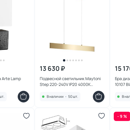
13 630 ₽
15 17
 Arte Lamp
Подвесной светильник Maytoni
Бра диз
Step 220-240V IP20 4000K
10107 B
P010PL-L23G4K
шт.
В наличии
•
50 шт.
В на
- 9 %