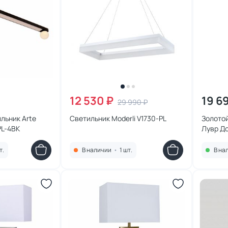
12 530 ₽
19 6
29 990 ₽
льник Arte
Светильник Moderli V1730-PL
Золото
PL-4BK
Лувр Д
т.
В наличии
•
1 шт.
В на