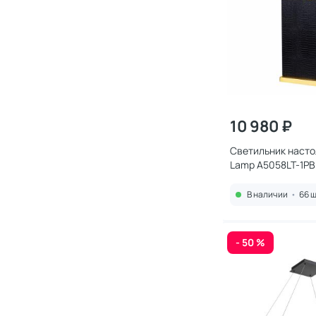
10 980 ₽
Светильник насто
Lamp A5058LT-1PB
В наличии
•
66 ш
- 50 %