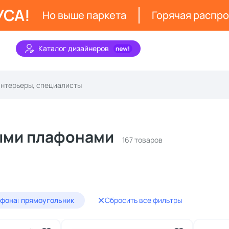
УСА!
Но выше паркета
Горячая распр
Каталог дизайнеров
ыми плафонами
167 товаров
фона: прямоугольник
Сбросить все фильтры