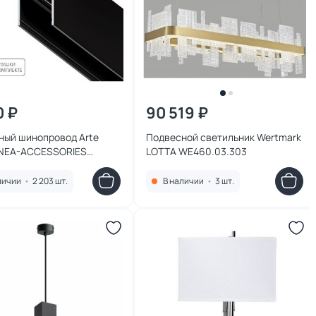
0 ₽
90 519 ₽
ный шинопровод Arte
Подвесной светильник Wertmark
INEA-ACCESSORIES
LOTTA WE460.03.303
06
личии
•
2 203 шт.
В наличии
•
3 шт.