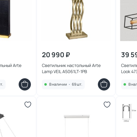
20 990 ₽
39 5
льный Arte
Светильник настольный Arte
Светиль
Lamp VEIL A5061LT-1PB
Look 4
т.
В наличии
•
69 шт.
В на