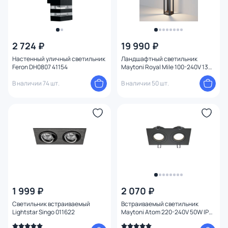
2 724 ₽
19 990 ₽
Настенный уличный светильник
Ландшафтный светильник
Feron DH0807 41154
Maytoni Royal Mile 100-240V 13W
IP65 3000K 0,8 м O019FL-L12GR3K
В наличии 74 шт.
В наличии 50 шт.
1 999 ₽
2 070 ₽
Светильник встраиваемый
Встраиваемый светильник
Lightstar Singo 011622
Maytoni Atom 220-240V 50W IP20
DL024-2-02B