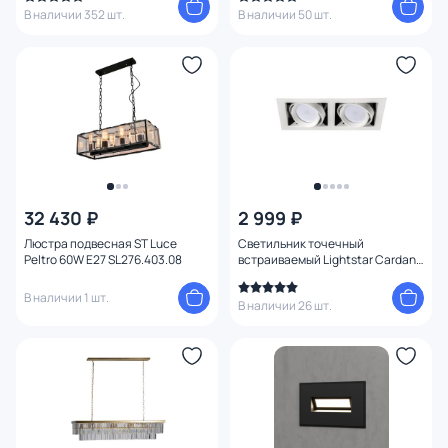
В наличии 352 шт.
В наличии 50 шт.
32 430 ₽
2 999 ₽
Люстра подвесная ST Luce
Светильник точечный
Peltro 60W E27 SL276.403.08
встраиваемый Lightstar Cardano
214020 белый
В наличии 1 шт.
В наличии 26 шт.