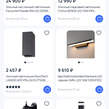
24 900 ₽
12 990 ₽
Уличный настенный светильник
Уличный парковый светильник
Favourite Powder 8W LED 3000K
Citilux GENOX LED 15W IP65
IP65 4825-2W черный
CLU13B черный
В наличии 25 шт.
В наличии 85 шт.
2 457 ₽
9 610 ₽
Уличный светильник NovoTech
Бра Elektrostandard Sankara LED
LANDSCAPE IP54 GU10 2*50W
черная (MRL LED 16W 1009 IP20)
370600 STREET
В наличии 37 шт.
В наличии 1 240 шт.