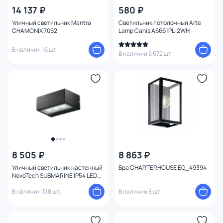
14 137 ₽
580 ₽
Уличный светильник Mantra
Светильник потолочный Arte
CHAMONIX 7062
Lamp Сanis A6661PL-2WH
В наличии 16 шт.
В наличии 5 572 шт.
8 505 ₽
8 863 ₽
Уличный светильник настенный
Бра CHARTERHOUSE EG_49394
NovoTech SUBMARINE IP54 LED
4000К 6W 357228 STREET
В наличии 318 шт.
В наличии 8 шт.