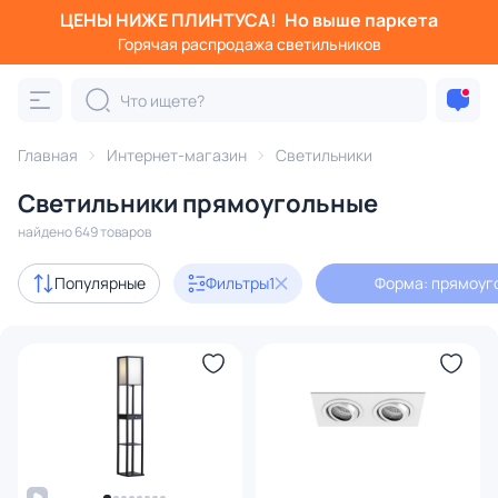
ЦЕНЫ НИЖЕ ПЛИНТУСА!
Но выше паркета
Фильтры
Горячая распродажа светильников
Форма: прямоугольная
Категория:
Все светильники
Главная
Интернет-магазин
Светильники
Люстры
Подвесные светильники
Потолочные светил
Светильники прямоугольные
найдено 649 товаров
Акции
80
Популярные
Фильтры
1
Форма: прямоуг
с 3D-моделями
99
В наличии
516
Доставка
Бренд