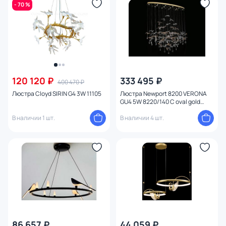
- 70 %
Функции
Конструкция
Мощность ламп
120 120 ₽
333 495 ₽
400 470 ₽
Люстра Cloyd SIRIN G4 3W 11105
Люстра Newport 8200 VERONA
GU4 5W 8220/140 С oval gold
polished
В наличии 1 шт.
В наличии 4 шт.
86 657 ₽
44 059 ₽