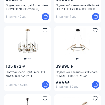
Подвесная люстра Mizi`en View
Подвесной светильник Wertmark
100W LED 3000К (теплый)
LETIZIA LED 3000-4000-6000К
MZ46505-900
(теплый, белый, холодный)
В наличии 2 шт.
WE466.04.303
В наличии 7 шт.
105 872 ₽
39 990 ₽
Люстра Odeon Light LARK LED
Подвесной светильник Divinare
30W 4000K 5431/30L
SUMMER 1188/06 LM-42
В наличии 33 шт.
В наличии 39 шт.