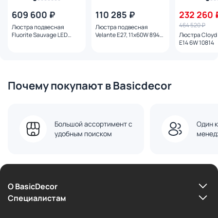
609 600 ₽
110 285 ₽
232 260 
464 520 ₽
Люстра подвесная
Люстра подвесная
Fluorite Sauvage LED
Velante E27, 11x60W 894-
Люстра Cloy
теплый свет (2700K)
803-11
E14 6W 10814
FL1099-24P золото
Почему покупают в Basicdecor
Большой ассортимент с
Один к
удобным поиском
менед
О BasicDecor
Cпециалистам