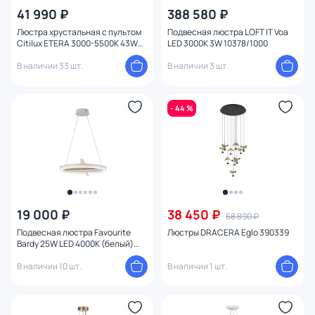
41 990 ₽
388 580 ₽
Люстра хрустальная с пультом
Подвесная люстра LOFT IT Voa
Citilux ETERA 3000-5500К 43W
LED 3000K 3W 10378/1000
CL322060
В наличии 33 шт.
В наличии 3 шт.
- 44 %
19 000 ₽
38 450 ₽
68 890 ₽
Подвесная люстра Favourite
Люстры DRACERA Eglo 390339
Bardy 25W LED 4000К (белый)
4653-1P
В наличии 10 шт.
В наличии 1 шт.