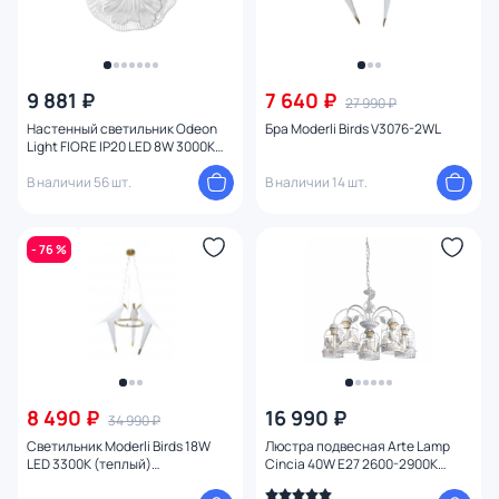
9 881 ₽
7 640 ₽
27 990 ₽
Настенный светильник Odeon
Бра Moderli Birds V3076-2WL
Light FIORE IP20 LED 8W 3000K
220V 6614/8WL
В наличии 56 шт.
В наличии 14 шт.
- 76 %
8 490 ₽
16 990 ₽
34 990 ₽
Светильник Moderli Birds 18W
Люстра подвесная Arte Lamp
LED 3300К (теплый)
Cincia 40W E27 2600-2900К
УТ000024012
(теплый) A5090LM-5WG