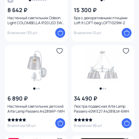
8 642 ₽
15 300 ₽
Цвет
Настенный светильник Odeon
Бра с декоративными птицами
Light COLOMBELLA IP20 LED 3W
Loft It LOFT-beg LOFT1029W-2
Стиль
122Лм 3000K 4310/3WL
В наличии 135 шт.
В наличии 10 шт.
Страна
Материал
Вид лампы
Тип помещения
6 890 ₽
34 490 ₽
Форма
Настенный светильник детский
Люстра подвесная Arte Lamp
Arte Lamp Passero A4289AP-1WH
Passero 40W E27 A4289LM-6WH
Форма плафона
В наличии 58 шт.
В наличии 96 шт.
Оформление
1