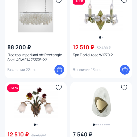
- 61 %
88 200 ₽
12 510 ₽
32 480 ₽
Люстра ImperiumLoft Rectangle
Бра Fiori di rose W1770.2
Shell 40W E14 75535-22
В наличии 22 шт.
В наличии 13 шт.
- 61 %
12 510 ₽
7 540 ₽
32 480 ₽