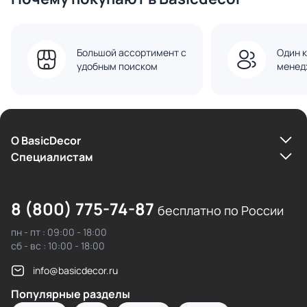
Большой ассортимент с
Один к
удобным поиском
менед
О BasicDecor
Cпециалистам
8 (800) 775-74-87
бесплатно по России
пн - пт : 09:00 - 18:00
сб - вс : 10:00 - 18:00
info@basicdecor.ru
Популярные разделы