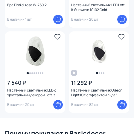
Бра Fiori di rose W1760.2
Настенный светильник LED Loft
It Sunwave 10102 Gold
В наличии 1 шт.
В наличии 20 шт.
7 540 ₽
11 292 ₽
Настенный светильник LED с
Настенный светильник Odeon
хрустальным декором Loft It
Light ICY с эффектом льда/
Sunwave 10102 Black
черный IP20 LED 6W 205Лм
В наличии 20 шт.
3000K 4313/9WL
В наличии 82 шт.
Почему покупают в Basicdecor