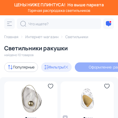
ЦЕНЫ НИЖЕ ПЛИНТУСА!
Но выше паркета
Фильтры
Горячая распродажа светильников
Оформление: ракушки
Категория:
Все светильники
Главная
Интернет-магазин
Светильники
Люстры
Подвесные светильники
Потолочные светил
Светильники ракушки
найдено 10 товаров
Акции
2
Популярные
Фильтры
1
Оформление: ра
В наличии
10
Бренд
Цвет
Стиль