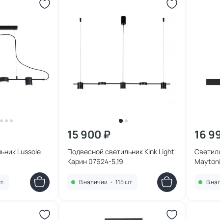
15 900 ₽
16 9
ьник Lussole
Подвесной светильник Kink Light
Светил
Карин 07624-5,19
Maytoni
т.
В наличии
•
115 шт.
В на