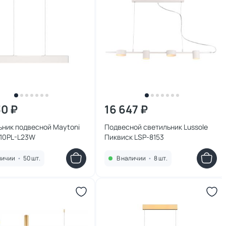
30 ₽
16 647 ₽
ьник подвесной Maytoni
Подвесной светильник Lussole
010PL-L23W
Пиквиск LSP-8153
личии
•
50 шт.
В наличии
•
8 шт.