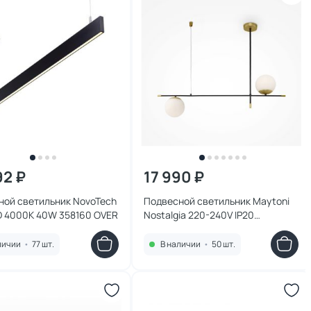
92 ₽
17 990 ₽
ной светильник NovoTech
Подвесной светильник Maytoni
D 4000K 40W 358160 OVER
Nostalgia 220-240V IP20
MOD048PL-02G
личии
•
77 шт.
В наличии
•
50 шт.