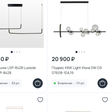
60 ₽
20 900 ₽
ник LSP-8428 Lussole
Подвес KINK Light Иона 5W G9
SP-8428
07608-10A,19
личии
•
33 шт.
В наличии
•
111 шт.