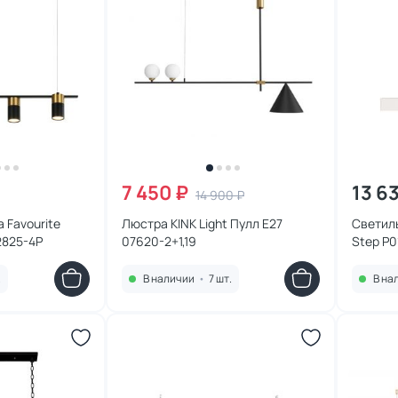
7 450 ₽
13 6
14 900 ₽
 Favourite
Люстра KINK Light Пулл E27
Светил
2825-4P
07620-2+1,19
Step P
.
В наличии
•
7 шт.
В на