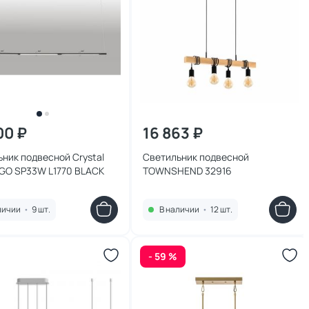
00 ₽
16 863 ₽
ник подвесной Crystal
Светильник подвесной
RGO SP33W L1770 BLACK
TOWNSHEND 32916
личии
•
9 шт.
В наличии
•
12 шт.
- 59 %