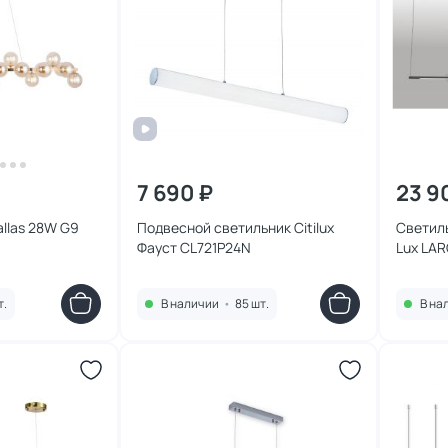
7 690 ₽
23 9
allas 28W G9
Подвесной светильник Citilux
Светиль
Фауст CL721P24N
Lux LA
т.
В наличии
•
85 шт.
В на