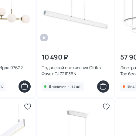
10 490 ₽
57 9
 Ирда 07622-
Подвесной светильник Citilux
Люстра 
Фауст CL721P36N
Тор бел
08204,
т.
В наличии
•
85 шт.
В на