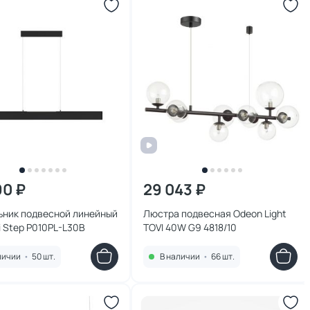
90 ₽
29 043 ₽
ьник подвесной линейный
Люстра подвесная Odeon Light
 Step P010PL-L30B
TOVI 40W G9 4818/10
личии
•
50 шт.
В наличии
•
66 шт.