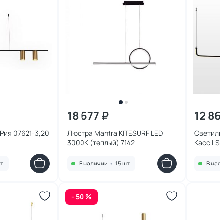
18 677 ₽
12 8
 Рия 07621-3,20
Люстра Mantra KITESURF LED
Светиль
3000К (теплый) 7142
Касс L
т.
В наличии
•
15 шт.
В на
- 50 %