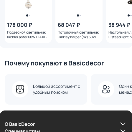
178 000 ₽
68 047 ₽
38 944 ₽
Подвесной светильник
Потолочный светильник
Настольная 
Kichler aster 60W E14 KL-
Hinkley harper (hk) 60W
Elstead lighti
ASTER-P-PN
E27 IP20 HK-HARPER-
60W E27 PV-E
SFM-HB
Почему покупают в Basicdecor
Большой ассортимент с
Один к
удобным поиском
менед
О BasicDecor
Cпециалистам