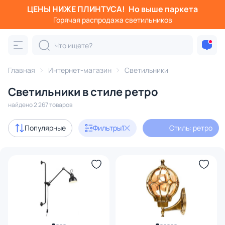
ЦЕНЫ НИЖЕ ПЛИНТУСА!
Но выше паркета
Фильтры
Горячая распродажа светильников
Стиль: ретро
Категория:
Все светильники
Главная
Интернет-магазин
Светильники
Люстры
Подвесные светильники
Потолочные светил
Светильники в стиле ретро
найдено 2 267 товаров
Акции
102
Популярные
Фильтры
1
Стиль: ретро
с 3D-моделями
175
В наличии
1343
Доставка
Бренд