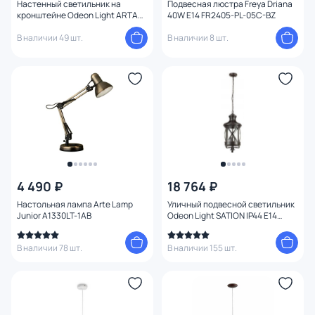
Настенный светильник на
Подвесная люстра Freya Driana
кронштейне Odeon Light ARTA
40W E14 FR2405-PL-05C-BZ
4125/1WD
В наличии 49 шт.
В наличии 8 шт.
4 490 ₽
18 764 ₽
Настольная лампа Arte Lamp
Уличный подвесной светильник
Junior A1330LT-1AB
Odeon Light SATION IP44 E14
3*60W 220V 0,62 м 4045/3
В наличии 78 шт.
В наличии 155 шт.