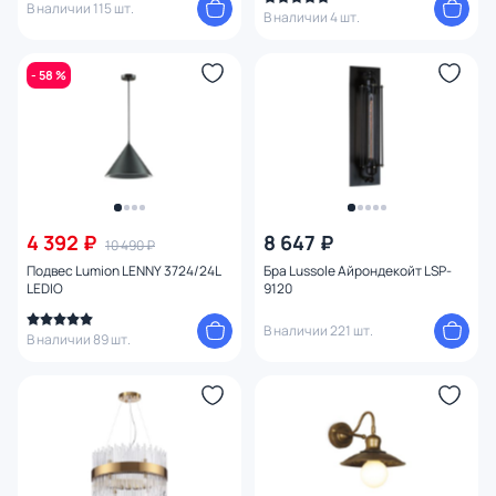
В наличии 115 шт.
В наличии 4 шт.
- 58 %
4 392 ₽
8 647 ₽
10 490 ₽
Подвес Lumion LENNY 3724/24L
Бра Lussole Айрондекойт LSP-
LEDIO
9120
В наличии 221 шт.
В наличии 89 шт.