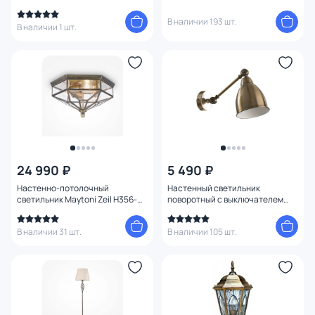
Arte Lamp Braccio A2054AP-1BK
В наличии 193 шт.
В наличии 1 шт.
24 990 ₽
5 490 ₽
Настенно-потолочный
Настенный светильник
светильник Maytoni Zeil H356-
поворотный с выключателем
CL-03-BZ
Arte Lamp Braccio A2054AP-1AB
В наличии 31 шт.
В наличии 105 шт.