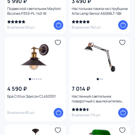
5 990 ₽
3 490 ₽
Подвесной светильник Maytoni
Настольная лампа на струбцине
Bicones P359-PL-140-W
Arte Lamp Senior A6068LT-1BK
В наличии 50 шт.
В наличии 762 шт.
4 590 ₽
7 014 ₽
Бра Citilux Эдисон CL450301
Настенный светильник
поворотный с выключателем
Odeon Light KAPAL 3318/1W
В наличии 85 шт.
В наличии 170 шт.