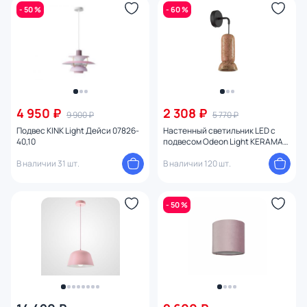
- 50 %
- 60 %
4 950 ₽
2 308 ₽
9 900 ₽
5 770 ₽
Подвес KINK Light Дейси 07826-
Настенный светильник LED с
40,10
подвесом Odeon Light KERAMA
5054/1WC
В наличии 31 шт.
В наличии 120 шт.
- 50 %