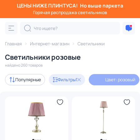
ЦЕНЫ НИЖЕ ПЛИНТУСА!
Но выше паркета
Фильтры
Горячая распродажа светильников
Цвет: розовый
Категория:
Все светильники
Главная
Интернет-магазин
Светильники
Люстры
Подвесные светильники
Потолочные светил
Светильники розовые
найдено 260 товаров
Акции
31
Популярные
Фильтры
1
Цвет: розовый
с 3D-моделями
11
В наличии
212
Доставка
Бренд