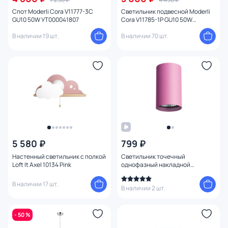
Спот Moderli Cora V11777-3C
Светильник подвесной Moderli
GU10 50W УТ000041807
Cora V11785-1P GU10 50W
УТ000041815
В наличии 19 шт.
В наличии 70 шт.
5 580 ₽
799 ₽
Настенный светильник с полкой
Светильник точечный
Loft It Axel 10134 Pink
однофазный накладной
Lightstar Rullo HP16 214432
розовый
В наличии 17 шт.
В наличии 2 шт.
- 50 %