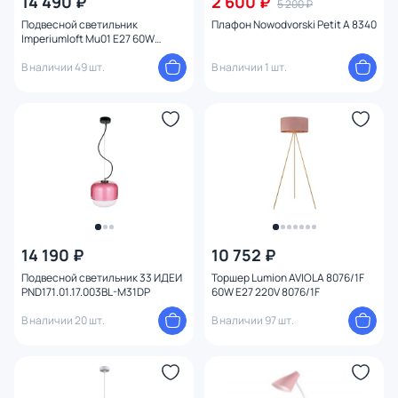
14 490 ₽
2 600 ₽
5 200 ₽
Подвесной светильник
Плафон Nowodvorski Petit A 8340
Imperiumloft Mu01 E27 60W
184487-26
В наличии 49 шт.
В наличии 1 шт.
14 190 ₽
10 752 ₽
Подвесной светильник 33 ИДЕИ
Торшер Lumion AVIOLA 8076/1F
PND171.01.17.003BL-M31DP
60W E27 220V 8076/1F
В наличии 20 шт.
В наличии 97 шт.