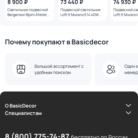
8 900 ₽
73 440 ₽
74 930 ₽
Светильник подвесной
Подвесной светильник
Подвесной св
Bergenson Bjorn Atelier
Loft It Murano E14 40W
Loft It Murano
E27 5W D16х40 см BD-
10580/1000R Clear pink
10580/600 Pin
3284711 пряная осень
Почему покупают в Basicdecor
Большой ассортимент с
Один к
удобным поиском
менед
О BasicDecor
Cпециалистам
8 (800) 775-74-87
бесплатно по России