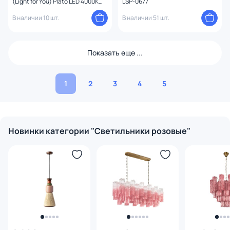
(Light for You) Plato LED 4000K
LSP-0677
10119 Pink
В наличии 10 шт.
В наличии 51 шт.
Показать еще ...
1
2
3
4
5
Новинки категории "Светильники розовые"