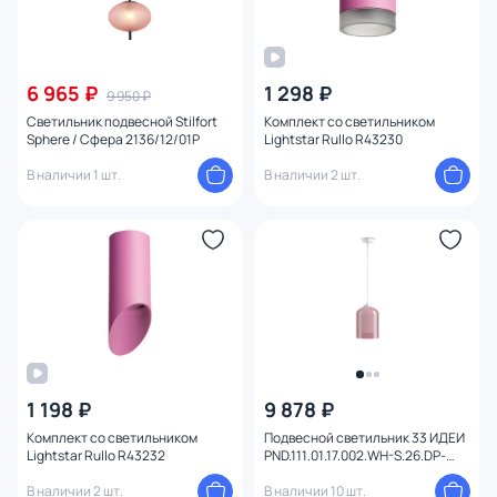
6 965 ₽
1 298 ₽
9 950 ₽
Светильник подвесной Stilfort
Комплект со светильником
Sphere / Сфера 2136/12/01P
Lightstar Rullo R43230
В наличии 1 шт.
В наличии 2 шт.
1 198 ₽
9 878 ₽
Комплект со светильником
Подвесной светильник 33 ИДЕИ
Lightstar Rullo R43232
PND.111.01.17.002.WH-S.26.DP-
S.27.WH
В наличии 2 шт.
В наличии 10 шт.