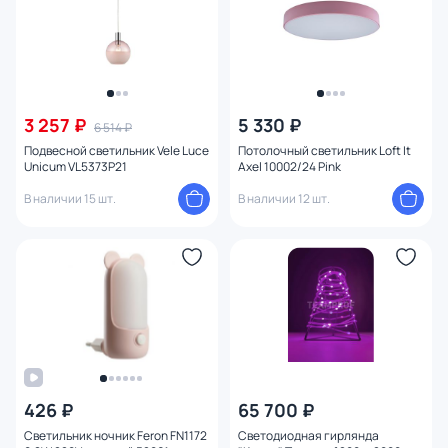
3 257 ₽
5 330 ₽
6 514 ₽
Подвесной светильник Vele Luce
Потолочный светильник Loft It
Unicum VL5373P21
Axel 10002/24 Pink
В наличии 15 шт.
В наличии 12 шт.
426 ₽
65 700 ₽
Светильник ночник Feron FN1172
Светодиодная гирлянда