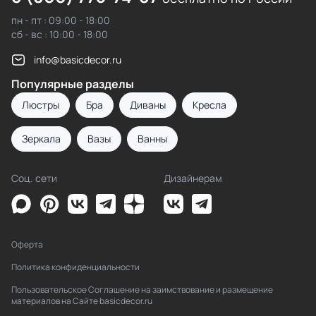
пн - пт : 09:00 - 18:00
сб - вс : 10:00 - 18:00
info@basicdecor.ru
Популярные разделы
Люстры
Бра
Диваны
Кресла
Зеркала
Вазы
Ванны
Соц. сети
Дизайнерам
Оферта
Политика конфиденциальности
Пользовательское Соглашение на заимствование и размещение
материалов на Сайте basicdecor.ru