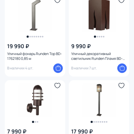
Длина (мм)
Глубина (мм)
Количество ламп
19 990 ₽
9 990 ₽
Вид лампы
Уличный фонарь Runden Тор BD-
Уличный декоративный
1762180 0,85 м
светильник Runden Пламя BD-
1762173
Цоколь
В наличии 4 шт.
В наличии 7 шт.
Форма
Оформление
Степень пыле-влагозащиты
Мощность ламп
7 990 ₽
17 990 ₽