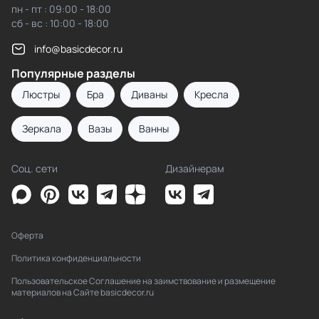
пн - пт : 09:00 - 18:00
сб - вс : 10:00 - 18:00
info@basicdecor.ru
Популярные разделы
Люстры
Бра
Диваны
Кресла
Зеркала
Вазы
Ванны
Соц. сети
Дизайнерам
Оферта
Политика конфиденциальности
Пользовательское Соглашение на заимствование и размещение
материалов на Сайте basicdecor.ru