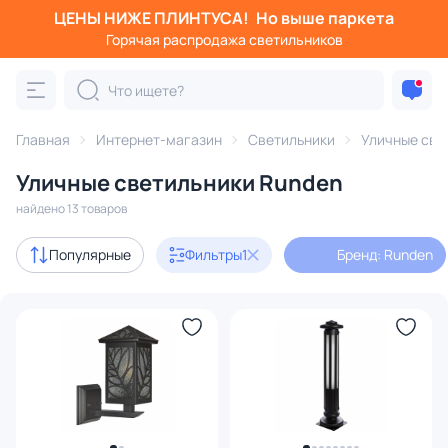
ЦЕНЫ НИЖЕ ПЛИНТУСА!
Но выше паркета
Фильтры
Горячая распродажа светильников
Бренд: Runden
Категория:
Уличные светильники
Главная
Интернет-магазин
Светильники
Уличные све
Уличные светильники Runden
настенные
светодиодные
на солнечных батареях
найдено 13 товаров
с 3D-моделями
7
Популярные
Фильтры
1
Бренд: Runden
В наличии
13
Цена
От
До