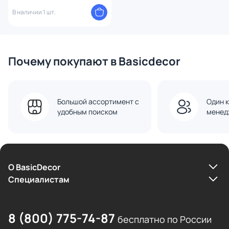
В наличии 1 шт.
Почему покупают в Basicdecor
Большой ассортимент с
Один к
удобным поиском
менед
О BasicDecor
Cпециалистам
8 (800) 775-74-87
бесплатно по России