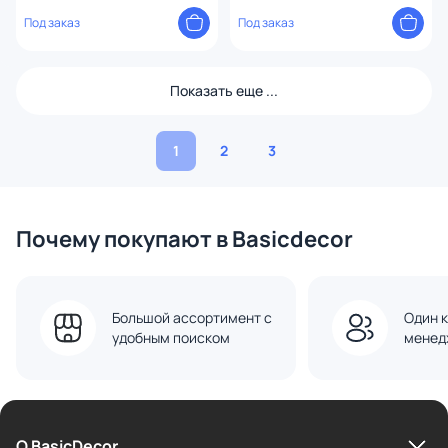
Под заказ
Под заказ
Показать еще ...
1
2
3
Почему покупают в Basicdecor
Большой ассортимент с
Один к
удобным поиском
менед
О BasicDecor