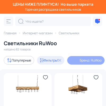
ЦЕНЫ НИЖЕ ПЛИНТУСА!
Но выше паркета
Фильтры
Горячая распродажа светильников
Бренд: RuWoo
Категория:
Все светильники
Главная
Интернет-магазин
Светильники
Люстры
Подвесные светильники
Потолочные светил
Светильники RuWoo
найдено 82 товаров
Бренд
1
Популярные
Фильтры
1
Бренд: RuWoo
Серия
Цвет
Стиль
Вид лампы