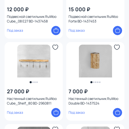
12 000 ₽
15 000 ₽
Форма
Подвесной светильник RuWoo
Подвесной светильник RuWoo
Cube_08 E27 BD-1437458
Forte BD-1437453
Форма плафона
Под заказ
Под заказ
Оформление
Конструкция
27 000 ₽
7 000 ₽
Настенный светильник RuWoo
Настенный светильник RuWoo
Cube_Shelf_80 BD-2960811
Double BD-1437524
Под заказ
Под заказ