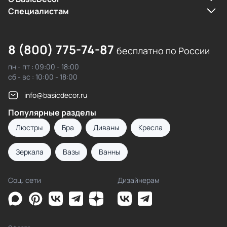
Cпециалистам
8 (800) 775-74-87
бесплатно по России
пн - пт : 09:00 - 18:00
сб - вс : 10:00 - 18:00
info@basicdecor.ru
Популярные разделы
Люстры
Бра
Диваны
Кресла
Зеркала
Вазы
Ванны
Соц. сети
Дизайнерам