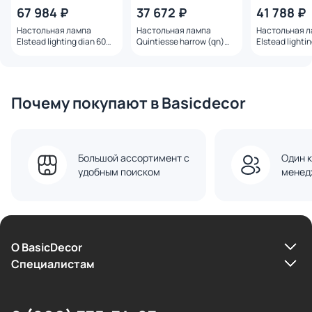
67 984 ₽
37 672 ₽
41 788 ₽
Настольная лампа
Настольная лампа
Настольная 
Elstead lighting dian 60W
Quintiesse harrow (qn)
Elstead lighti
E27 DL-DIAN-TL
60W E27 QN-HARROW-TL
(el) 60W E27 
SIL
Почему покупают в Basicdecor
Большой ассортимент с
Один к
удобным поиском
менед
О BasicDecor
Cпециалистам