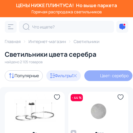
ЦЕНЫ НИЖЕ ПЛИНТУСА!
Но выше паркета
Фильтры
Горячая распродажа светильников
Цвет: серебро
Категория:
Все светильники
Главная
Интернет-магазин
Светильники
Люстры
Подвесные светильники
Потолочные светил
Светильники цвета серебра
найдено 2 105 товаров
Акции
103
Популярные
Фильтры
1
Цвет: серебро
с 3D-моделями
97
- 44 %
В наличии
1648
Доставка
Бренд