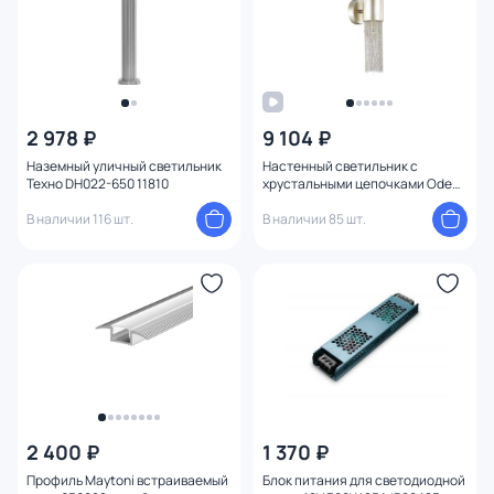
2 978 ₽
9 104 ₽
Наземный уличный светильник
Настенный светильник с
Техно DH022-650 11810
хрустальными цепочками Odeon
Light PERLA 4631/2W
В наличии 116 шт.
В наличии 85 шт.
2 400 ₽
1 370 ₽
Профиль Maytoni встраиваемый
Блок питания для светодиодной