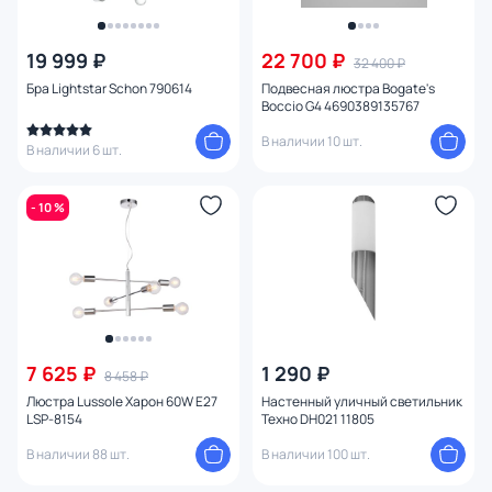
19 999 ₽
22 700 ₽
32 400 ₽
Бра Lightstar Schon 790614
Подвесная люстра Bogate's
Boccio G4 4690389135767
В наличии 10 шт.
В наличии 6 шт.
- 10 %
7 625 ₽
1 290 ₽
8 458 ₽
Люстра Lussole Харон 60W E27
Настенный уличный светильник
LSP-8154
Техно DH021 11805
В наличии 88 шт.
В наличии 100 шт.