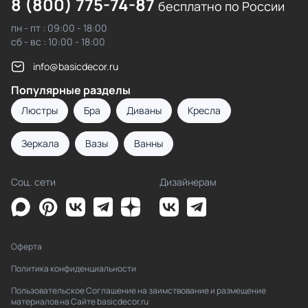
8 (800) 775-74-87
бесплатно по России
пн - пт : 09:00 - 18:00
сб - вс : 10:00 - 18:00
info@basicdecor.ru
Популярные разделы
Люстры
Бра
Диваны
Кресла
Зеркала
Вазы
Ванны
Соц. сети
Дизайнерам
Оферта
Политика конфиденциальности
Пользовательское Соглашение на заимствование и размещение
материалов на Сайте basicdecor.ru