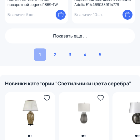
поворотный Legend 1869-1W
Adelia E14 4690389114779
В наличии 5 шт.
В наличии 10 шт.
Показать еще ...
1
2
3
4
5
Новинки категории "Светильники цвета серебра"