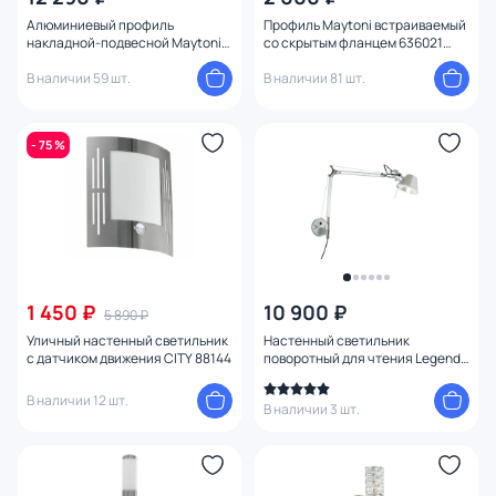
Алюминиевый профиль
Профиль Maytoni встраиваемый
накладной-подвесной Maytoni
со скрытым фланцем 636021
50X70 2м 633016 серебро
серебро
В наличии 59 шт.
В наличии 81 шт.
- 75 %
1 450 ₽
10 900 ₽
5 890 ₽
Уличный настенный светильник
Настенный светильник
с датчиком движения CITY 88144
поворотный для чтения Legend
1870-1W
В наличии 12 шт.
В наличии 3 шт.