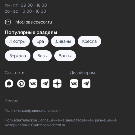
пн - пт : 09:00 - 18:00
сб - вс : 10:00 - 18:00
info@basicdecor.ru
Популярные разделы
Люстры
Бра
Диваны
Кресла
Зеркала
Вазы
Ванны
Соц. сети
Дизайнерам
Оферта
Политика конфиденциальности
Пользовательское Соглашение на заимствование и размещение
материалов на Сайте basicdecor.ru