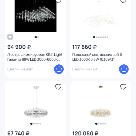
94 900 ₽
117 660 ₽
Люстра диммируемая KINK Light
Подвесной светильник Loft It
Галанта 68W LED 3000-6000К
LED 3000K 0.5W 10309/31
(теплый, белый, холодный)
07887-A,02(21)
В наличии 9 шт.
В наличии 7 шт.
67 740 ₽
120 050 ₽