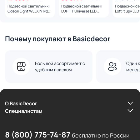
Подвесной светильник
Подвесной светильник
Подвесной св
Odeon Light WELKIN IP20
LOFT IT Universe LED
Loft It Spy LE
LED 3000K 220V 7057/45L
3000K 10257/920
10258/1200
Почему покупают в Basicdecor
Большой ассортимент с
Один к
удобным поиском
менед
О BasicDecor
Cпециалистам
8 (800) 775-74-87
бесплатно по России