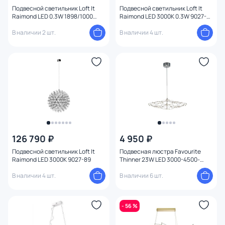
Подвесной светильник Loft It
Подвесной светильник Loft It
Raimond LED 0.3W 1898/1000
Raimond LED 3000K 0.3W 9027-75
Chrome
Gold
В наличии 2 шт.
В наличии 4 шт.
126 790 ₽
4 950 ₽
Подвесной светильник Loft It
Подвесная люстра Favourite
Raimond LED 3000К 9027-89
Thinner 23W LED 3000-4500-
6000К (теплый, белый,
В наличии 4 шт.
холодный) 4305-6P
В наличии 6 шт.
- 56 %