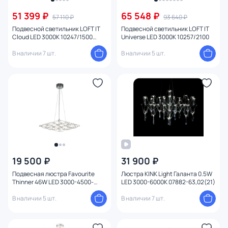
51 399 ₽
65 548 ₽
57 110 ₽
93 640 ₽
Подвесной светильник LOFT IT
Подвесной светильник LOFT IT
Cloud LED 3000K 10247/1500
Universe LED 3000K 10257/2100
White
В наличии 7 шт.
В наличии 5 шт.
19 500 ₽
31 900 ₽
Подвесная люстра Favourite
Люстра KINK Light Галанта 0.5W
Thinner 46W LED 3000-4500-
LED 3000-6000К 07882-63,02(21)
6000К (теплый, белый,
холодный) 4305-8P
В наличии 5 шт.
В наличии 7 шт.