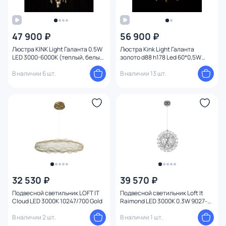
47 900 ₽
56 900 ₽
Люстра KINK Light Галанта 0.5W
Люстра Kink Light Галанта
LED 3000-6000К (теплый, белый,
золото d88 h178 Led 60*0,5W
холодный) 07881-80,33(21)
(3000-6000K) 07889-80,33(21)
В наличии 6 шт.
В наличии 13 шт.
32 530 ₽
39 570 ₽
Подвесной светильник LOFT IT
Подвесной светильник Loft It
Cloud LED 3000K 10247/700 Gold
Raimond LED 3000K 0.3W 9027-
43
В наличии 2 шт.
В наличии 1 шт.