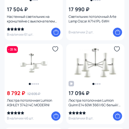
17 504 ₽
17 990 ₽
Цвет
Настенный светильник на
Светильник потолочный Arte
кронштейне с выключателем
Lamp Oscar A7141PL-5WH
Стиль
Odeon Light ARTA 4125/1WA
В наличии 2 шт.
В наличии 61 шт.
Страна
- 31 %
Материал
Вид лампы
Тип помещения
8 792 ₽
17 094 ₽
12 695 ₽
Форма
Люстра потолочная Lumion
Люстра потолочная Lumion
ASHLEY 3742/4C MODERNI
Quinn E14 60W 3661/6C белый/
хром
Форма плафона
В наличии 46 шт.
В наличии 8 шт.
Оформление