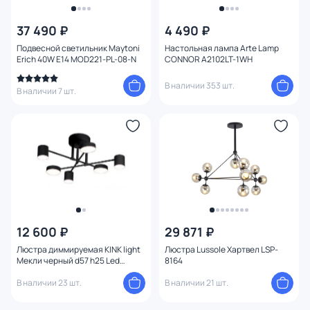
37 490 ₽
4 490 ₽
Подвесной светильник Maytoni
Настольная лампа Arte Lamp
Erich 40W E14 MOD221-PL-08-N
CONNOR A2102LT-1WH
В наличии 353 шт.
В наличии 7 шт.
12 600 ₽
29 871 ₽
Люстра диммируемая KINK light
Люстра Lussole Хартвел LSP-
Мекли черный d57 h25 Led
8164
3*12W+3*16W (4000К) с пультом
В наличии 23 шт.
ДУ 07649-6D,19(4000K)
В наличии 21 шт.