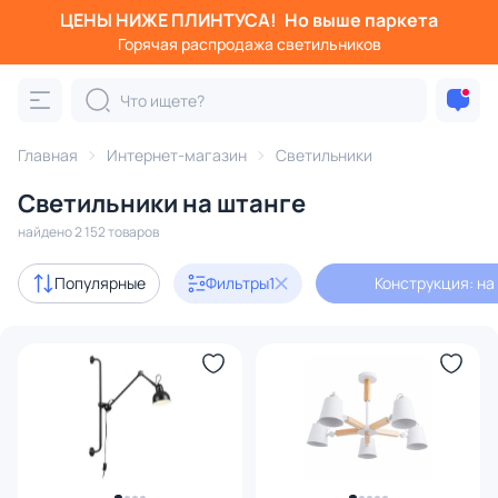
ЦЕНЫ НИЖЕ ПЛИНТУСА!
Но выше паркета
Фильтры
Горячая распродажа светильников
Конструкция: на штанге
Категория:
Все светильники
Главная
Интернет-магазин
Светильники
Люстры
Подвесные светильники
Потолочные светил
Светильники на штанге
найдено 2 152 товаров
Акции
236
Популярные
Фильтры
1
Конструкция: на
с 3D-моделями
236
В наличии
1550
Доставка
Бренд