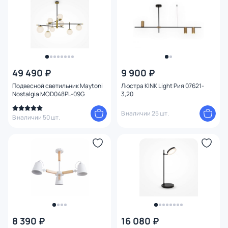
49 490 ₽
9 900 ₽
Подвесной светильник Maytoni
Люстра KINK Light Рия 07621-
Nostalgia MOD048PL-09G
3,20
В наличии 25 шт.
В наличии 50 шт.
8 390 ₽
16 080 ₽