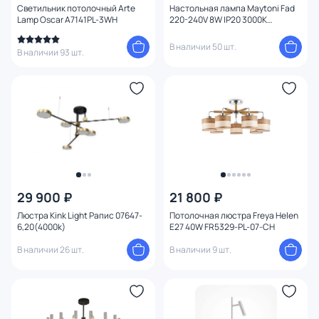
Светильник потолочный Arte
Настольная лампа Maytoni Fad
Lamp Oscar A7141PL-3WH
220-240V 8W IP20 3000K
MOD070TL-L8B3K
В наличии 50 шт.
В наличии 93 шт.
29 900 ₽
21 800 ₽
Люстра Kink Light Рапис 07647-
Потолочная люстра Freya Helen
6,20(4000k)
E27 40W FR5329-PL-07-CH
В наличии 26 шт.
В наличии 9 шт.