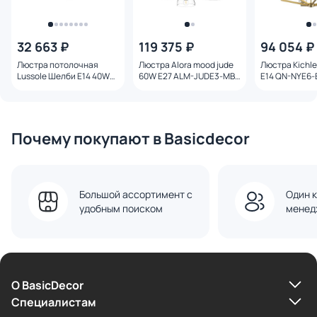
32 663 ₽
119 375 ₽
94 054 ₽
Люстра потолочная
Люстра Alora mood jude
Люстра Kichle
Lussole Шелби E14 40W
60W E27 ALM-JUDE3-MB-
E14 QN-NYE6-
4100K GRLSP-8386
CL
Почему покупают в Basicdecor
Большой ассортимент с
Один к
удобным поиском
менед
О BasicDecor
Cпециалистам