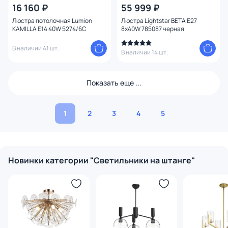
16 160 ₽
55 999 ₽
Люстра потолочная Lumion
Люстра Lightstar BETA E27
KAMILLA E14 40W 5274/6C
8x40W 785087 черная
В наличии 41 шт.
В наличии 14 шт.
Показать еще ...
1
2
3
4
5
Новинки категории "Светильники на штанге"