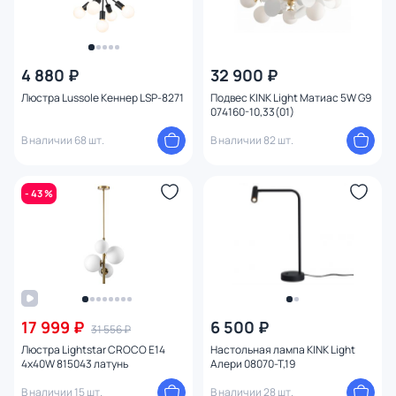
4 880 ₽
32 900 ₽
Люстра Lussole Кеннер LSP-8271
Подвес KINK Light Матиас 5W G9
074160-10,33(01)
В наличии 68 шт.
В наличии 82 шт.
- 43 %
17 999 ₽
6 500 ₽
31 556 ₽
Люстра Lightstar CROCO E14
Настольная лампа KINK Light
4х40W 815043 латунь
Алери 08070-T,19
В наличии 15 шт.
В наличии 28 шт.