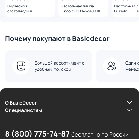
Подвесной
Настольная лампа
Настольная 
светодиодный
Lussole LED 14W 4000K
Lussole LED 1
светильник Eurosvet
LSP-4026
LSP-4025
Over LED 22W 3300-4200-
6500К 90322/1 черный
Почему покупают в Basicdecor
Большой ассортимент с
Один к
удобным поиском
менед
О BasicDecor
Cпециалистам
8 (800) 775-74-87
бесплатно по России