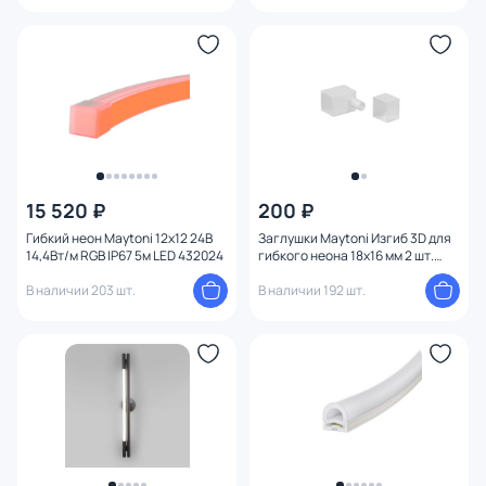
15 520 ₽
200 ₽
Гибкий неон Maytoni 12x12 24В
Заглушки Maytoni Изгиб 3D для
14,4Вт/м RGB IP67 5м LED 432024
гибкого неона 18x16 мм 2 шт.
(выход вверх/вниз) 432048
В наличии 203 шт.
В наличии 192 шт.