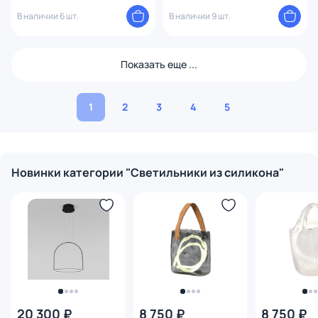
737503 золото
В наличии 6 шт.
В наличии 9 шт.
Показать еще ...
1
2
3
4
5
Новинки категории "Светильники из силикона"
20 300 ₽
8 750 ₽
8 750 ₽