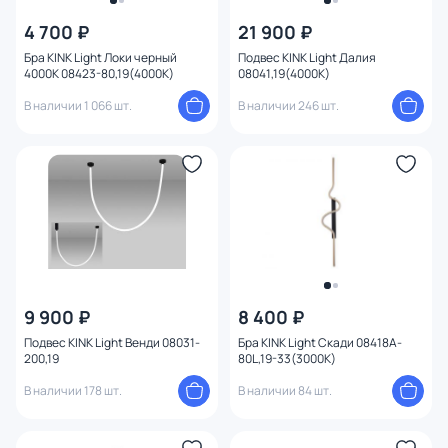
4 700 ₽
21 900 ₽
Цвет
Бра KINK Light Локи черный
Подвес KINK Light Далия
4000K 08423-80,19(4000K)
08041,19(4000K)
Стиль
В наличии 1 066 шт.
В наличии 246 шт.
Страна
Материал
1
Тип помещения
Форма
9 900 ₽
8 400 ₽
Оформление
Подвес KINK Light Венди 08031-
Бра KINK Light Скади 08418A-
200,19
80L,19-33(3000K)
Функции
В наличии 178 шт.
В наличии 84 шт.
Тема