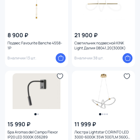
8 900 ₽
21 900 ₽
Подвес Favourite Banche 4558-
Светильник подвесной KINK
1P
Light Далия 08041,20(3000K)
В наличии 13 шт.
В наличии 38 шт.
15 990 ₽
11 999 ₽
Бра Aromas del Campo Flexor
Люстра Lightstar CORINTO LED
IP20 LED 3000К 036289
3000-6000K 35W 3007LM 360G