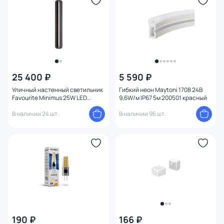
Конструкция
Мощность ламп
25 400 ₽
5 590 ₽
Уличный настенный светильник
Гибкий неон Maytoni 1708 24В
Favourite Minimus 25W LED
9,6W/м IP67 5м 200501 красный
3000K IP65 4823-1W черный
В наличии 24 шт.
В наличии 95 шт.
190 ₽
166 ₽