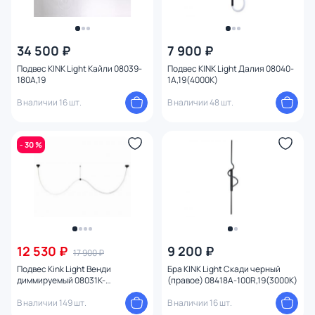
34 500 ₽
7 900 ₽
Подвес KINK Light Кайли 08039-
Подвес KINK Light Далия 08040-
180A,19
1A,19(4000K)
В наличии 16 шт.
В наличии 48 шт.
- 30 %
12 530 ₽
9 200 ₽
17 900 ₽
Подвес Kink Light Венди
Бра KINK Light Скади черный
диммируемый 08031K-
(правое) 08418A-100R,19(3000K)
300,19(3000-6000K)
В наличии 149 шт.
В наличии 16 шт.