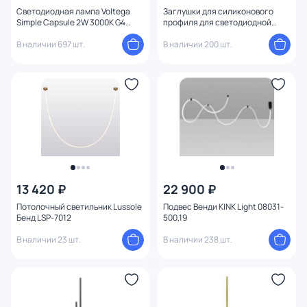
Светодиодная лампа Voltega
Заглушки для силиконового
Simple Capsule 2W 3000K G4
профиля для светодиодной
360° 7260
ленты (2 шт.) Elektrostandard
В наличии 697 шт.
ZLL-2-ALP026
В наличии 200 шт.
13 420 ₽
22 900 ₽
Потолочный светильник Lussole
Подвес Венди KINK Light 08031-
Бенд LSP-7012
500,19
В наличии 23 шт.
В наличии 238 шт.