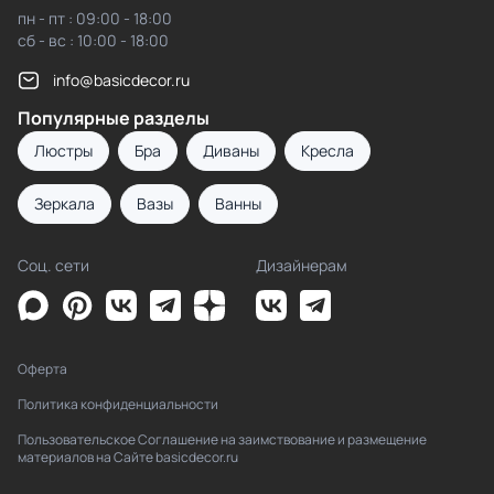
пн - пт : 09:00 - 18:00
сб - вс : 10:00 - 18:00
info@basicdecor.ru
Популярные разделы
Люстры
Бра
Диваны
Кресла
Зеркала
Вазы
Ванны
Соц. сети
Дизайнерам
Оферта
Политика конфиденциальности
Пользовательское Соглашение на заимствование и размещение
материалов на Сайте basicdecor.ru