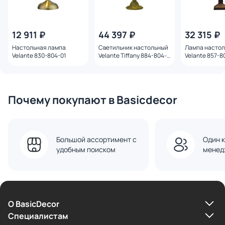
12 911 ₽
44 397 ₽
32 315 ₽
Настольная лампа
Светильник настольный
Лампа насто
Velante 830-804-01
Velante Tiffany 884-804-
Velante 857-8
03
Почему покупают в Basicdecor
Большой ассортимент с
Один к
удобным поиском
менед
О BasicDecor
Cпециалистам