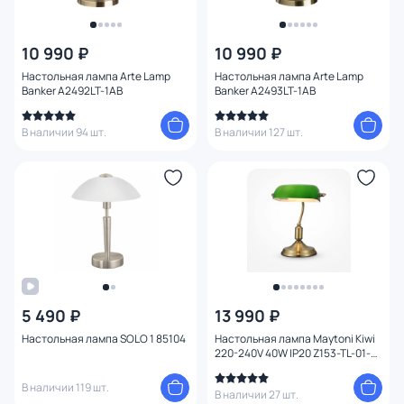
Цена
10 990 ₽
10 990 ₽
Настольная лампа Arte Lamp
Настольная лампа Arte Lamp
От
До
Banker A2492LT-1AB
Banker A2493LT-1AB
В наличии 94 шт.
В наличии 127 шт.
Бренд
Цвет
Стиль
Страна
5 490 ₽
13 990 ₽
Материал плафона
Настольная лампа SOLO 1 85104
Настольная лампа Maytoni Kiwi
220-240V 40W IP20 Z153-TL-01-
BS
Материал
В наличии 119 шт.
В наличии 27 шт.