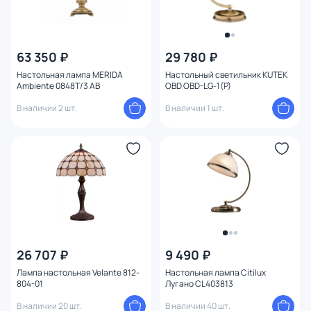
63 350 ₽
29 780 ₽
Настольная лампа MERIDA
Настольный светильник KUTEK
Ambiente 0848T/3 AB
OBD OBD-LG-1(P)
В наличии 2 шт.
В наличии 1 шт.
26 707 ₽
9 490 ₽
Лампа настольная Velante 812-
Настольная лампа Citilux
804-01
Лугано CL403813
В наличии 20 шт.
В наличии 40 шт.