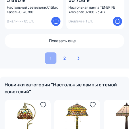
5 890 ₽
55 758 ₽
Настольный светильник Citilux
Настольная лампа TENERIFE
Базель CL407801
Ambiente 02166T/3 AB
В наличии 85 шт.
В наличии 1 шт.
Показать еще ...
1
2
3
Новинки категории "Настольные лампы с темой
советский"