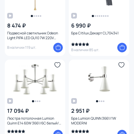
8 474 ₽
6 990 ₽
Подвесной светильник Odeon
Бра Citilux Декарт CL704341
Light PIPA LED GU10 7W 220V
3884/1G
В наличии 119 шт.
В наличии 85 шт.
17 094 ₽
2 951 ₽
Люстра потолочная Lumion
Бра Lumion QUINN 3661/1W
Quinn E14 60W 3661/6C белый/
MODERNI
хром