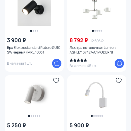
3 900 ₽
8 792 ₽
12 695 ₽
Бра Elektrostandard Rutero GU10
Люстра потолочная Lumion
SW черный (MRL 1003)
ASHLEY 3742/4C MODERNI
В наличии 1 шт.
В наличии 45 шт.
5 250 ₽
5 900 ₽