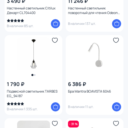
3 490 ₽
11 246 ₽
Настенный светильник Citilux
Настенный светильник
Декарт CL704400
поворотный для чтения Odeon
Light KERBI 4831/1W
В наличии 137 шт.
В наличии 85 шт.
1 790 ₽
6 386 ₽
Подвесной светильник TARBES
Бра Mantra BOAVISTA 6046
EG_94187
В наличии 11 шт.
В наличии 1 335 шт.
- 31 %