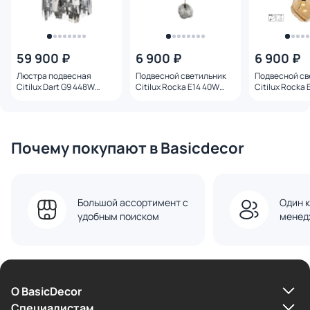
59 900 ₽
6 900 ₽
6 900 ₽
Люстра подвесная
Подвесной светильник
Подвесной св
Citilux Dart G9 448W
Citilux Rocka Е14 40W
Citilux Rocka
CL231251 хром
CL247081 дымчатый
CL247082 ян
Почему покупают в Basicdecor
Большой ассортимент с
Один к
удобным поиском
менед
О BasicDecor
Cпециалистам