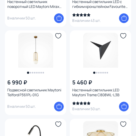
Настенный светильник
Настенный светильник LED с
поворотный LED Maytoni Mirax
гибким кронштейном Favourite
C038WL-L3W3K
Murum 1958-1W
В наличии 50 шт.
В наличии 43 шт.
6 990 ₽
5 460 ₽
Подвесной светильник Maytoni
Настенный светильник LED
Telford P361PL-01G
Maytoni Trame C808WL-L3B
В наличии 50 шт.
В наличии 50 шт.