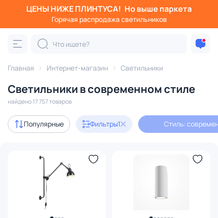
ЦЕНЫ НИЖЕ ПЛИНТУСА!
Но выше паркета
Фильтры
Горячая распродажа светильников
Стиль: современный
Категория:
Все светильники
Главная
Интернет-магазин
Светильники
Люстры
Подвесные светильники
Потолочные светил
Светильники в современном стиле
найдено 17 757 товаров
Акции
2114
Популярные
Фильтры
1
Стиль: совреме
с 3D-моделями
2107
В наличии
12143
Доставка
Бренд