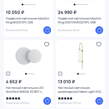
10 050 ₽
24 990 ₽
Подвесной светильник Maytoni
Подвесной светильник Maytoni
Ring MOD013PL-02B
Ring 25W G9 MOD013PL-06B
В наличии 50 шт.
В наличии 46 шт.
4 652 ₽
13 010 ₽
Настенный светильник LED
Настенный светильник
NovoTech SMENA 357857 с
дизайнерский Odeon Light VOSTI
поворотным механизмом
4642/1W
В наличии 200 шт.
В наличии 155 шт.