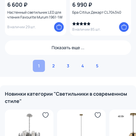
6 600 ₽
6 990 ₽
Настенный светильник LED для
Бра Citilux Декарт CL704340
чтения Favourite Murum 1961-1W
В наличии 29 шт.
В наличии 85 шт.
Показать еще ...
1
2
3
4
5
Новинки категории "Светильники в современном
стиле"