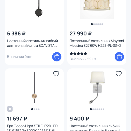
6 386 ₽
27 990 ₽
Настенный светильник гибкий
Потолочный светильник Maytoni
для чтения Mantra BOAVISTA
Messina E27 60W H223-PL-03-G
6047
В наличии 9 шт.
В наличии 22 шт.
11 697 ₽
9 400 ₽
Бра Odeon Light STILO IP20 LED
Настенный светильник гибкий
18W 1152Лм 3000K 4256/18WL
для чтения Favourite Baumwolle