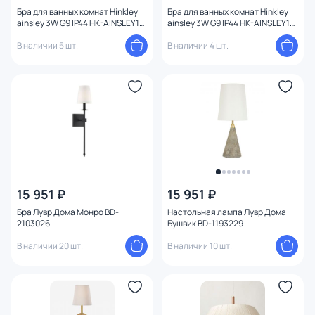
Бра для ванных комнат Hinkley
Бра для ванных комнат Hinkley
ainsley 3W G9 IP44 HK-AINSLEY1-
ainsley 3W G9 IP44 HK-AINSLEY1-
BATH
BATH-BB
В наличии 5 шт.
В наличии 4 шт.
15 951 ₽
15 951 ₽
Бра Лувр Дома Монро BD-
Настольная лампа Лувр Дома
2103026
Бушвик BD-1193229
В наличии 20 шт.
В наличии 10 шт.