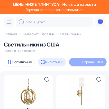
ЦЕНЫ НИЖЕ ПЛИНТУСА!
Но выше паркета
Фильтры
Горячая распродажа светильников
Страна: США
Категория:
Все светильники
Главная
Интернет-магазин
Светильники
Люстры
Подвесные светильники
Потолочные светил
Светильники из США
найдено 1 586 товаров
с 3D-моделями
151
Популярные
Фильтры
1
Страна: США
В наличии
790
Доставка
Бренд
Цвет