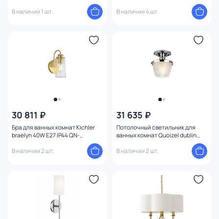
ELLISON1-BK-HB
PLANTATION1-BATH-BB
В наличии 1 шт.
В наличии 4 шт.
30 811 ₽
31 635 ₽
Бра для ванных комнат Kichler
Потолочный светильник для
braelyn 40W E27 IP44 QN-
ванных комнат Quoizel dublin
BRAELYN1-BB
40W G9 IP44 QZ-DUBLIN-SF-PC
В наличии 2 шт.
В наличии 2 шт.