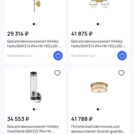
29 314 ₽
41 875 ₽
Бра для ванных комнат Hinkley
Бра для ванных комнат Hinkley
hollis 60W E14 IP44 HK-HOLLIS1-O-
hollis 60W E14 IP44 HK-HOLLIS2-
HB-BATH
O-HB-BATH
В наличии 4 шт.
В наличии 1 шт.
34 553 ₽
41 788 ₽
Бра для ванных комнат Hinkley
Потолочный светильник для
masthead 40W E27 IP44 HK-
ванных комнат Quoizel guardian