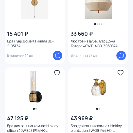
15 401 ₽
33 660 ₽
Бра Лувр Дома Камилла BD-
Люстра из дуба Лувр Дома
2103134
Тотора 40W E14 BD-3069874
В наличии 14 шт.
В наличии 37 шт.
47 125 ₽
43 969 ₽
Бра для ванных комнат Hinkley
Бра для ванных комнат Hinkley
ellison 40W E27 IP44 HK-
plantation 3W G9 IP44 HK-