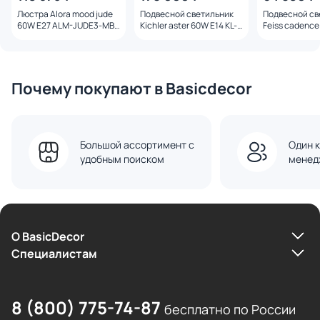
Люстра Alora mood jude
Подвесной светильник
Подвесной св
60W E27 ALM-JUDE3-MB-
Kichler aster 60W E14 KL-
Feiss cadence
CL
ASTER-P-PN
E27 FE-CADE
Почему покупают в Basicdecor
Большой ассортимент с
Один к
удобным поиском
менед
О BasicDecor
Cпециалистам
8 (800) 775-74-87
бесплатно по России