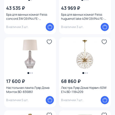
43 535 ₽
43 969 ₽
Бра для ванных комнат Feiss
Бра для ванных комнат Feiss
concord 3W G9 IP44 FE-
huguenot lake 40W G9 IP44 FE-
CONCORD2-BATH
HUGOLAKE2BATH
В наличии 3 шт.
В наличии 3 шт.
17 600 ₽
68 860 ₽
Настольная лампа Лувр Дома
Люстра Лувр Дома Норвич 60W
Монток BD-836861
E14 BD-1184209
В наличии 5 шт.
В наличии 7 шт.