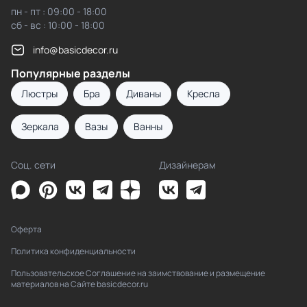
пн - пт : 09:00 - 18:00
сб - вс : 10:00 - 18:00
info@basicdecor.ru
Популярные разделы
Люстры
Бра
Диваны
Кресла
Зеркала
Вазы
Ванны
Соц. сети
Дизайнерам
Оферта
Политика конфиденциальности
Пользовательское Соглашение на заимствование и размещение
материалов на Сайте basicdecor.ru