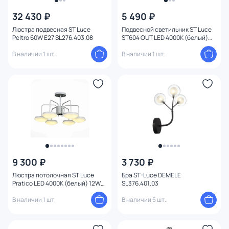
32 430 ₽
5 490 ₽
Материал
Люстра подвесная ST Luce
Подвесной светильник ST Luce
Peltro 60W E27 SL276.403.08
ST604 OUT LED 4000К (белый)
Вид лампы
ST604.443.22
В наличии 1 шт.
В наличии 1 шт.
Тип помещения
Форма
Форма плафона
Оформление
9 300 ₽
3 730 ₽
Конструкция
Люстра потолочная ST Luce
Бра ST-Luce DEMELE
Pratico LED 4000К (белый) 12W
SL376.401.03
SLE120.502.06
Мощность ламп
В наличии 1 шт.
В наличии 5 шт.