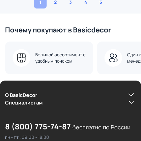
1
2
3
4
5
Почему покупают в Basicdecor
Большой ассортимент с
Один к
удобным поиском
менед
О BasicDecor
Cпециалистам
8 (800) 775-74-87
бесплатно по России
пн - пт : 09:00 - 18:00