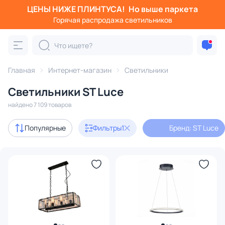
ЦЕНЫ НИЖЕ ПЛИНТУСА!
Но выше паркета
Фильтры
Горячая распродажа светильников
Бренд: ST Luce
Категория:
Все светильники
Главная
Интернет-магазин
Светильники
Люстры
Подвесные светильники
Потолочные светил
Светильники ST Luce
найдено 7 109 товаров
В наличии
18
Популярные
Фильтры
1
Бренд: ST Luce
Бренд
1
Серия
Цвет
Стиль