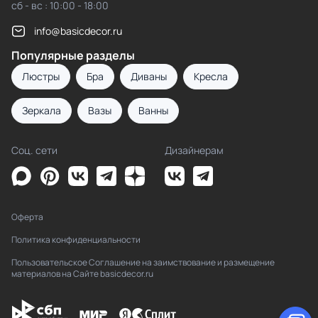
сб - вс : 10:00 - 18:00
info@basicdecor.ru
Популярные разделы
Люстры
Бра
Диваны
Кресла
Зеркала
Вазы
Ванны
Соц. сети
Дизайнерам
Оферта
Политика конфиденциальности
Пользовательское Соглашение на заимствование и размещение
материалов на Сайте basicdecor.ru