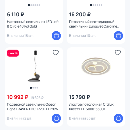
6 110 ₽
16 200 ₽
Настенный светильник LED Loft
Потолочный светодиодный
It Circle 10143 Gold
светильник Eurosvet Caroline
90256/1
В наличии 18 шт.
В наличии 10 шт.
- 44 %
10 992 ₽
15 790 ₽
19 625 ₽
Подвесной светильник Odeon
Люстра потолочная Citilux
Light TRAVERTINO IP20 LED 20W
Квест LED 3000-5500К
3000K 220V 6626/20L
(теплый,белый,холодный) 80W
В наличии 2 шт.
CL739170
В наличии 85 шт.