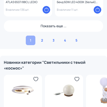
ATLAS 6507/88CL LEDIO
Бенд 60W LED 4000К (белый)
LSP-7071
В наличии 136 шт.
В наличии 11 шт.
Показать еще ...
1
2
3
4
5
Новинки категории "Светильники с темой
«космос»"