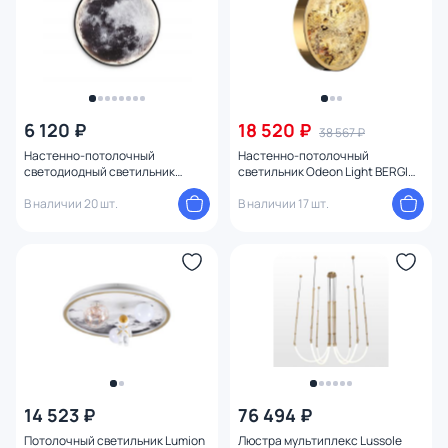
6 120 ₽
18 520 ₽
38 567 ₽
Настенно-потолочный
Настенно-потолочный
светодиодный светильник
cветильник Odeon Light BERGI
Ambrella FW11111
LED 24W 3000К/4000K/6000K
В наличии 20 шт.
5079/24L золото
В наличии 17 шт.
14 523 ₽
76 494 ₽
Потолочный светильник Lumion
Люстра мультиплекс Lussole