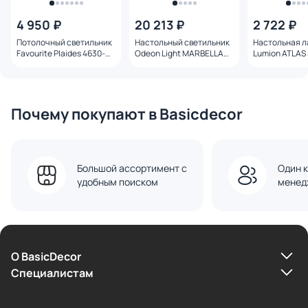
4 950 ₽
20 213 ₽
2 722 ₽
Потолочный светильник
Настольный светильник
Настольная 
Favourite Plaides 4630-
Odeon Light MARBELLA
Lumion ATLAS 
4C
IP20 LED 8W с тумблером
MODERNI
на выкл
3000/4000/6000K 220V
6685/8TL
Почему покупают в Basicdecor
Большой ассортимент с
Один к
удобным поиском
менед
О BasicDecor
Cпециалистам