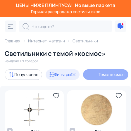
ЦЕНЫ НИЖЕ ПЛИНТУСА!
Но выше паркета
Фильтры
Горячая распродажа светильников
Тема: космос
Категория:
Все светильники
Главная
Интернет-магазин
Светильники
Люстры
Подвесные светильники
Потолочные светил
Светильники с темой «космос»
найдено 171 товаров
Акции
31
Популярные
Фильтры
1
Тема: космос
с 3D-моделями
23
В наличии
138
Доставка
Бренд