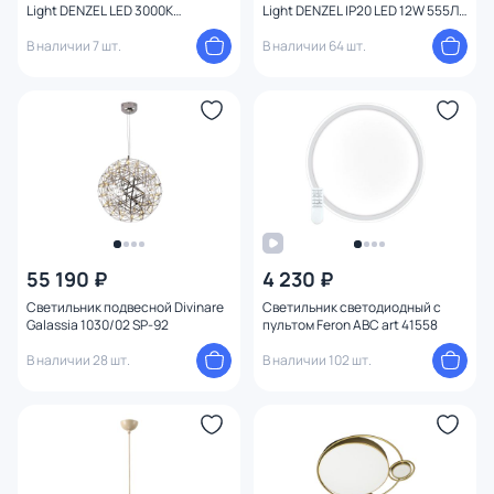
Light DENZEL LED 3000К
Light DENZEL IP20 LED 12W 555Лм
(теплый) 32W 4320/60CL
3000K 4322/16WL
В наличии 7 шт.
В наличии 64 шт.
55 190 ₽
4 230 ₽
Светильник подвесной Divinare
Светильник светодиодный с
Galassia 1030/02 SP-92
пультом Feron ABC art 41558
В наличии 28 шт.
В наличии 102 шт.