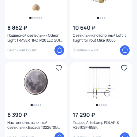
8 862 ₽
10 640 ₽
Подвесной светильник Odeon
Светильник потолочный Loft It
Light TRAVERTINO IP20 LED GU10
(Light for You) Mike 10065
7W 220V 6625/1L
В наличии 122 шт.
В наличии 4 шт.
6 390 ₽
17 290 ₽
Настенно-потолочный
Подвес Arte Lamp POLARIS
светильник Escada 10226/SG
A2610SP-85BK
LED*43W Mars