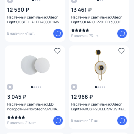
12 590 ₽
13 461 ₽
Цвет
Настенный светильник Odeon
Настенный светильник Odeon
Light COSTELLA LED 4000K 14W
Light SOLARIO IP20 LED 3000K
Стиль
220V 3906/14WL золото/черный
12W 672Лм 220V 3561/12WL
золото
В наличии 41 шт.
В наличии 73 шт.
Страна
Материал
Вид лампы
Тип помещения
3 045 ₽
12 968 ₽
Форма
Настенный светильник LED
Настенный светильник Odeon
поворотный NovoTech SMENA
Light NAXOS IP20 LED 5W 391Лм
357856
3000K 4312/5WL
Форма плафона
В наличии 111 шт.
В наличии 214 шт.
Оформление