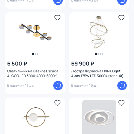
В наличии 11 шт.
В наличии 42 шт.
6 500 ₽
69 900 ₽
Светильник на штанге Escada
Люстра подвесная KINK Light
ALCOR LED 3000-4000-6000К
Амия 175W LED 3000К (теплый)
(теплый,белый,холодный) 95W
07675A,36
10266/6LED
В наличии 11 шт.
В наличии 19 шт.