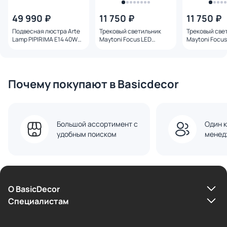
49 990 ₽
11 750 ₽
11 750 ₽
Подвесная люстра Arte
Трековый светильник
Трековый све
Lamp PIPIRIMA E14 40W
Maytoni Focus LED
Maytoni Focus
A4100LM-12CC хром
3000К(теплый) 12W
4000К(белый)
TR157-1-12W3K-BS
TR157-1-12W4
Почему покупают в Basicdecor
Большой ассортимент с
Один к
удобным поиском
менед
О BasicDecor
Cпециалистам