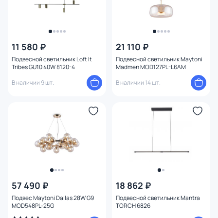
11 580 ₽
21 110 ₽
Подвесной светильник Loft It
Подвесной светильник Maytoni
Tribes GU10 40W 8120-4
Madmen MOD127PL-L6AM
В наличии 9 шт.
В наличии 14 шт.
57 490 ₽
18 862 ₽
Подвес Maytoni Dallas 28W G9
Подвесной светильник Mantra
MOD548PL-25G
TORCH 6826