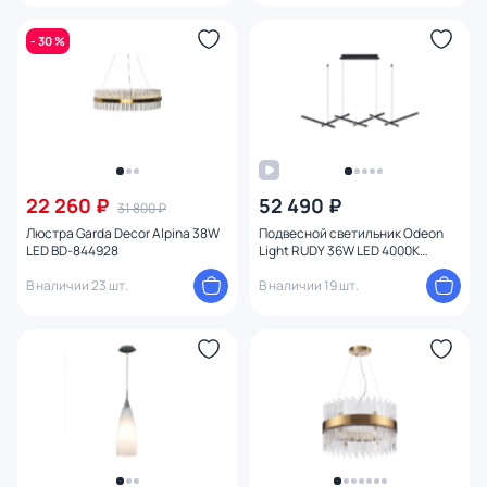
- 30 %
22 260 ₽
52 490 ₽
31 800 ₽
Люстра Garda Decor Alpina 38W
Подвесной светильник Odeon
LED BD-844928
Light RUDY 36W LED 4000К
(белый) 3890/85L
В наличии 23 шт.
В наличии 19 шт.