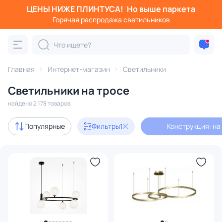
ЦЕНЫ НИЖЕ ПЛИНТУСА!
Но выше паркета
Фильтры
Горячая распродажа светильников
Конструкция: на тросе
Категория:
Все светильники
Главная
Интернет-магазин
Светильники
Люстры
Подвесные светильники
Потолочные светил
Светильники на тросе
найдено 2 178 товаров
Акции
303
Популярные
Фильтры
1
Конструкция: на
с 3D-моделями
451
В наличии
1606
Доставка
Бренд