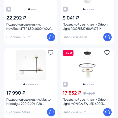
22 292 ₽
9 041 ₽
Подвесной светильник
Подвесной светильник Odeon
NovoTech ITER LED 4000K 40W
Light ROOFI E27 60W 4751/1
358160 OVER
В наличии 77 шт.
В наличии 141 шт.
- 44 %
17 990 ₽
17 632 ₽
31 490 ₽
Подвесной светильник Maytoni
Подвесной светильник Odeon
Nostalgia 220-240V IP20
Light MONICA 5W LED 4000К
MOD048PL-02G
(белый) 3901/63L
В наличии 50 шт.
В наличии 17 шт.