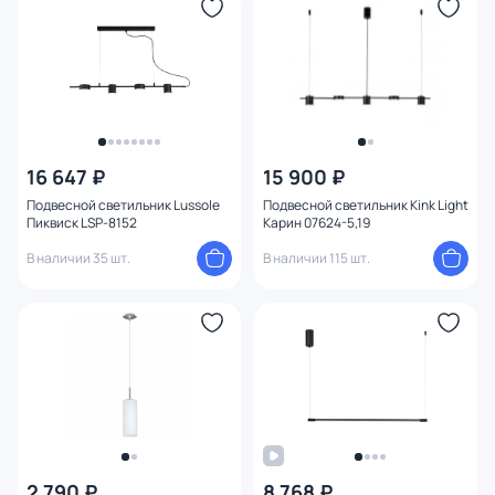
Функции
Тема
Конструкция
1
16 647 ₽
15 900 ₽
Подвесной светильник Lussole
Подвесной светильник Kink Light
Мощность ламп
Пиквиск LSP-8152
Карин 07624-5,19
В наличии 35 шт.
В наличии 115 шт.
Умный дом
2 790 ₽
8 768 ₽