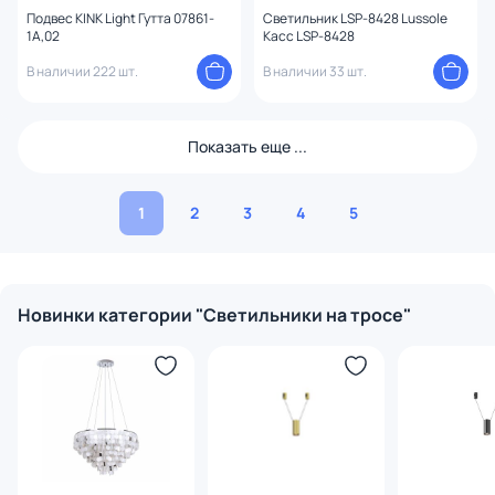
Подвес KINK Light Гутта 07861-
Светильник LSP-8428 Lussole
1A,02
Касс LSP-8428
В наличии 222 шт.
В наличии 33 шт.
Показать еще ...
1
2
3
4
5
Новинки категории "Светильники на тросе"