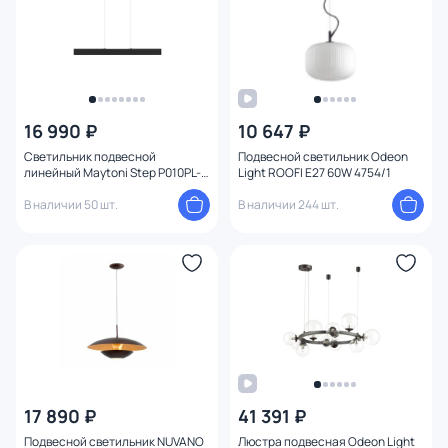
16 990 ₽
10 647 ₽
Светильник подвесной
Подвесной светильник Odeon
линейный Maytoni Step P010PL-
Light ROOFI E27 60W 4754/1
L30B
В наличии 50 шт.
В наличии 244 шт.
17 890 ₽
41 391 ₽
Подвесной светильник NUVANO
Люстра подвесная Odeon Light