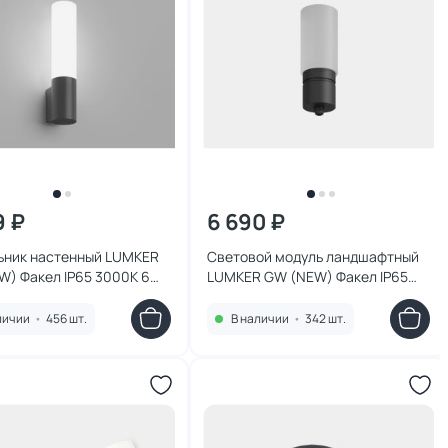
9 ₽
6 690 ₽
ьник настенный LUMKER
Световой модуль ландшафтный
W) Факел IP65 3000K 6W
LUMKER GW (NEW) Факел IP65
45670
3000K 6W 00-00045671
личии
•
456 шт.
В наличии
•
342 шт.