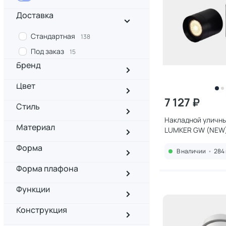
Доставка
Стандартная
138
Под заказ
15
Бренд
Цвет
7 127 ₽
Стиль
Накладной уличны
Материал
LUMKER GW (NEW)
3000K 10W 00-00
Форма
В наличии
•
284 
Форма плафона
Функции
Конструкция