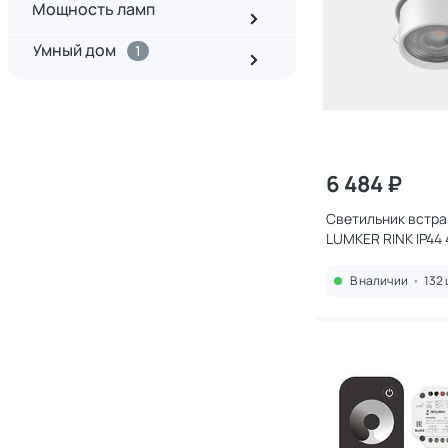
Мощность ламп
Умный дом
1
6 484 ₽
Cветильник встр
LUMKER RINK IP44
00021322 белый
В наличии
•
132 