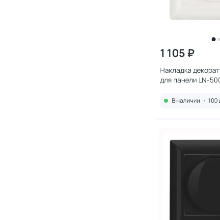
1 105 ₽
Накладка декорати
для панели LN-500
027608
В наличии
•
100 