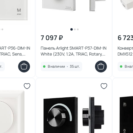
7 097 ₽
6 72
MART-P36-DIM-IN
Панель Arlight SMART-P37-DIM-IN
Конверт
TRIAC, Sens,
White (230V, 1.2A, TRIAC, Rotary,
DMX512 
113
2.4G), пластик 027115
пластик
т.
В наличии
•
35 шт.
В на