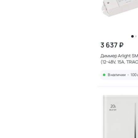
3 637 ₽
Диммер Arlight S
(12-48V, 15A, TRIA
025029
В наличии
•
100 