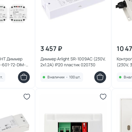
3 457 ₽
10 4
GHT Диммер
Диммер Arlight SR-1009AC (230V,
Контрол
-601-72-DIM-
2x1.2A) IP20 пластик 020730
(230V, 
1x1.5A, x4, ПДУ
022199
пластик 036199
т.
В наличии
•
100 шт.
В на