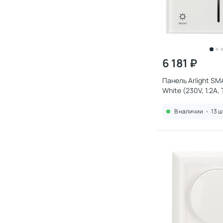
6 181 ₽
Панель Arlight S
White (230V, 1.2A, 
2.4G), пластик 027
В наличии
•
13 ш