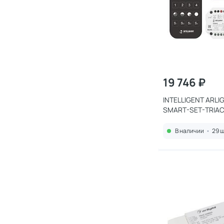
19 746 ₽
INTELLIGENT ARLI
SMART-SET-TRIAC
PD-IN Black (230V, 
10кн, 2.4G) IP20 
В наличии
•
29 ш