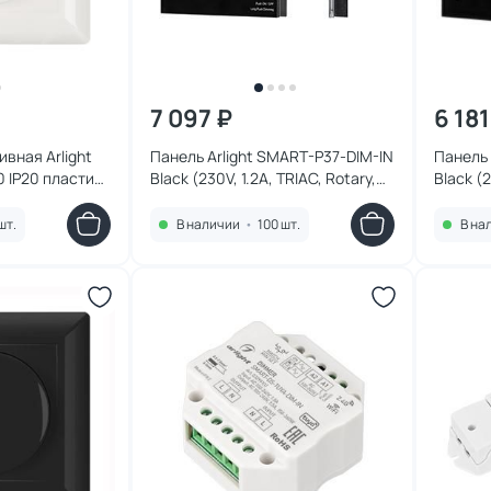
7 097 ₽
6 181
вная Arlight
Панель Arlight SMART-P37-DIM-IN
Панель 
 IP20 пластик
Black (230V, 1.2A, TRIAC, Rotary,
Black (2
2.4G), пластик 028109
2.4G), 
шт.
В наличии
•
100 шт.
В на