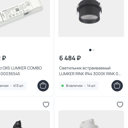
2 ₽
6 484 ₽
р OXS LUMKER COMBO
Cветильник встраиваемый
-00036545
LUMKER RINK IP44 3000K RINK 00-
00021319 черный
личии
•
413 шт.
В наличии
•
14 шт.