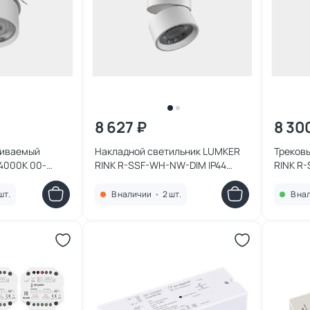
8 627 ₽
8 30
аиваемый
Накладной светильник LUMKER
Треков
 4000K 00-
RINK R-SSF-WH-NW-DIM IP44
RINK R
4000K 10W 00-00014419 белый
3000K 
шт.
В наличии
•
2 шт.
В на