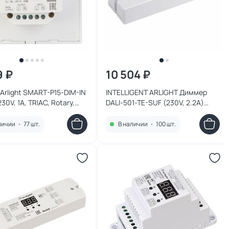
9 ₽
10 504 ₽
Arlight SMART-P15-DIM-IN
INTELLIGENT ARLIGHT Диммер
30V, 1A, TRIAC, Rotary,
DALI-501-TE-SUF (230V, 2.2A)
пластик 025040
026403
личии
•
77 шт.
В наличии
•
100 шт.