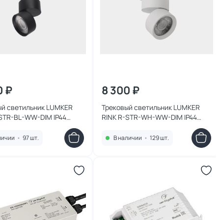
0 ₽
8 300 ₽
ый светильник LUMKER
Трековый светильник LUMKER
-STR-BL-WW-DIM IP44
RINK R-STR-WH-WW-DIM IP44
10W 00-00021326 черный
3000K 10W 00-00021329 белый
личии
•
97 шт.
В наличии
•
129 шт.