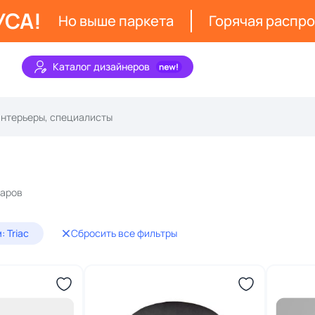
УСА!
Но выше паркета
Горячая распр
Каталог дизайнеров
варов
 Triac
Сбросить все фильтры