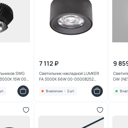
7 112 ₽
9 85
ильников SWG
Светильник накладной LUMKER
Светил
3000K 15W 00-
FA 3000K 66W 00-00008252
GW (NE
черный
00-000
шт.
В наличии
•
2 шт.
В на