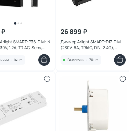
 ₽
26 899 ₽
Arlight SMART-P36-DIM-IN
Диммер Arlight SMART-D17-DIM
30V, 1.2A, TRIAC, Sens,
(230V, 6A, TRIAC, DIN, 2.4G),
пластик 028110
пластик 031113
личии
•
14 шт.
В наличии
•
70 шт.