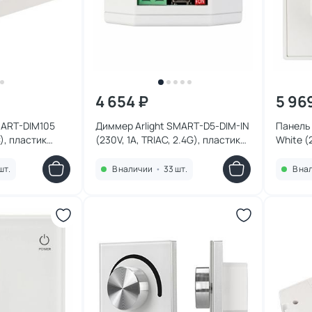
4 654 ₽
5 96
MART-DIM105
Диммер Arlight SMART-D5-DIM-IN
Панель 
C), пластик
(230V, 1A, TRIAC, 2.4G), пластик
White (2
025038
2.4G), 
шт.
В наличии
•
33 шт.
В на