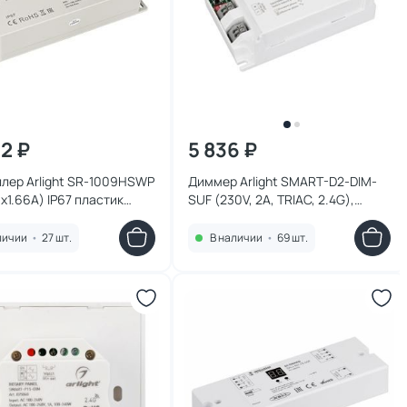
72 ₽
5 836 ₽
лер Arlight SR-1009HSWP
Диммер Arlight SMART-D2-DIM-
3x1.66A) IP67 пластик
SUF (230V, 2A, TRIAC, 2.4G),
пластик 023066
личии
•
27 шт.
В наличии
•
69 шт.