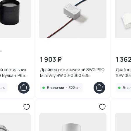
1 903 ₽
1 36
й светильник
Драйвер диммируемый SWG PRO
Драйве
 Вулкан IP65
Mini Villy 9W 00-00007515
10W 00
045676
шт.
В наличии
•
322 шт.
В на