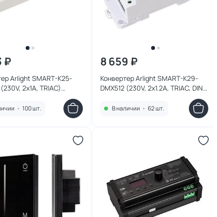
3 ₽
8 659 ₽
ер Arlight SMART-K25-
Конвертер Arlight SMART-K29-
(230V, 2x1A, TRIAC)
DMX512 (230V, 2x1.2A, TRIAC, DIN)
 027129
пластик 027130
личии
•
100 шт.
В наличии
•
62 шт.