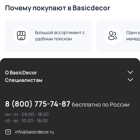
Почему покупают в Basicdecor
Большой ассортимент с
Один к
удобным поиском
менед
О BasicDecor
Cпециалистам
8 (800) 775-74-87
бесплатно по России
пн - пт : 09:00 - 18:00
сб - вс : 10:00 - 18:00
info@basicdecor.ru