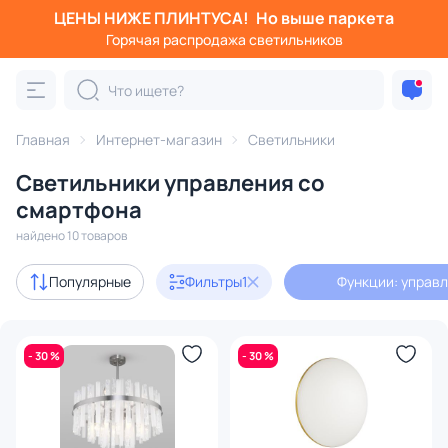
ЦЕНЫ НИЖЕ ПЛИНТУСА!
Но выше паркета
Фильтры
Горячая распродажа светильников
Функции: управление со смартфона
Категория:
Все светильники
Главная
Интернет-магазин
Светильники
Люстры
Подвесные светильники
Потолочные светил
Светильники управления со
смартфона
Акции
10
найдено 10 товаров
Популярные
Фильтры
1
Функции: управ
В наличии
10
Бренд
- 30 %
- 30 %
Стиль
Страна