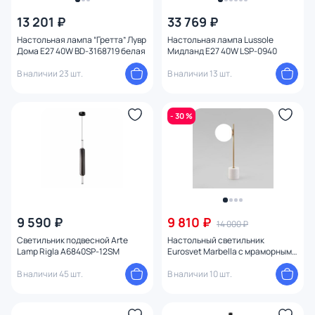
13 201 ₽
33 769 ₽
Настольная лампа “Гретта” Лувр
Настольная лампа Lussole
Дома E27 40W BD-3168719 белая
Мидланд E27 40W LSP-0940
В наличии 23 шт.
В наличии 13 шт.
- 30 %
9 590 ₽
9 810 ₽
14 000 ₽
Светильник подвесной Arte
Настольный светильник
Lamp Rigla A6840SP-12SM
Eurosvet Marbella с мраморным
основанием 01157/1 латунь
В наличии 45 шт.
В наличии 10 шт.