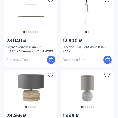
23 040 ₽
13 900 ₽
Подвесной светильник
Люстра KINK Light Иона 09408-
LIGHTERA Bermeho LE104L-120GA
2A,19
WIFI
В наличии 7 шт.
В наличии 3 шт.
28 466 ₽
1 449 ₽