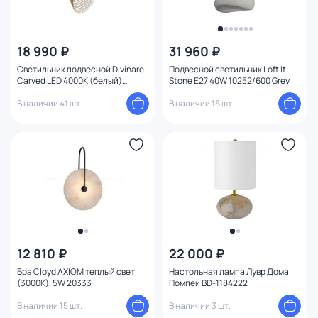
18 990 ₽
31 960 ₽
Светильник подвесной Divinare
Подвесной светильник Loft It
Carved LED 4000К (белый)
Stone E27 40W 10252/600 Grey
1139/27 SP-16
В наличии 41 шт.
В наличии 16 шт.
12 810 ₽
22 000 ₽
Бра Cloyd AXIOM теплый свет
Настольная лампа Лувр Дома
(3000K), 5W 20333
Помпеи BD-1184222
В наличии 15 шт.
В наличии 3 шт.