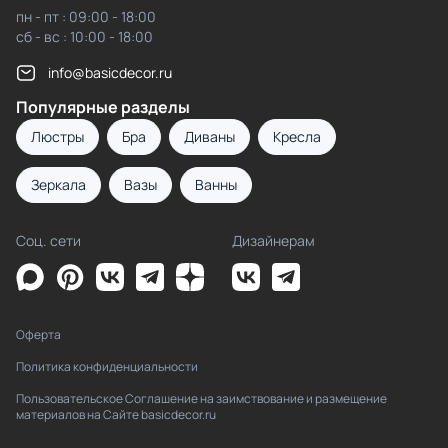
пн - пт : 09:00 - 18:00
сб - вс : 10:00 - 18:00
info@basicdecor.ru
Популярные разделы
Люстры
Бра
Диваны
Кресла
Зеркала
Вазы
Ванны
Соц. сети
Дизайнерам
Оферта
Политика конфиденциальности
Пользовательское Соглашение на заимствование и размещение
материалов на Сайте basicdecor.ru