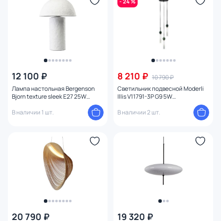
- 24 %
Функции
Конструкция
Мощность ламп
12 100 ₽
8 210 ₽
10 790 ₽
Лампа настольная Bergenson
Светильник подвесной Moderli
Bjorn texture sleek E27 25W
Illis V11791-3P G9 5W
D32x42см BD-3212846 белая
УТ000041820
В наличии 1 шт.
В наличии 2 шт.
20 790 ₽
19 320 ₽