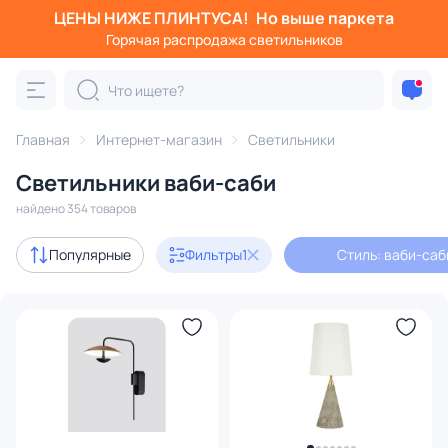
ЦЕНЫ НИЖЕ ПЛИНТУСА!
Но выше паркета
Фильтры
Горячая распродажа светильников
Стиль: ваби-саби
Категория:
Все светильники
Главная
Интернет-магазин
Светильники
Люстры
Подвесные светильники
Потолочные светил
Светильники ваби-саби
найдено 354 товаров
Акции
7
Популярные
Фильтры
1
Стиль: ваби-саб
с 3D-моделями
17
В наличии
112
Доставка
Бренд