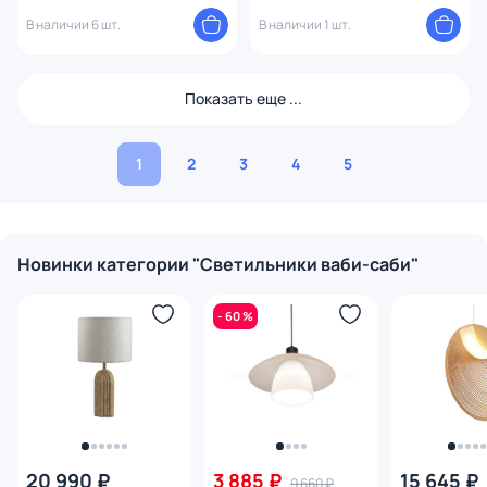
182003
196898
В наличии 6 шт.
В наличии 1 шт.
Показать еще ...
1
2
3
4
5
Новинки категории "Светильники ваби-саби"
- 60 %
20 990 ₽
3 885 ₽
15 645 ₽
9 660 ₽