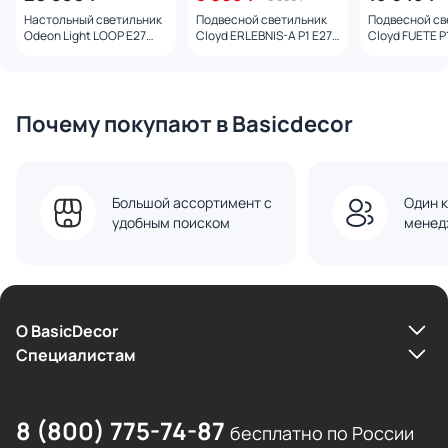
Настольный светильник
Подвесной светильник
Подвесной св
Odeon Light LOOP E27
Cloyd ERLEBNIS-A P1 E27
Cloyd FUETE P1
40W 7172/1T MIDCENT
11408
Почему покупают в Basicdecor
Большой ассортимент с
Один к
удобным поиском
менед
О BasicDecor
Cпециалистам
8 (800) 775-74-87
бесплатно по России