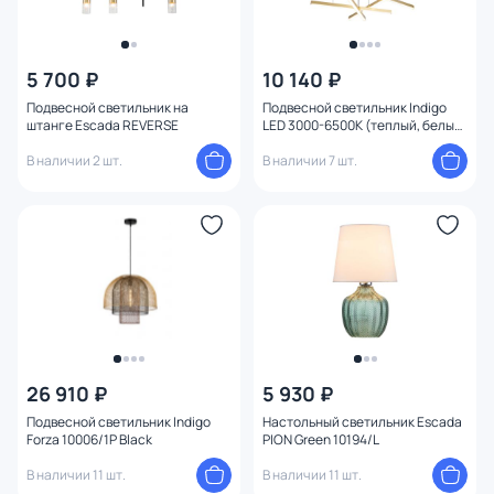
5 700 ₽
10 140 ₽
Подвесной светильник на
Подвесной светильник Indigo
штанге Escada REVERSE
LED 3000-6500К (теплый, белый,
холодный) V000087L
В наличии 2 шт.
В наличии 7 шт.
26 910 ₽
5 930 ₽
Подвесной светильник Indigo
Настольный светильник Escada
Forza 10006/1P Black
PION Green 10194/L
В наличии 11 шт.
В наличии 11 шт.