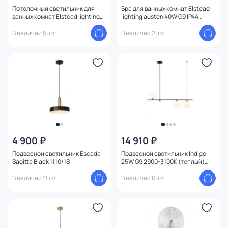
Потолочный светильник для
Бра для ванных комнат Elstead
ванных комнат Elstead lighting
lighting austen 40W G9 IP44
welland 25W LED IP54 WELLAND-
BATH-AUSTEN1-PB
F-AB
В наличии 5 шт.
В наличии 2 шт.
4 900 ₽
14 910 ₽
Подвесной светильник Escada
Подвесной светильник Indigo
Sagitta Black 1110/1S
25W G9 2900-3100К (теплый)
V000152
В наличии 11 шт.
В наличии 6 шт.