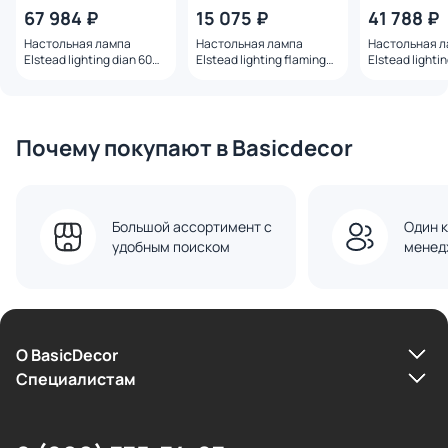
67 984 ₽
15 075 ₽
41 788 ₽
Настольная лампа
Настольная лампа
Настольная 
Elstead lighting dian 60W
Elstead lighting flamingo
Elstead lighti
E27 DL-DIAN-TL
LED FLAMINGO-TL-WHT
60W E27 IP20
TL
Почему покупают в Basicdecor
Большой ассортимент с
Один к
удобным поиском
менед
О BasicDecor
Cпециалистам