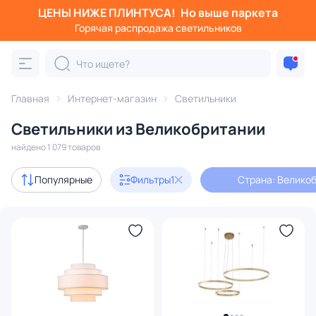
ЦЕНЫ НИЖЕ ПЛИНТУСА!
Но выше паркета
Фильтры
Горячая распродажа светильников
Страна: Великобритания
Категория:
Все светильники
Главная
Интернет-магазин
Светильники
Люстры
Подвесные светильники
Потолочные светил
Светильники из Великобритании
найдено 1 079 товаров
Акции
117
Популярные
Фильтры
1
Страна: Велико
с 3D-моделями
95
В наличии
692
Доставка
Бренд