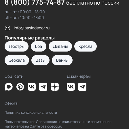
8 (800) 775-74-87
бесплатно по России
пн - пт : 09:00 - 18:00
сб - вс : 10:00 - 18:00
info@basicdecor.ru
Популярные разделы
Люстры
Бра
Диваны
Кресла
Зеркала
Вазы
Ванны
Соц. сети
Дизайнерам
Оферта
Политика конфиденциальности
Пользовательское Соглашение на заимствование и размещение
материалов на Сайте basicdecor.ru