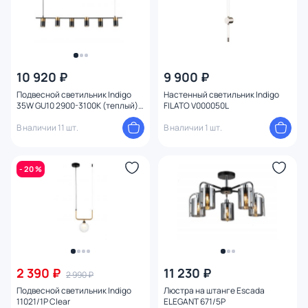
10 920 ₽
9 900 ₽
Подвесной светильник Indigo
Настенный светильник Indigo
35W GU10 2900-3100К (теплый)
FILATO V000050L
V000147
В наличии 11 шт.
В наличии 1 шт.
- 20 %
2 390 ₽
11 230 ₽
2 990 ₽
Подвесной светильник Indigo
Люстра на штанге Escada
11021/1P Clear
ELEGANT 671/5P