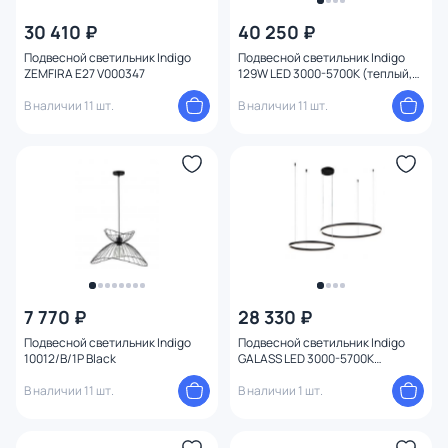
30 410 ₽
40 250 ₽
Цвет
Подвесной светильник Indigo
Подвесной светильник Indigo
ZEMFIRA E27 V000347
129W LED 3000-5700К (теплый,
Стиль
белый, холодный) V000013L
В наличии 11 шт.
В наличии 11 шт.
Страна
1
Материал
Вид лампы
Тип помещения
7 770 ₽
28 330 ₽
Форма
Подвесной светильник Indigo
Подвесной светильник Indigo
10012/B/1P Black
GALASS LED 3000-5700К
(теплый, белый, холодный)
Форма плафона
В наличии 11 шт.
V000030L
В наличии 1 шт.
Оформление