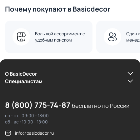
Почему покупают в Basicdecor
Большой ассортимент с
Один к
удобным поиском
менед
О BasicDecor
Cпециалистам
8 (800) 775-74-87
бесплатно по России
пн - пт : 09:00 - 18:00
сб - вс : 10:00 - 18:00
info@basicdecor.ru