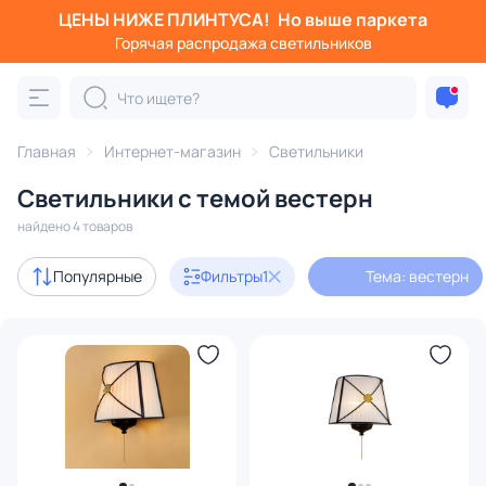
ЦЕНЫ НИЖЕ ПЛИНТУСА!
Но выше паркета
Фильтры
Горячая распродажа светильников
Тема: вестерн
Категория:
Все светильники
Главная
Интернет-магазин
Светильники
Люстры
Подвесные светильники
Потолочные светил
Светильники с темой вестерн
найдено 4 товаров
В наличии
4
Популярные
Фильтры
1
Тема: вестерн
Бренд
Стиль
Страна
Тип помещения