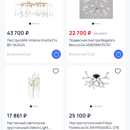
43 700 ₽
22 700 ₽
32 400 ₽
Люстра MAK-interior Krysta E14
Подвесная люстра Bogate's
BD-943424
Boccio G4 4690389135767
В наличии 8 шт.
В наличии 10 шт.
17 861 ₽
25 100 ₽
Настенный светильник
Люстра потолочная Freya
хрустальный Odeon Light
Florencia G4 3W FR5049CL-27B