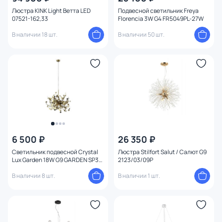
Люстра KINK Light Ветта LED
Подвесной светильник Freya
07521-162,33
Florencia 3W G4 FR5049PL-27W
В наличии 18 шт.
В наличии 50 шт.
6 500 ₽
26 350 ₽
Светильник подвесной Crystal
Люстра Stilfort Salut / Салют G9
Lux Garden 18W G9 GARDEN SP3
2123/03/09P
D400 GOLD
В наличии 8 шт.
В наличии 1 шт.