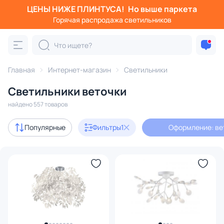
ЦЕНЫ НИЖЕ ПЛИНТУСА!
Но выше паркета
Фильтры
Горячая распродажа светильников
Оформление: веточки
Категория:
Все светильники
Главная
Интернет-магазин
Светильники
Люстры
Подвесные светильники
Потолочные светил
Светильники веточки
найдено 557 товаров
Акции
59
Популярные
Фильтры
1
Оформление: ве
с 3D-моделями
75
В наличии
460
Доставка
Бренд