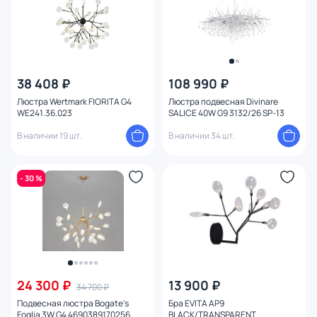
38 408 ₽
108 990 ₽
Люстра Wertmark FIORITA G4
Люстра подвесная Divinare
WE241.36.023
SALICE 40W G9 3132/26 SP-13
В наличии 19 шт.
В наличии 34 шт.
- 30 %
24 300 ₽
13 900 ₽
34 700 ₽
Подвесная люстра Bogate's
Бра EVITA AP9
Foglia 3W G4 4690389170256
BLACK/TRANSPARENT