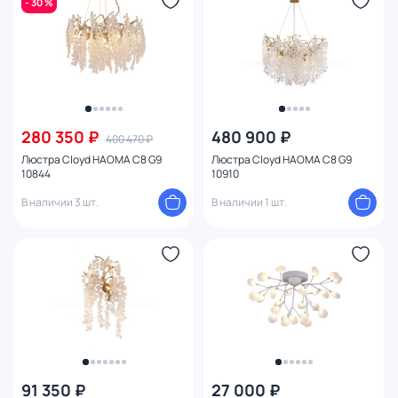
- 30 %
Функции
Конструкция
Мощность ламп
280 350 ₽
480 900 ₽
400 470 ₽
Люстра Cloyd HAOMA C8 G9
Люстра Cloyd HAOMA C8 G9
Умный дом
10844
10910
В наличии 3 шт.
В наличии 1 шт.
91 350 ₽
27 000 ₽