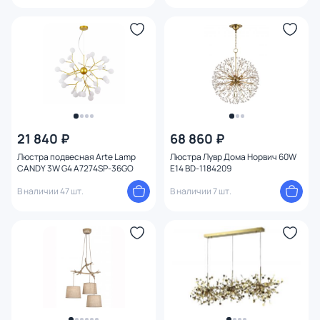
21 840 ₽
68 860 ₽
Люстра подвесная Arte Lamp
Люстра Лувр Дома Норвич 60W
CANDY 3W G4 A7274SP-36GO
E14 BD-1184209
В наличии 47 шт.
В наличии 7 шт.