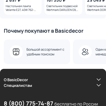
2 897 ₽
161 550 ₽
29 049 ₽
Настольная лампа
Светильник подвесной
Светильник н
Velante E27, 40W 762-
Wertmark DARLEEN G9,
Wertmark DOR
304-01
13x40W WE191.13.103
3x40W WE193.
Почему покупают в Basicdecor
Большой ассортимент с
Один к
удобным поиском
менед
О BasicDecor
Cпециалистам
8 (800) 775-74-87
бесплатно по России