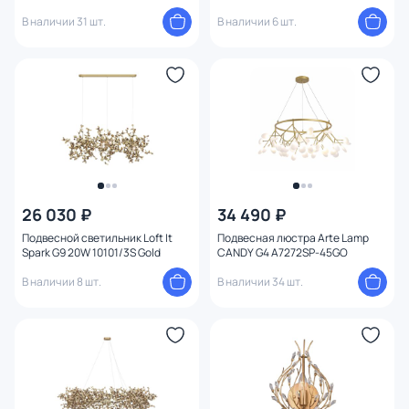
BANCHE 5005/3W
В наличии 31 шт.
В наличии 6 шт.
26 030 ₽
34 490 ₽
Подвесной светильник Loft It
Подвесная люстра Arte Lamp
Spark G9 20W 10101/3S Gold
CANDY G4 A7272SP-45GO
В наличии 8 шт.
В наличии 34 шт.