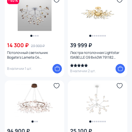
- 40 %
14 300 ₽
39 999 ₽
23 900 ₽
Потолочный светильник
Люстра потолочная Lightstar
Bogate's Lamella G4
ISABELLE G9 8х40W 791182
4690389146442
золото
В наличии 1 шт.
В наличии 2 шт.
94 900 ₽
25 100 ₽