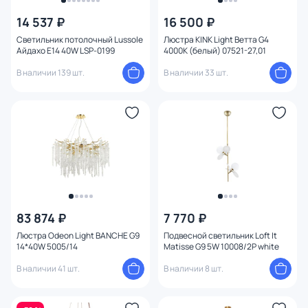
14 537 ₽
16 500 ₽
Цвет
Светильник потолочный Lussole
Люстра KINK Light Ветта G4
Айдахо E14 40W LSP-0199
4000К (белый) 07521-27,01
Стиль
В наличии 139 шт.
В наличии 33 шт.
Страна
Материал
Вид лампы
Тип помещения
83 874 ₽
7 770 ₽
Форма
Люстра Odeon Light BANCHE G9
Подвесной светильник Loft It
14*40W 5005/14
Matisse G9 5W 10008/2P white
Форма плафона
В наличии 41 шт.
В наличии 8 шт.
Оформление
1