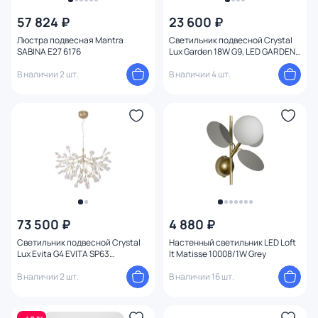
57 824 ₽
23 600 ₽
Люстра подвесная Mantra
Светильник подвесной Crystal
SABINA E27 6176
Lux Garden 18W G9, LED GARDEN
SP3х3 L1200 GOLD
В наличии 2 шт.
В наличии 4 шт.
73 500 ₽
4 880 ₽
Светильник подвесной Crystal
Настенный светильник LED Loft
Lux Evita G4 EVITA SP63
It Matisse 10008/1W Grey
GOLD/TRANSPARENT
В наличии 2 шт.
В наличии 16 шт.