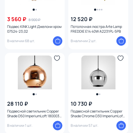
3 560 ₽
12 520 ₽
8 900 ₽
Подвес KINK Light Джелони хром
Потолочная люстра Arte Lamp
07524-23,02
FREDDIE E14 40W A2231PL-5PB
В наличии 68 шт.
В наличии 2 шт.
28 110 ₽
10 730 ₽
Подвесной светильник Copper
Подвесной светильник Copper
Shade D50 ImperiumLoft 180003-
Shade Chrome D30 ImperiumLoft
22
182682-22
В наличии 1 шт.
В наличии 57 шт.