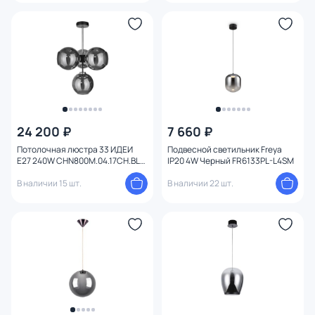
Функции
Конструкция
Мощность ламп
24 200 ₽
7 660 ₽
Потолочная люстра 33 ИДЕИ
Подвесной светильник Freya
Е27 240W CHN800M.04.17CH.BL-
IP20 4W Черный FR6133PL-L4SM
S13GR
В наличии 15 шт.
В наличии 22 шт.