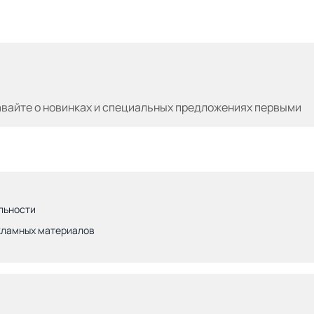
авайте
о новинках и специальных предложениях первыми
льности
кламных материалов