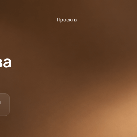
Проекты
ва
а