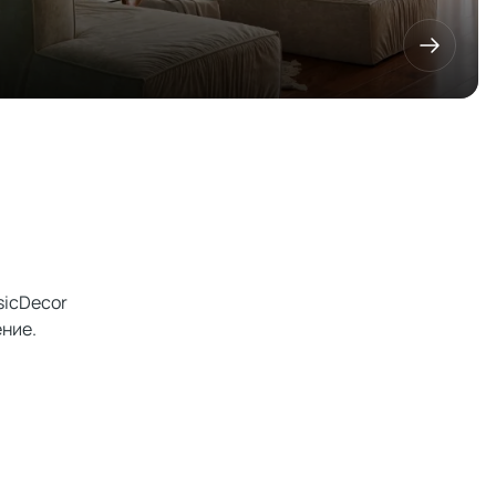
sicDecor
ние.