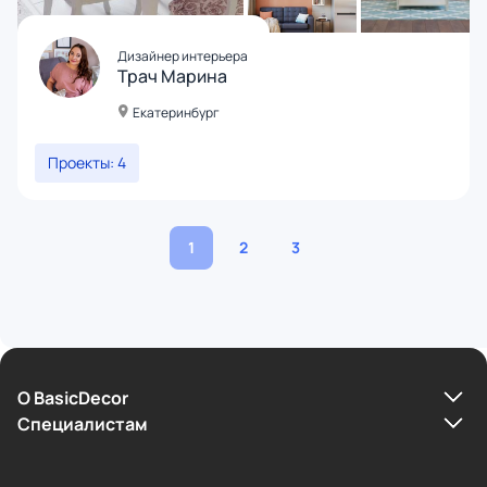
Дизайнер интерьера
Трач Марина
Екатеринбург
Проекты: 4
1
2
3
О BasicDecor
Cпециалистам