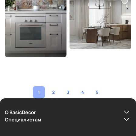
1
2
3
4
5
О BasicDecor
Cпециалистам