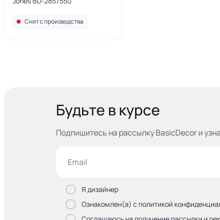
Jones BD-2857550
Снят с производства
Будьте в курсе
Подпишитесь на рассылку BasicDecor и узн
Я дизайнер
Ознакомлен(а) с политикой конфиденциа
Соглашаюсь на получение рассылки и ре