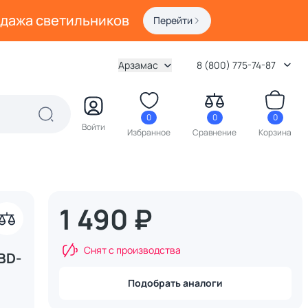
одажа светильников
Перейти
Арзамас
8 (800) 775-74-87
0
0
0
Войти
Избранное
Сравнение
Корзина
1 490 ₽
Снят с производства
BD-
Подобрать аналоги