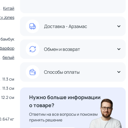
Китай
ty Jones
Доставка - Арзамас
бамбук
фарфор
Обмен и возврат
белый
Способы оплаты
11.3 см
11.3 см
Нужно больше информации
12.2 см
о товаре?
Ответим на все вопросы и поможем
0.647 кг
принять решение