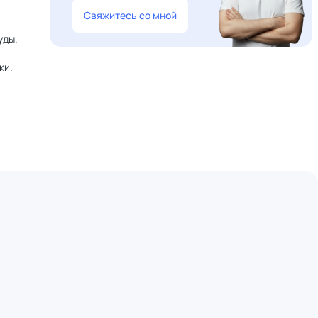
Свяжитесь со мной
уды.
ки.