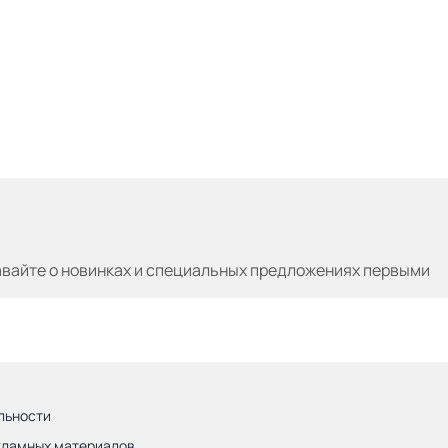
авайте
о новинках и специальных предложениях первыми
льности
кламных материалов