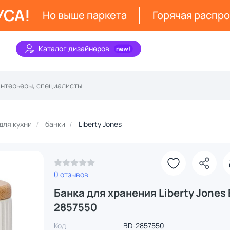
УСА!
Но выше паркета
Горячая распр
Каталог дизайнеров
для кухни
банки
Liberty Jones
0 отзывов
Банка для хранения Liberty Jones 
2857550
Код
BD-2857550